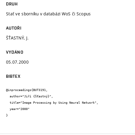
DRUH
Stať ve sborníku v databázi WoS či Scopus
AUTOŘI
ŠŤASTNÝ, J.
VYDÁNO
05.07.2000
BIBTEX
@inproceedings{BUT3191,

  author="Jiří {Šťastný}",

  title="Image Processing by Using Neural Network",

  year="2000"

}