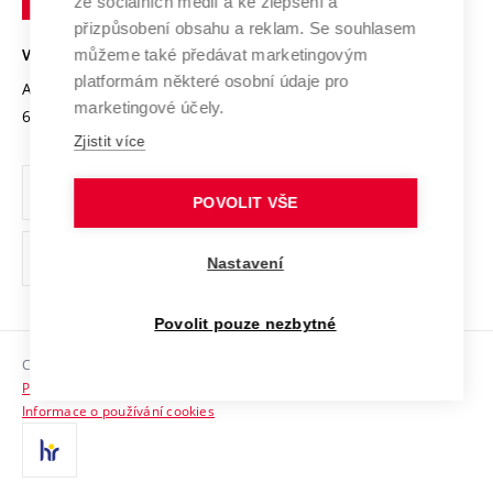
Mezinárodní dohody
ze sociálních médií a ke zlepšení a
Open Science
v
Bezpečná univerzita
přizpůsobení obsahu a reklam. Se souhlasem
Univerzitní sítě
Brně
Projekty
můžeme také předávat marketingovým
VYSOKÉ UČENÍ TECHNICKÉ V BRNĚ
Vyznamenání
platformám některé osobní údaje pro
Projekty ze strukturálních fondů
Antonínská 548/1
www.vut.cz
marketingové účely.
Organizační struktura
602 00 Brno
vut@vutbr.cz
Specifický výzkum
Zjistit více
Úřední deska
Ochrana osobních údajů
POVOLIT VŠE
(externí
Pracovní příležitosti
Nastavení
odkaz)
Podpora a rozvoj zaměstnanců a studujících
Povolit pouze nezbytné
Rovné příležitosti
Copyright © 2026 VUT
Sociální bezpečí
Prohlášení o přístupnosti
HR Award
Informace o používání cookies
Kontakty