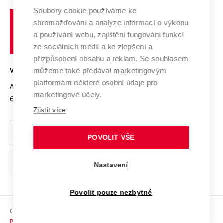
Profil univerzity
Spolupráce se školami
Soubory cookie používáme ke
Vysoké
Výzkumné infrastruktury
shromažďování a analýze informací o výkonu
Udržitelná univerzita
učení
Služby univerzity
Transfer znalostí
a používání webu, zajištění fungování funkcí
technické
Podnikavá univerzita / ContriBUTe
Mezinárodní dohody
ze sociálních médií a ke zlepšení a
Open Science
v
Bezpečná univerzita
přizpůsobení obsahu a reklam. Se souhlasem
Univerzitní sítě
Brně
Projekty
můžeme také předávat marketingovým
VYSOKÉ UČENÍ TECHNICKÉ V BRNĚ
Vyznamenání
platformám některé osobní údaje pro
Projekty ze strukturálních fondů
Antonínská 548/1
www.vut.cz
marketingové účely.
Organizační struktura
602 00 Brno
vut@vutbr.cz
Specifický výzkum
Zjistit více
Úřední deska
Ochrana osobních údajů
POVOLIT VŠE
(externí
Pracovní příležitosti
Nastavení
odkaz)
Podpora a rozvoj zaměstnanců a studujících
Povolit pouze nezbytné
Rovné příležitosti
Copyright © 2026 VUT
Sociální bezpečí
Prohlášení o přístupnosti