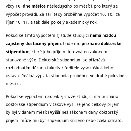
vždy
následujícího po měsíci, pro který se
10. dne měsíce
výpočet provádí. Za září tedy proběhne výpočet 10. 10., za
říjen 10. 11. a tak dále po celý akademický rok.
Pokud se tímto výpočtem zjistí, že studující
nemá mzdou
, bude mu
zajištěný dostačený příjem
přiznáno doktorské
, které jeho příjem dorovná do zákonem
stipendium
stanovené výše. Doktorské stipendium se přiznává
rozhodnutím děkana fakulty / ředitele vysokoškolského
ústavu. Reálná výplata stipendia proběhne ve druhé polovině
měsíce.
Pokud se výpočtem naopak zjistí, že studující má přiznáno
doktorské stipendium v takové výši, že jeho celkový příjem
by byl v daném měsíci
než zákonem daný doktorský
vyšší
příjem, může mu být stipendium sníženo nebo zcela odňato.