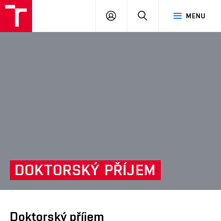
VUT
PŘIHLÁSIT
HLEDAT
MENU
SE
DOKTORSKÝ
PŘÍJEM
Doktorský příjem