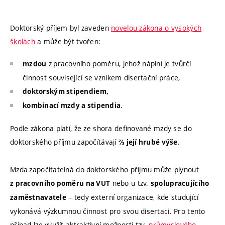
Doktorský příjem byl zaveden
novelou zákona o vysokých
školách
a může být tvořen:
z pracovního poměru, jehož náplní je tvůrčí
mzdou
činnost související se vznikem disertační práce,
doktorským stipendiem,
.
kombinací mzdy a stipendia
Podle zákona platí, že ze shora definované mzdy se do
doktorského příjmu započítávají
.
⅔ její hrubé výše
Mzda započitatelná do doktorského příjmu může plynout
nebo u tzv.
z pracovního poměru na VUT
spolupracujícího
– tedy externí organizace, kde studující
zaměstnavatele
vykonává výzkumnou činnost pro svou disertaci. Pro tento
případ lze využít aktraktivní možnosti tzv.
průmyslového