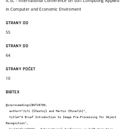
ICSC - International Conference on Soft Computing Applied
in Computer and Economic Enviroment
STRANY OD
55
STRANY DO
64
STRANY POČET
10
BIBTEX
@inproceedings{BUT28780,

  author="Jiří {Šťastný} and Martin {Minařík}",

  title="A Brief Introduction to Image Pre-Processing for Object 
Recognition",
