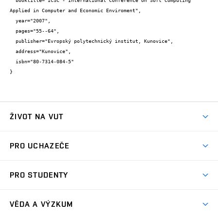
  booktitle="ICSC - International Conference on Soft Computing 
Applied in Computer and Economic Enviroment",

  year="2007",

  pages="55--64",

  publisher="Evropský polytechnický institut, Kunovice",

  address="Kunovice",

  isbn="80-7314-084-5"

}
ŽIVOT NA VUT
Atmosféra VUT
PRO UCHAZEČE
Prostory školy
Proč na VUT
Koleje
PRO STUDENTY
Studijní programy
Stravování
Předměty
Studijní předpisy
Studium a stáže v zahraničí
Stipendia
Dny otevřených dveří
VĚDA A VÝZKUM
Sport na VUT
(externí
Studijní programy
Poplatky za studium
Uznání zahraničního vzdělání
Knihovny
Aktivity pro juniory