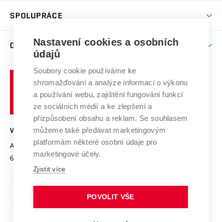
Studentský život
odkaz)
Věda a výzkum na VUT
Harmonogram akademického roku
Zpracování osobních údajů studentů
Sociální bezpečí
SPOLUPRÁCE
Celoživotní vzdělávání
Brno
Podpora excelence
Závěrečné práce
Studium bez bariér
Zpracování osobních údajů uchazečů o studium
Firemní spolupráce
Nastavení cookies a osobních
Mezinárodní vědecká rada
O UNIVERZITĚ
Doktorské studium
Podpora podnikání
E-přihláška
údajů
Zahraniční spolupráce
Systém zajišťování kvality výzkumu
Profil univerzity
Soubory cookie používáme ke
Spolupráce se školami
Vysoké
Výzkumné infrastruktury
shromažďování a analýze informací o výkonu
Udržitelná univerzita
učení
Služby univerzity
Transfer znalostí
a používání webu, zajištění fungování funkcí
technické
Podnikavá univerzita / ContriBUTe
Mezinárodní dohody
ze sociálních médií a ke zlepšení a
Open Science
v
Bezpečná univerzita
přizpůsobení obsahu a reklam. Se souhlasem
Univerzitní sítě
Brně
Projekty
můžeme také předávat marketingovým
VYSOKÉ UČENÍ TECHNICKÉ V BRNĚ
Vyznamenání
platformám některé osobní údaje pro
Projekty ze strukturálních fondů
Antonínská 548/1
www.vut.cz
marketingové účely.
Organizační struktura
602 00 Brno
vut@vutbr.cz
Specifický výzkum
Zjistit více
Úřední deska
Ochrana osobních údajů
POVOLIT VŠE
(externí
Pracovní příležitosti