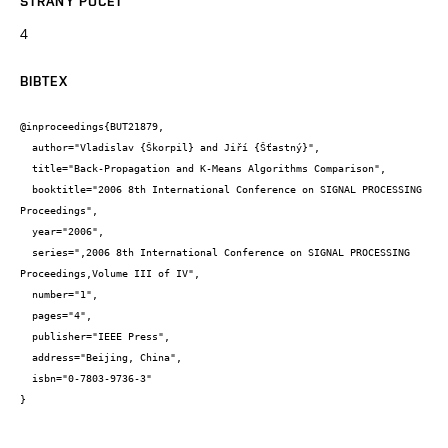
STRANY POČET
4
BIBTEX
@inproceedings{BUT21879,

  author="Vladislav {Škorpil} and Jiří {Šťastný}",

  title="Back-Propagation and K-Means Algorithms Comparison",

  booktitle="2006 8th International Conference on SIGNAL PROCESSING 
Proceedings",

  year="2006",

  series=",2006 8th International Conference on SIGNAL PROCESSING 
Proceedings,Volume III of IV",

  number="1",

  pages="4",

  publisher="IEEE Press",

  address="Beijing, China",

  isbn="0-7803-9736-3"

}