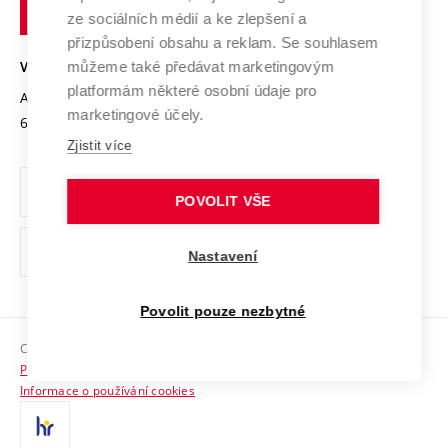
technické
Podnikavá univerzita / ContriBUTe
Mezinárodní dohody
ze sociálních médií a ke zlepšení a
Open Science
v
Bezpečná univerzita
přizpůsobení obsahu a reklam. Se souhlasem
Univerzitní sítě
Brně
Projekty
můžeme také předávat marketingovým
VYSOKÉ UČENÍ TECHNICKÉ V BRNĚ
Vyznamenání
platformám některé osobní údaje pro
Projekty ze strukturálních fondů
Antonínská 548/1
www.vut.cz
marketingové účely.
Organizační struktura
602 00 Brno
vut@vutbr.cz
Specifický výzkum
Zjistit více
Úřední deska
Ochrana osobních údajů
POVOLIT VŠE
(externí
Pracovní příležitosti
Nastavení
odkaz)
Podpora a rozvoj zaměstnanců a studujících
Povolit pouze nezbytné
Rovné příležitosti
Copyright © 2026 VUT
Sociální bezpečí
Prohlášení o přístupnosti
HR Award
Informace o používání cookies
Kontakty