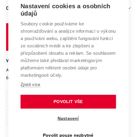
Zpracování osobních údajů uchazečů o studium
Firemní spolupráce
Nastavení cookies a osobních
Mezinárodní vědecká rada
O UNIVERZITĚ
Doktorské studium
Podpora podnikání
E-přihláška
údajů
Zahraniční spolupráce
Systém zajišťování kvality výzkumu
Profil univerzity
Soubory cookie používáme ke
Spolupráce se školami
Vysoké
Výzkumné infrastruktury
shromažďování a analýze informací o výkonu
Udržitelná univerzita
učení
Služby univerzity
Transfer znalostí
a používání webu, zajištění fungování funkcí
technické
Podnikavá univerzita / ContriBUTe
Mezinárodní dohody
ze sociálních médií a ke zlepšení a
Open Science
v
Bezpečná univerzita
přizpůsobení obsahu a reklam. Se souhlasem
Univerzitní sítě
Brně
Projekty
můžeme také předávat marketingovým
VYSOKÉ UČENÍ TECHNICKÉ V BRNĚ
Vyznamenání
platformám některé osobní údaje pro
Projekty ze strukturálních fondů
Antonínská 548/1
www.vut.cz
marketingové účely.
Organizační struktura
602 00 Brno
vut@vutbr.cz
Specifický výzkum
Zjistit více
Úřední deska
Ochrana osobních údajů
POVOLIT VŠE
(externí
Pracovní příležitosti
Nastavení
odkaz)
Podpora a rozvoj zaměstnanců a studujících
Povolit pouze nezbytné
Rovné příležitosti