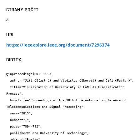
STRANY POČET
4
URL
https://ieeexplore.ieee.org/document/7296374
BIBTEX
@inproceedings{BUT110027,

  author="Jiří {Šťastný} and Vladislav {Škorpil} and Jiří {Fejfar}",

  title="Visualization of Uncertainty in LANDSAT Classification 
Process",

  booktitle="Proceedings of the 38th International conference on 
Telecommunications and Signal Processing",

  year="2015",

  number="1",

  pages="789--792",

  publisher="Brno University of Technology",

  address="Berlin",
