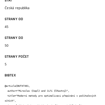
STÁT
Česká republika
STRANY OD
45
STRANY DO
50
STRANY POČET
5
BIBTEX
@article{BUT47301,

  author="Miroslav {Cepl} and Jiří {Šťastný}",

  title="Moderní metody pro optimalizaci přepínání v počítačových 
sítích",
