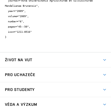
  journal="Acta Universitatis Agriculturae et Silviculturae 
Mendelianae Brunensis",

  year="2009",

  volume="2009",

  number="6",

  pages="45--50",

  issn="1211-8516"

}
ŽIVOT NA VUT
Atmosféra VUT
PRO UCHAZEČE
Prostory školy
Proč na VUT
Koleje
PRO STUDENTY
Studijní programy
Stravování
Předměty
Studijní předpisy
Studium a stáže v zahraničí
Stipendia
Dny otevřených dveří
VĚDA A VÝZKUM
Sport na VUT
(externí
Studijní programy
Poplatky za studium
Uznání zahraničního vzdělání
Knihovny