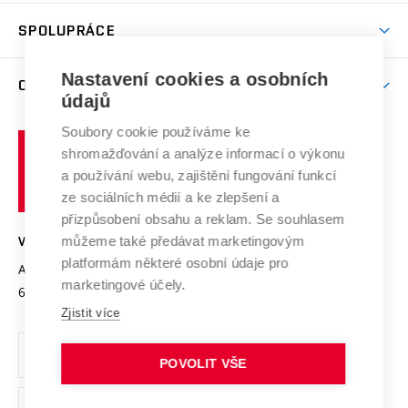
Aktivity pro juniory
Studentský život
odkaz)
Věda a výzkum na VUT
Harmonogram akademického roku
Zpracování osobních údajů studentů
Sociální bezpečí
SPOLUPRÁCE
Celoživotní vzdělávání
Brno
Podpora excelence
Závěrečné práce
Studium bez bariér
Zpracování osobních údajů uchazečů o studium
Firemní spolupráce
Nastavení cookies a osobních
Mezinárodní vědecká rada
O UNIVERZITĚ
Doktorské studium
Podpora podnikání
E-přihláška
údajů
Zahraniční spolupráce
Systém zajišťování kvality výzkumu
Profil univerzity
Soubory cookie používáme ke
Spolupráce se školami
Vysoké
Výzkumné infrastruktury
shromažďování a analýze informací o výkonu
Udržitelná univerzita
učení
Služby univerzity
Transfer znalostí
a používání webu, zajištění fungování funkcí
technické
Podnikavá univerzita / ContriBUTe
Mezinárodní dohody
ze sociálních médií a ke zlepšení a
Open Science
v
Bezpečná univerzita
přizpůsobení obsahu a reklam. Se souhlasem
Univerzitní sítě
Brně
Projekty
můžeme také předávat marketingovým
VYSOKÉ UČENÍ TECHNICKÉ V BRNĚ
Vyznamenání
platformám některé osobní údaje pro
Projekty ze strukturálních fondů
Antonínská 548/1
www.vut.cz
marketingové účely.
Organizační struktura
602 00 Brno
vut@vutbr.cz
Specifický výzkum
Zjistit více
Úřední deska
Ochrana osobních údajů
POVOLIT VŠE
(externí
Pracovní příležitosti