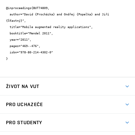
@inproceedings{BUT74809,

  author="David {Procházka} and Ondřej {Popelka} and Jiří 
{Šťastný}",

  title="Mobile augmented reality applications",

  booktitle="Mendel 2011",

  year="2011",

  pages="469--476",

  isbn="978-80-214-4302-0"

}
ŽIVOT NA VUT
Atmosféra VUT
PRO UCHAZEČE
Prostory školy
Proč na VUT
Koleje
PRO STUDENTY
Studijní programy
Stravování