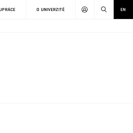
PŘIHLÁSIT
HLEDAT
UPRÁCE
O UNIVERZITĚ
EN
SE