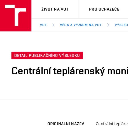
VUT
ŽIVOT NA VUT
PRO UCHAZEČE
VUT
VĚDA A VÝZKUM NA VUT
VÝSLED
DETAIL PUBLIKAČNÍHO VÝSLEDKU
Centrální teplárenský moni
Centrální teplár
ORIGINÁLNÍ NÁZEV