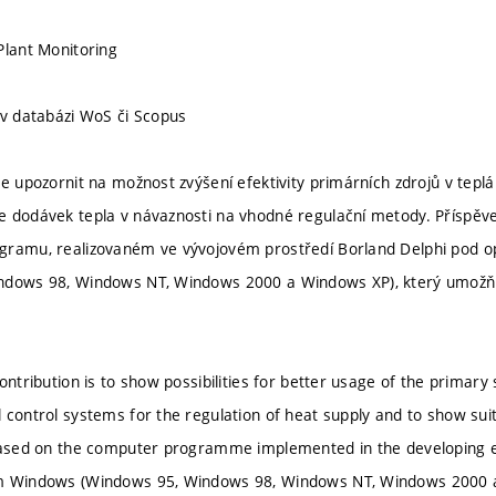
Plant Monitoring
 v databázi WoS či Scopus
e upozornit na možnost zvýšení efektivity primárních zdrojů v teplá
 dodávek tepla v návaznosti na vhodné regulační metody. Příspěv
gramu, realizovaném ve vývojovém prostředí Borland Delphi pod
ndows 98, Windows NT, Windows 2000 a Windows XP), který umožňu
ontribution is to show possibilities for better usage of the primary
 control systems for the regulation of heat supply and to show sui
 based on the computer programme implemented in the developing 
m Windows (Windows 95, Windows 98, Windows NT, Windows 2000 a