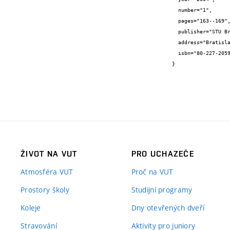
  number="1",

  pages="163--169",

  publisher="STU Bratislava",

  address="Bratislava",

  isbn="80-227-2059-3"

}
ŽIVOT NA VUT
PRO UCHAZEČE
Atmosféra VUT
Proč na VUT
Prostory školy
Studijní programy
Koleje
Dny otevřených dveří
Stravování
Aktivity pro juniory