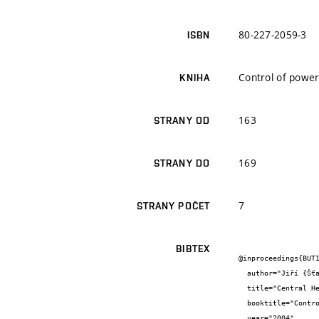
80-227-2059-3
ISBN
Control of powe
KNIHA
163
STRANY OD
169
STRANY DO
7
STRANY POČET
BIBTEX
@inproceedings{BUT1
  author="Jiří {Šťastný}",

  title="Central Heating Plant Monitoring",

  booktitle="Control of power systems '04",

  year="2004",
