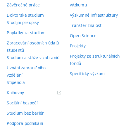
Závěrečné práce
výzkumu
Doktorské studium
Výzkumné infrastruktury
Studijní předpisy
Transfer znalostí
Poplatky za studium
Open Science
Zpracování osobních údajů
Projekty
studentů
Projekty ze strukturálních
Studium a stáže v zahraničí
fondů
Uznání zahraničního
Specifický výzkum
vzdělání
Stipendia
(externí
Knihovny
odkaz)
Sociální bezpečí
Studium bez bariér
Podpora podnikání