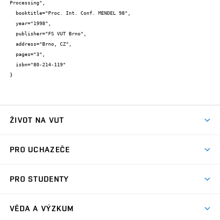
Processing",

  booktitle="Proc. Int. Conf. MENDEL 98",

  year="1998",

  publisher="FS VUT Brno",

  address="Brno, CZ",

  pages="3",

  isbn="80-214-119"

}
ŽIVOT NA VUT
Atmosféra VUT
PRO UCHAZEČE
Prostory školy
Proč na VUT
Koleje
PRO STUDENTY
Studijní programy
Stravování
Předměty
Studijní předpisy
Studium a stáže v zahraničí
Stipendia
Dny otevřených dveří
VĚDA A VÝZKUM
Sport na VUT
(externí
Studijní programy
Poplatky za studium
Uznání zahraničního vzdělání
Knihovny