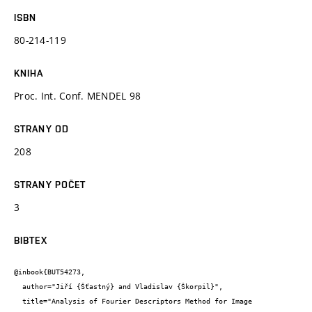
ISBN
80-214-119
KNIHA
Proc. Int. Conf. MENDEL 98
STRANY OD
208
STRANY POČET
3
BIBTEX
@inbook{BUT54273,

  author="Jiří {Šťastný} and Vladislav {Škorpil}",

  title="Analysis of Fourier Descriptors Method for Image 