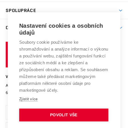
Aktivity pro juniory
Studentský život
odkaz)
Věda a výzkum na VUT
Harmonogram akademického roku
Zpracování osobních údajů studentů
Sociální bezpečí
SPOLUPRÁCE
Celoživotní vzdělávání
Brno
Podpora excelence
Závěrečné práce
Studium bez bariér
Zpracování osobních údajů uchazečů o studium
Firemní spolupráce
Nastavení cookies a osobních
Mezinárodní vědecká rada
O UNIVERZITĚ
Doktorské studium
Podpora podnikání
E-přihláška
údajů
Zahraniční spolupráce
Systém zajišťování kvality výzkumu
Profil univerzity
Soubory cookie používáme ke
Spolupráce se školami
Vysoké
Výzkumné infrastruktury
shromažďování a analýze informací o výkonu
Udržitelná univerzita
učení
Služby univerzity
Transfer znalostí
a používání webu, zajištění fungování funkcí
technické
Podnikavá univerzita / ContriBUTe
Mezinárodní dohody
ze sociálních médií a ke zlepšení a
Open Science
v
Bezpečná univerzita
přizpůsobení obsahu a reklam. Se souhlasem
Univerzitní sítě
Brně
Projekty
můžeme také předávat marketingovým
VYSOKÉ UČENÍ TECHNICKÉ V BRNĚ
Vyznamenání
platformám některé osobní údaje pro
Projekty ze strukturálních fondů
Antonínská 548/1
www.vut.cz
marketingové účely.
Organizační struktura
602 00 Brno
vut@vutbr.cz
Specifický výzkum
Zjistit více
Úřední deska
Ochrana osobních údajů
POVOLIT VŠE
(externí
Pracovní příležitosti