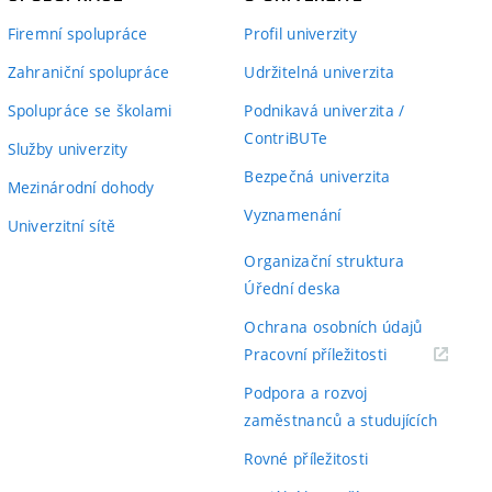
Firemní spolupráce
Profil univerzity
Zahraniční spolupráce
Udržitelná univerzita
Spolupráce se školami
Podnikavá univerzita /
ContriBUTe
Služby univerzity
Bezpečná univerzita
Mezinárodní dohody
Vyznamenání
Univerzitní sítě
Organizační struktura
Úřední deska
Ochrana osobních údajů
(externí
Pracovní příležitosti
odkaz)
Podpora a rozvoj
zaměstnanců a studujících
Rovné příležitosti