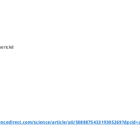
merické
encedirect.com/science/article/pii/S08887543319305269?dgcid=