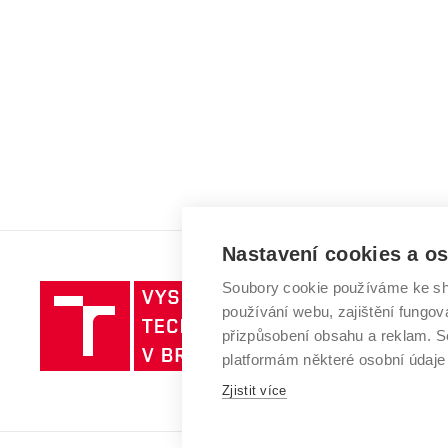
Nastavení cookies a o
Soubory cookie používáme ke sh
Vysoké
používání webu, zajištění fungová
učení
přizpůsobení obsahu a reklam.
technické
platformám některé osobní údaje
v
Brně
Zjistit více