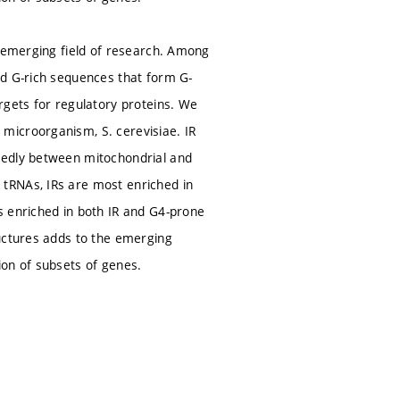
n emerging field of research. Among
nd G-rich sequences that form G-
rgets for regulatory proteins. We
microorganism, S. cerevisiae. IR
kedly between mitochondrial and
tRNAs, IRs are most enriched in
s enriched in both IR and G4-prone
ructures adds to the emerging
ion of subsets of genes.