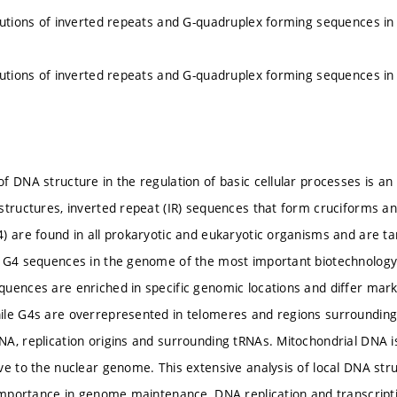
butions of inverted repeats and G-quadruplex forming sequences i
butions of inverted repeats and G-quadruplex forming sequences i
f DNA structure in the regulation of basic cellular processes is a
structures, inverted repeat (IR) sequences that form cruciforms a
) are found in all prokaryotic and eukaryotic organisms and are ta
 G4 sequences in the genome of the most important biotechnology 
uences are enriched in specific genomic locations and differ mar
le G4s are overrepresented in telomeres and regions surrounding 
A, replication origins and surrounding tRNAs. Mitochondrial DNA i
ve to the nuclear genome. This extensive analysis of local DNA st
 importance in genome maintenance, DNA replication and transcript