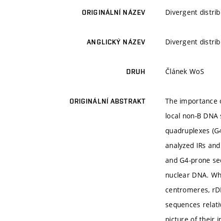
Divergent distri
ORIGINÁLNÍ NÁZEV
Divergent distri
ANGLICKÝ NÁZEV
Článek WoS
DRUH
The importance o
ORIGINÁLNÍ ABSTRAKT
local non-B DNA 
quadruplexes (G4
analyzed IRs and
and G4-prone seq
nuclear DNA. Whi
centromeres, rDN
sequences relati
picture of their