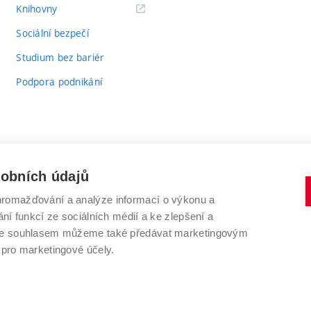
(externí
Knihovny
odkaz)
Sociální bezpečí
Studium bez bariér
Podpora podnikání
sobních údajů
romažďování a analýze informací o výkonu a
VYSOKÉ UČENÍ TECHNICKÉ V BRNĚ
ní funkcí ze sociálních médií a ke zlepšení a
Antonínská 548/1
www.vut.cz
 Se souhlasem můžeme také předávat marketingovým
602 00 Brno
vut@vutbr.cz
 pro marketingové účely.