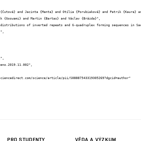


k {Goswami} and Martin {Bartas} and Václav {Brázda}",

PRO STUDENTY
VĚDA A VÝZKUM