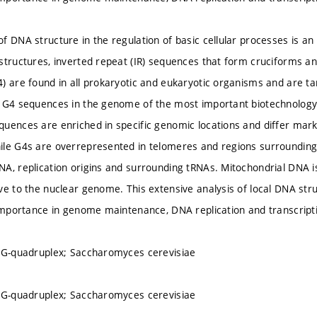
f DNA structure in the regulation of basic cellular processes is a
structures, inverted repeat (IR) sequences that form cruciforms a
) are found in all prokaryotic and eukaryotic organisms and are ta
 G4 sequences in the genome of the most important biotechnology 
uences are enriched in specific genomic locations and differ mar
le G4s are overrepresented in telomeres and regions surrounding 
A, replication origins and surrounding tRNAs. Mitochondrial DNA i
ve to the nuclear genome. This extensive analysis of local DNA st
 importance in genome maintenance, DNA replication and transcript
; G-quadruplex; Saccharomyces cerevisiae
; G-quadruplex; Saccharomyces cerevisiae