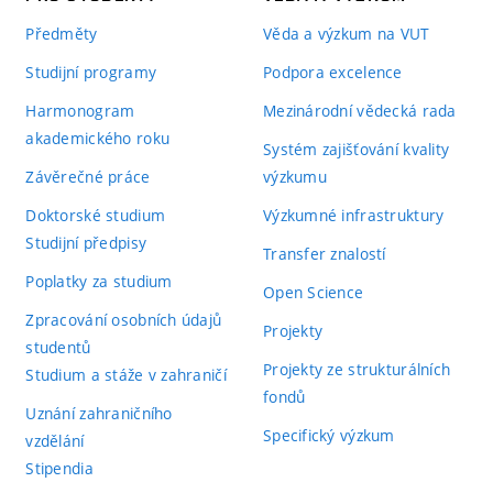
Předměty
Věda a výzkum na VUT
Studijní programy
Podpora excelence
Harmonogram
Mezinárodní vědecká rada
akademického roku
Systém zajišťování kvality
Závěrečné práce
výzkumu
Doktorské studium
Výzkumné infrastruktury
Studijní předpisy
Transfer znalostí
Poplatky za studium
Open Science
Zpracování osobních údajů
Projekty
studentů
Projekty ze strukturálních
Studium a stáže v zahraničí
fondů
Uznání zahraničního
Specifický výzkum
vzdělání
Stipendia