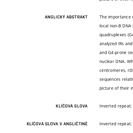
The importance o
ANGLICKÝ ABSTRAKT
local non-B DNA 
quadruplexes (G4
analyzed IRs and
and G4-prone seq
nuclear DNA. Whi
centromeres, rDN
sequences relati
picture of their
Inverted repeat
KLÍČOVÁ SLOVA
Inverted repeat
KLÍČOVÁ SLOVA V ANGLIČTINĚ