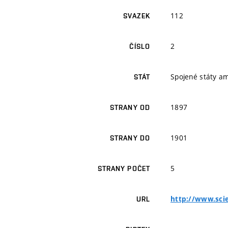
112
SVAZEK
2
ČÍSLO
Spojené státy a
STÁT
1897
STRANY OD
1901
STRANY DO
5
STRANY POČET
http://www.sci
URL