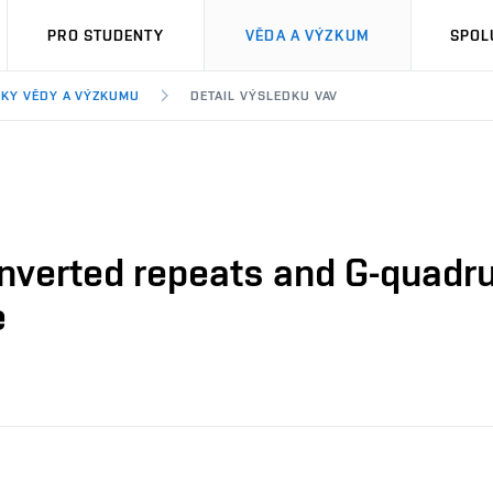
PRO STUDENTY
VĚDA A VÝZKUM
SPOL
KY VĚDY A VÝZKUMU
DETAIL VÝSLEDKU VAV
 inverted repeats and G-quad
e