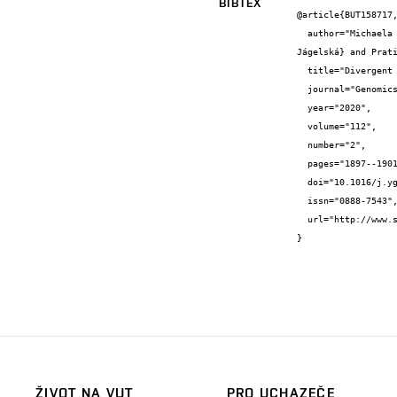
BIBTEX
@article{BUT158717,
  author="Michaela {Čutová} and Jacinta {Manta} and Otília {Porubiaková} and Patrik {Kaura} and Jiří {Šťastný} and Eva {Brázdová 
Jágelská} and Prati
  title="Divergent distributions of inverted repeats and G-quadruplex forming sequences in Saccharomyces cerevisiae",

  journal="Genomics",

  year="2020",

  volume="112",

  number="2",

  pages="1897--1901",

  doi="10.1016/j.ygeno.2019.11.002",

  issn="0888-7543",

  url="http://www.sciencedirect.com/science/article/pii/S08887543319305269?dgcid=author"

}
ŽIVOT NA VUT
PRO UCHAZEČE