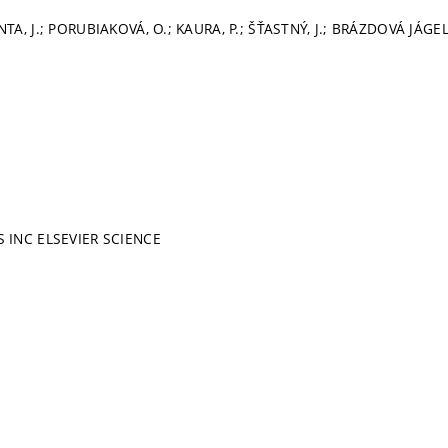
TA, J.; PORUBIAKOVÁ, O.; KAURA, P.; ŠŤASTNÝ, J.; BRÁZDOVÁ JÁGEL
 INC ELSEVIER SCIENCE