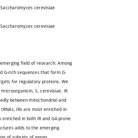
n Saccharomyces cerevisiae
n Saccharomyces cerevisiae
n emerging field of research. Among
nd G-rich sequences that form G-
rgets for regulatory proteins. We
microorganism, S. cerevisiae. IR
kedly between mitochondrial and
tRNAs, IRs are most enriched in
s enriched in both IR and G4-prone
ructures adds to the emerging
ion of subsets of genes.