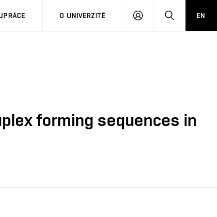
PŘIHLÁSIT
HLEDAT
UPRÁCE
O UNIVERZITĚ
EN
SE
ruplex forming sequences in