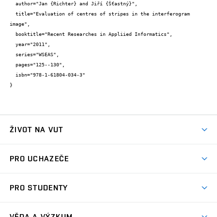
  author="Jan {Richter} and Jiří {Šťastný}",

  title="Evaluation of centres of stripes in the interferogram 
image",

  booktitle="Recent Researches in Appliied Informatics",

  year="2011",

  series="WSEAS",

  pages="125--130",

  isbn="978-1-61804-034-3"

}
ŽIVOT NA VUT
Atmosféra VUT
PRO UCHAZEČE
Prostory školy
Proč na VUT
Koleje
PRO STUDENTY
Studijní programy
Stravování
Předměty
Studijní předpisy
Studium a stáže v zahraničí
Stipendia
Dny otevřených dveří
VĚDA A VÝZKUM