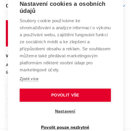
Firemní spolupráce
Nastavení cookies a osobních
Mezinárodní vědecká rada
O UNIVERZITĚ
Doktorské studium
Podpora podnikání
E-přihláška
údajů
Zahraniční spolupráce
Systém zajišťování kvality výzkumu
Profil univerzity
Soubory cookie používáme ke
Spolupráce se školami
Vysoké
Výzkumné infrastruktury
shromažďování a analýze informací o výkonu
Udržitelná univerzita
učení
Služby univerzity
Transfer znalostí
a používání webu, zajištění fungování funkcí
technické
Podnikavá univerzita / ContriBUTe
Mezinárodní dohody
ze sociálních médií a ke zlepšení a
Open Science
v
Bezpečná univerzita
přizpůsobení obsahu a reklam. Se souhlasem
Univerzitní sítě
Brně
Projekty
můžeme také předávat marketingovým
VYSOKÉ UČENÍ TECHNICKÉ V BRNĚ
Vyznamenání
platformám některé osobní údaje pro
Projekty ze strukturálních fondů
Antonínská 548/1
www.vut.cz
marketingové účely.
Organizační struktura
602 00 Brno
vut@vutbr.cz
Specifický výzkum
Zjistit více
Úřední deska
Ochrana osobních údajů
POVOLIT VŠE
(externí
Pracovní příležitosti
Nastavení
odkaz)
Podpora a rozvoj zaměstnanců a studujících
Povolit pouze nezbytné
Rovné příležitosti