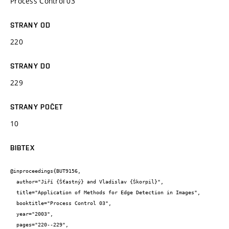
Process Control 03
STRANY OD
220
STRANY DO
229
STRANY POČET
10
BIBTEX
@inproceedings{BUT9156,

  author="Jiří {Šťastný} and Vladislav {Škorpil}",

  title="Application of Methods for Edge Detection in Images",

  booktitle="Process Control 03",

  year="2003",

  pages="220--229",
