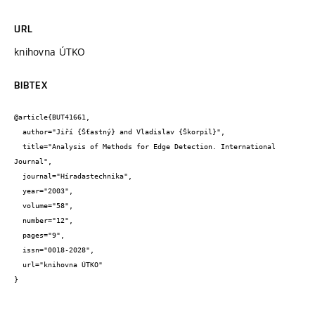
URL
knihovna ÚTKO
BIBTEX
@article{BUT41661,

  author="Jiří {Šťastný} and Vladislav {Škorpil}",

  title="Analysis of Methods for Edge Detection. International 
Journal",

  journal="Híradastechnika",

  year="2003",

  volume="58",

  number="12",

  pages="9",

  issn="0018-2028",

  url="knihovna ÚTKO"

}