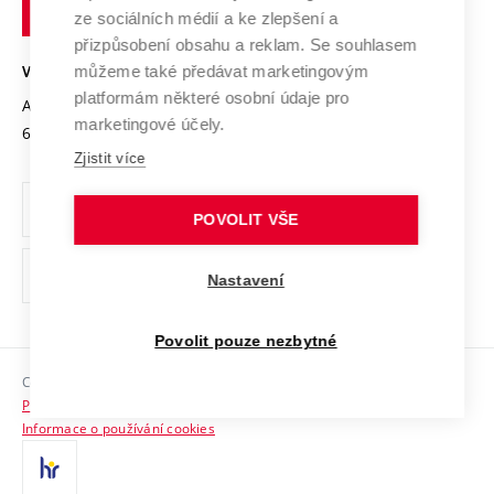
technické
Podnikavá univerzita / ContriBUTe
Mezinárodní dohody
ze sociálních médií a ke zlepšení a
Open Science
v
Bezpečná univerzita
přizpůsobení obsahu a reklam. Se souhlasem
Univerzitní sítě
Brně
Projekty
můžeme také předávat marketingovým
VYSOKÉ UČENÍ TECHNICKÉ V BRNĚ
Vyznamenání
platformám některé osobní údaje pro
Projekty ze strukturálních fondů
Antonínská 548/1
www.vut.cz
marketingové účely.
Organizační struktura
602 00 Brno
vut@vutbr.cz
Specifický výzkum
Zjistit více
Úřední deska
Ochrana osobních údajů
POVOLIT VŠE
(externí
Pracovní příležitosti
Nastavení
odkaz)
Podpora a rozvoj zaměstnanců a studujících
Povolit pouze nezbytné
Rovné příležitosti
Copyright © 2026 VUT
Sociální bezpečí
Prohlášení o přístupnosti
HR Award
Informace o používání cookies
Kontakty