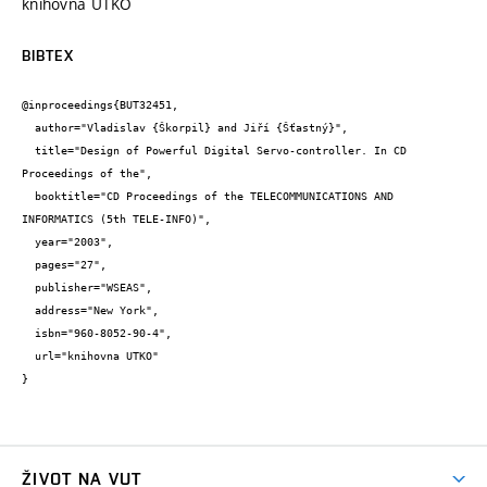
knihovna UTKO
BIBTEX
@inproceedings{BUT32451,

  author="Vladislav {Škorpil} and Jiří {Šťastný}",

  title="Design of Powerful Digital Servo-controller. In CD 
Proceedings of the",

  booktitle="CD Proceedings of the TELECOMMUNICATIONS AND 
INFORMATICS (5th TELE-INFO)",

  year="2003",

  pages="27",

  publisher="WSEAS",

  address="New York",

  isbn="960-8052-90-4",

  url="knihovna UTKO"

}
ŽIVOT NA VUT