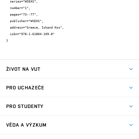
  series="WSEAS",

  number="1",

  pages="73--77",

  publisher="WSEAS",

  address="Greece, Iskand Kos",

  isbn="978-1-61804-109-8"

}
ŽIVOT NA VUT
Atmosféra VUT
PRO UCHAZEČE
Prostory školy
Proč na VUT
Koleje
PRO STUDENTY
Studijní programy
Stravování
Předměty
Studijní předpisy
Studium a stáže v zahraničí
Stipendia
Dny otevřených dveří
VĚDA A VÝZKUM
Sport na VUT
(externí
Studijní programy
Poplatky za studium
Uznání zahraničního vzdělání
Knihovny
Aktivity pro juniory
Studentský život
odkaz)
Věda a výzkum na VUT