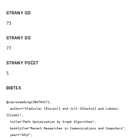
STRANY OD
73
STRANY DO
77
STRANY POČET
5
BIBTEX
@inproceedings{BUT94171,

  author="Vladislav {Škorpil} and Jiří {Šťastný} and Lubomír 
{Čížek}",

  title="Path Optimization by Graph Algorithms",

  booktitle="Recent Researches in Communications and Computers",

  year="2012",
