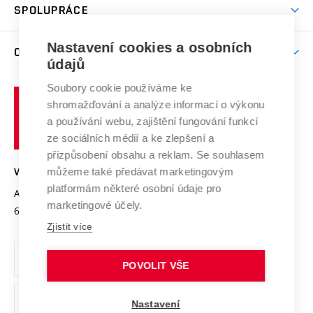
Harmonogram akademického roku
Zpracování osobních údajů studentů
Sociální bezpečí
SPOLUPRÁCE
Celoživotní vzdělávání
Brno
Podpora excelence
Závěrečné práce
Studium bez bariér
Zpracování osobních údajů uchazečů o studium
Firemní spolupráce
Nastavení cookies a osobních
Mezinárodní vědecká rada
O UNIVERZITĚ
Doktorské studium
Podpora podnikání
E-přihláška
údajů
Zahraniční spolupráce
Systém zajišťování kvality výzkumu
Profil univerzity
Soubory cookie používáme ke
Spolupráce se školami
Vysoké
Výzkumné infrastruktury
shromažďování a analýze informací o výkonu
Udržitelná univerzita
učení
Služby univerzity
Transfer znalostí
a používání webu, zajištění fungování funkcí
technické
Podnikavá univerzita / ContriBUTe
Mezinárodní dohody
ze sociálních médií a ke zlepšení a
Open Science
v
Bezpečná univerzita
přizpůsobení obsahu a reklam. Se souhlasem
Univerzitní sítě
Brně
Projekty
můžeme také předávat marketingovým
VYSOKÉ UČENÍ TECHNICKÉ V BRNĚ
Vyznamenání
platformám některé osobní údaje pro
Projekty ze strukturálních fondů
Antonínská 548/1
www.vut.cz
marketingové účely.
Organizační struktura
602 00 Brno
vut@vutbr.cz
Specifický výzkum
Zjistit více
Úřední deska
Ochrana osobních údajů
POVOLIT VŠE
(externí
Pracovní příležitosti
Nastavení