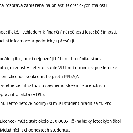
rná rozprava zaměřená na oblasti teoretických znalostí
ecifické, i vzhledem k finanční náročnosti letecké činnosti.
dijní informace a podmínky upřesňují.
nální pilot, musí nejpozději během 1. ročníku studia
ilota (možnost v Letecké škole VUT nebo mimo v jiné letecké
telem „licence soukromého pilota PPL(A)”.
 včetně certifikátu, k úspěšnému složení teoretických
opravního pilota (ATPL).
ání. Tento (letové hodiny) si musí student hradit sám. Pro
t Licence) může stát okolo 250 000,- Kč (nabídky leteckých škol
ndividuálních schopnostech studenta).