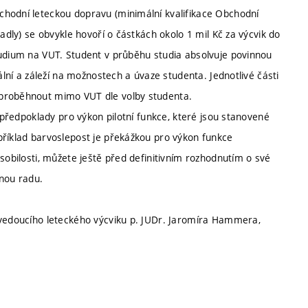
chodní leteckou dopravu (minimální kvalifikace Obchodní
adly) se obvykle hovoří o částkách okolo 1 mil Kč za výcvik do
tudium na VUT. Student v průběhu studia absolvuje povinnou
ální a záleží na možnostech a úvaze studenta. Jednotlivé části
 proběhnout mimo VUT dle volby studenta.
í předpoklady pro výkon pilotní funkce, které jsou stanovené
příklad barvoslepost je překážkou pro výkon funkce
sobilosti, můžete ještě před definitivním rozhodnutím o své
rnou radu.
 vedoucího leteckého výcviku p. JUDr. Jaromíra Hammera,