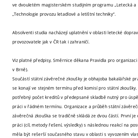
ve dvouletém magisterském studijním programu „Letecká a k
„Technologie provozu letadlové a letištní techniky“.
Absolventi studia nacházejí uplatnění v oblasti letecké dopravy
provozovatele jak v ČR tak i zahraničí.
Viz platné předpisy, Směrnice děkana Pravidla pro organizaci
v Brně).
Součástí státní závěrečné zkoušky je obhajoba bakalářské pr
se konají ve stejném termínu před komisí pro státní zkoušky. 
potřebný počet kreditů v předepsané skladbě nutný pro úsp
práci v řádném termínu. Organizace a průběh státní závěrečn
závěrečná zkouška se tradičně skládá ze dvou částí. První je
práci (cíl, metody řešení, výsledky) s následnou reakcí na p
měla být rešerší současného stavu v oblasti s vyvozením vla