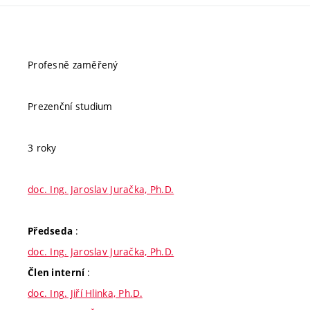
Profesně zaměřený
Prezenční studium
3 roky
doc. Ing. Jaroslav Juračka, Ph.D.
:
Předseda
doc. Ing. Jaroslav Juračka, Ph.D.
:
Člen interní
doc. Ing. Jiří Hlinka, Ph.D.