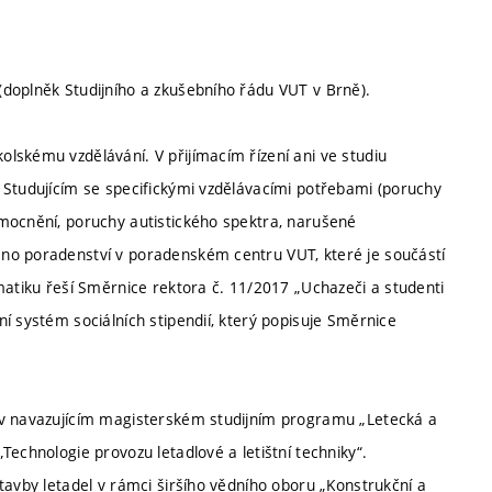
doplněk Studijního a zkušebního řádu VUT v Brně).
lskému vzdělávání. V přijímacím řízení ani ve studiu
 Studujícím se specifickými vzdělávacími potřebami (poruchy
mocnění, poruchy autistického spektra, narušené
no poradenství v poradenském centru VUT, které je součástí
matiku řeší Směrnice rektora č. 11/2017 „Uchazeči a studenti
í systém sociálních stipendií, který popisuje Směrnice
 v navazujícím magisterském studijním programu „Letecká a
echnologie provozu letadlové a letištní techniky“.
tavby letadel v rámci širšího vědního oboru „Konstrukční a