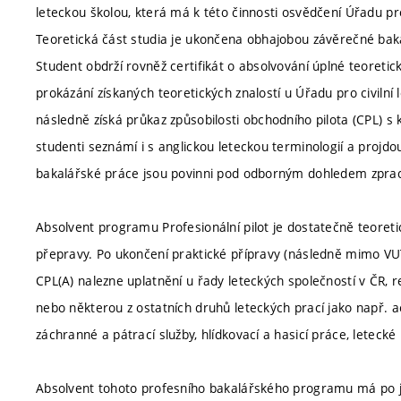
leteckou školou, která má k této činnosti osvědčení Úřadu pro c
Teoretická část studia je ukončena obhajobou závěrečné bak
Student obdrží rovněž certifikát o absolvování úplné teoret
prokázání získaných teoretických znalostí u Úřadu pro civilní
následně získá průkaz způsobilosti obchodního pilota (CPL) s kv
studenti seznámí i s anglickou leteckou terminologií a projd
bakalářské práce jsou povinni pod odborným dohledem zpraco
Absolvent programu Profesionální pilot je dostatečně teoreti
přepravy. Po ukončení praktické přípravy (následně mimo VUT)
CPL(A) nalezne uplatnění u řady leteckých společností v ČR, 
nebo některou z ostatních druhů leteckých prací jako např. ae
záchranné a pátrací služby, hlídkovací a hasicí práce, letecké 
Absolvent tohoto profesního bakalářského programu má po j