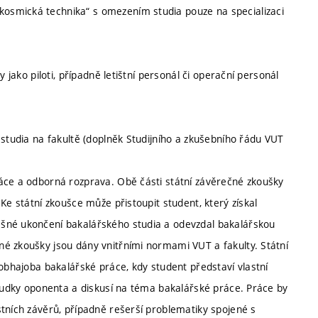
osmická technika“ s omezením studia pouze na specializaci
 jako piloti, případně letištní personál či operační personál
 studia na fakultě (doplněk Studijního a zkušebního řádu VUT
áce a odborná rozprava. Obě části státní závěrečné zkoušky
Ke státní zkoušce může přistoupit student, který získal
ěšné ukončení bakalářského studia a odevzdal bakalářskou
é zkoušky jsou dány vnitřními normami VUT a fakulty. Státní
 obhajoba bakalářské práce, kdy student představí vlastní
osudky oponenta a diskusí na téma bakalářské práce. Práce by
stních závěrů, případně rešerší problematiky spojené s