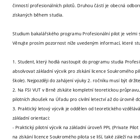
činností profesionálních pilotů. Druhou částí je obecná odbo
získaných během studia.
Studium bakalářského programu Profesionální pilot je velmi sp
Věnujte prosím pozornost níže uvedeným informací, které stu
1. Student, který hodlá nastoupit do programu studia Profesio
absolvovat základní výcvik pro získání licence Soukromého p
škole). Nejpozději do zahájení výuky 2. ročníku musí být drži
2. Na FSI VUT v Brně získáte kompletní teoretickou průpravu,
pilotních zkoušek na Úřadu pro civilní letectví až do úrovně d
3. Praktický letový výcvik je oddělen od teoretického vzděláv
základní orientaci:
- Praktický pilotní výcvik na základní úroveň PPL (Private Pilo
na získání licence Soukromého pilota se liší, také záleží na i