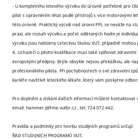
- U kompletního letového výcviku do úrovně potřebné pro Ob
pilot s oprávněním létat podle přístrojů s více motorovými let
této úrovně. Praktický výcvik nad úrovní PPL se neváže na s
praxi, ale rozsah výcviku a počet odlétaných hodin je individu
výcviku jsou nabízeny Leteckou školou VUT, případně mohou
4. Uchazeči o pilotní kvalifikace musí také splňovat zdravotn
evropskými předpisy. Brýle obvykle nejsou překážkou, ale na
profesionálního pilota. Při pochybnostech o své zdravotní způ
kariéře navštívit leteckého lékaře, který vám poskytne odbo
Pro doplnění a získání dalších informací můžete kontaktovat
email: hammer.j@fme.vutbr.cz , tel: 724 072 462.
Pravidla a podmínky pro tvorbu studijních programů určují:
ŘÁD STUDIJNÍCH PROGRAMŮ VUT,