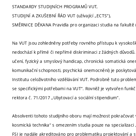
STANDARDY STUDIJNÍCH PROGRAMŮ VUT,
STUDIJNÍ A ZKUŠEBNÍ ŘÁD VUT (užívající „ECTS“),
SMĚRNICE DĚKANA Pravidla pro organizaci studia na fakultě (
Na VUT jsou zohledněny potřeby rovného přístupu k vysokoško
nedochází k přímé či nepřímé diskriminaci z žádných důvodů.
učení, fyzický a smyslový handicap, chronická somatická one
komunikační schopnosti, psychická onemocnění) je poskytová
Institutu celoživotního vzdělávání VUT. Podrobně tuto proble
se specifickými potřebami na VUT“. Rovněž je vytvořen funkčn
rektora č. 71/2017 „Ubytovací a sociální stipendium“.
Absolventi tohoto studijního oboru mají možnost pokračovat
kosmická technika“ s omezením studia pouze na specializaci „T
FSI je nadále akreditováno pro problematiku projektování a s