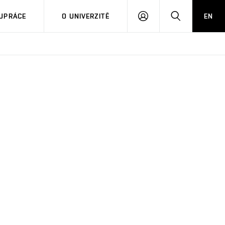
PŘIHLÁSIT
HLEDAT
UPRÁCE
O UNIVERZITĚ
EN
SE