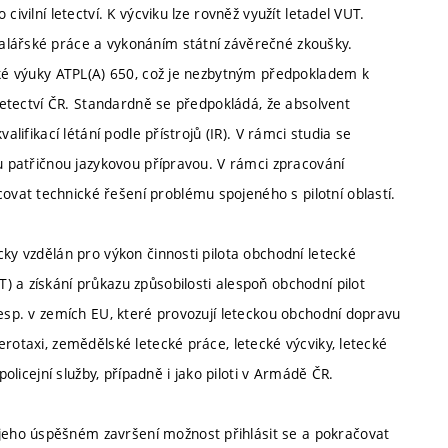
ivilní letectví. K výcviku lze rovněž využít letadel VUT.
alářské práce a vykonáním státní závěrečné zkoušky.
ické výuky ATPL(A) 650, což je nezbytným předpokladem k
 letectví ČR. Standardně se předpokládá, že absolvent
alifikací létání podle přístrojů (IR). V rámci studia se
ou patřičnou jazykovou přípravou. V rámci zpracování
vat technické řešení problému spojeného s pilotní oblastí.
cky vzdělán pro výkon činnosti pilota obchodní letecké
 a získání průkazu způsobilosti alespoň obchodní pilot
resp. v zemích EU, které provozují leteckou obchodní dopravu
rotaxi, zemědělské letecké práce, letecké výcviky, letecké
policejní služby, případně i jako piloti v Armádě ČR.
eho úspěšném završení možnost přihlásit se a pokračovat