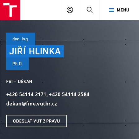
VUT
PŘIHLÁSIT
HLEDAT
MENU
SE
doc. Ing.
JIŘÍ
HLINKA
Ph.D.
FSI – DĚKAN
+420 54114 2171
,
+420 54114 2584
dekan@fme.vutbr.cz
ODESLAT VUT ZPRÁVU