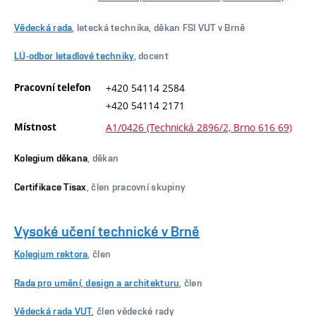
Vědecká rada
, letecká technika, děkan FSI VUT v Brně
LÚ-odbor letadlové techniky
, docent
Pracovní telefon
+420 54114 2584
+420 54114 2171
Místnost
A1/0426 (Technická 2896/2, Brno 616 69)
Kolegium děkana
, děkan
Certifikace Tisax
, člen pracovní skupiny
Vysoké učení technické v Brně
Kolegium rektora
, člen
Rada pro umění, design a architekturu
, člen
Vědecká rada VUT
, člen vědecké rady