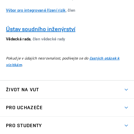
Výbor pro integrované řízení rizik
, člen
Ústav soudního inženýrství
Vědecká rada
, člen vědecké rady
Pokud je v údajích nesrovnalost, podívejte se do
častých otázek k
.
vizitkám
ŽIVOT NA VUT
Atmosféra VUT
PRO UCHAZEČE
Prostory školy
Proč na VUT
Koleje
PRO STUDENTY
Studijní programy
Stravování