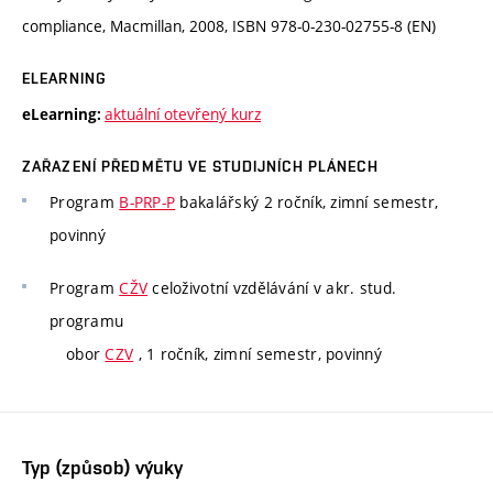
compliance, Macmillan, 2008, ISBN 978-0-230-02755-8 (EN)
ELEARNING
aktuální otevřený kurz
eLearning:
ZAŘAZENÍ PŘEDMĚTU VE STUDIJNÍCH PLÁNECH
Program
B-PRP-P
bakalářský 2 ročník, zimní semestr,
povinný
Program
CŽV
celoživotní vzdělávání v akr. stud.
programu
obor
CZV
, 1 ročník, zimní semestr, povinný
Typ (způsob) výuky