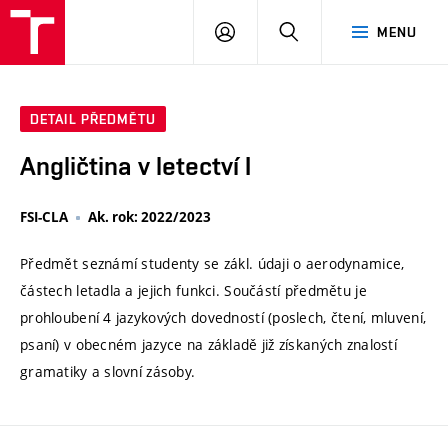
VUT
PŘIHLÁSIT
HLEDAT
MENU
SE
DETAIL PŘEDMĚTU
Angličtina v letectví I
FSI-CLA
Ak. rok: 2022/2023
Předmět seznámí studenty se zákl. údaji o aerodynamice,
částech letadla a jejich funkci. Součástí předmětu je
prohloubení 4 jazykových dovedností (poslech, čtení, mluvení,
psaní) v obecném jazyce na základě již získaných znalostí
gramatiky a slovní zásoby.