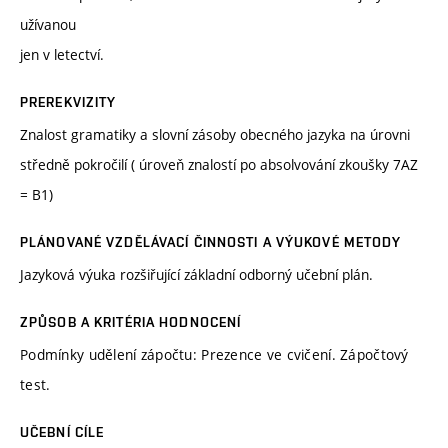
užívanou
jen v letectví.
PREREKVIZITY
Znalost gramatiky a slovní zásoby obecného jazyka na úrovni
středně pokročilí ( úroveň znalostí po absolvování zkoušky 7AZ
= B1)
PLÁNOVANÉ VZDĚLÁVACÍ ČINNOSTI A VÝUKOVÉ METODY
Jazyková výuka rozšiřující základní odborný učební plán.
ZPŮSOB A KRITÉRIA HODNOCENÍ
Podmínky udělení zápočtu: Prezence ve cvičení. Zápočtový
test.
UČEBNÍ CÍLE