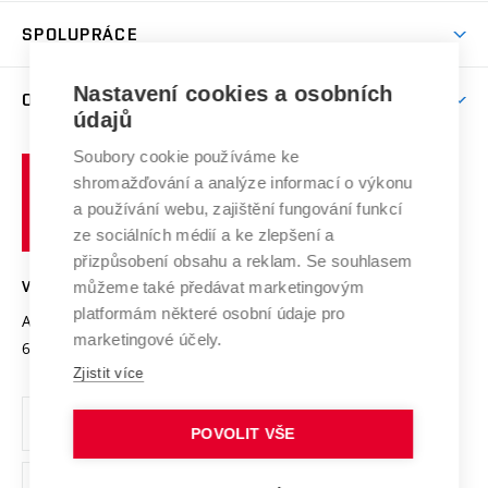
Studentský život
odkaz)
Věda a výzkum na VUT
Harmonogram akademického roku
Zpracování osobních údajů studentů
Sociální bezpečí
SPOLUPRÁCE
Celoživotní vzdělávání
Brno
Podpora excelence
Závěrečné práce
Studium bez bariér
Zpracování osobních údajů uchazečů o studium
Firemní spolupráce
Mezinárodní vědecká rada
Nastavení cookies a osobních
O UNIVERZITĚ
Doktorské studium
Podpora podnikání
E-přihláška
údajů
Zahraniční spolupráce
Systém zajišťování kvality výzkumu
Profil univerzity
Spolupráce se školami
Soubory cookie používáme ke
Vysoké
Výzkumné infrastruktury
shromažďování a analýze informací o výkonu
Udržitelná univerzita
učení
Služby univerzity
Transfer znalostí
a používání webu, zajištění fungování funkcí
technické
Podnikavá univerzita / ContriBUTe
Mezinárodní dohody
ze sociálních médií a ke zlepšení a
Open Science
v
Bezpečná univerzita
přizpůsobení obsahu a reklam. Se souhlasem
Univerzitní sítě
Brně
Projekty
můžeme také předávat marketingovým
VYSOKÉ UČENÍ TECHNICKÉ V BRNĚ
Vyznamenání
platformám některé osobní údaje pro
Projekty ze strukturálních fondů
Antonínská 548/1
www.vut.cz
marketingové účely.
Organizační struktura
602 00 Brno
vut@vutbr.cz
Specifický výzkum
Zjistit více
Úřední deska
Ochrana osobních údajů
POVOLIT VŠE
(externí
Pracovní příležitosti