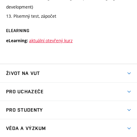
development)
13. Písemný test, zápočet
ELEARNING
aktuální otevřený kurz
eLearning:
ŽIVOT NA VUT
Atmosféra VUT
PRO UCHAZEČE
Prostory školy
Proč na VUT
Koleje
PRO STUDENTY
Studijní programy
Stravování
Předměty
Studijní předpisy
Studium a stáže v zahraničí
Stipendia
Dny otevřených dveří
VĚDA A VÝZKUM
Sport na VUT
(externí
Studijní programy
Poplatky za studium
Uznání zahraničního vzdělání
Knihovny
Aktivity pro juniory