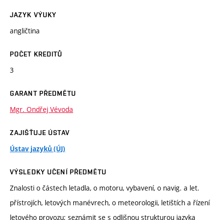
JAZYK VÝUKY
angličtina
POČET KREDITŮ
3
GARANT PŘEDMĚTU
Mgr. Ondřej Vévoda
ZAJIŠŤUJE ÚSTAV
Ústav jazyků (ÚJ)
VÝSLEDKY UČENÍ PŘEDMĚTU
Znalosti o částech letadla, o motoru, vybavení, o navig. a let.
přístrojích, letových manévrech, o meteorologii, letištích a řízení
letového provozu; seznámit se s odlišnou strukturou jazyka