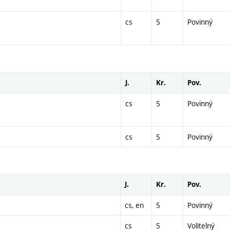
cs
5
Povinný
J.
Kr.
Pov.
cs
5
Povinný
cs
5
Povinný
J.
Kr.
Pov.
cs, en
5
Povinný
cs
5
Volitelný