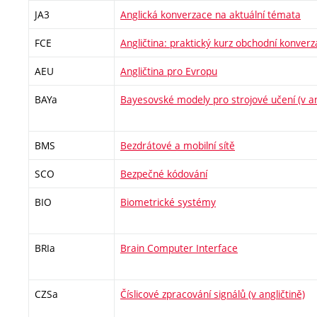
JA3
Anglická konverzace na aktuální témata
FCE
Angličtina: praktický kurz obchodní konver
AEU
Angličtina pro Evropu
BAYa
Bayesovské modely pro strojové učení (v an
BMS
Bezdrátové a mobilní sítě
SCO
Bezpečné kódování
BIO
Biometrické systémy
BRIa
Brain Computer Interface
CZSa
Číslicové zpracování signálů (v angličtině)