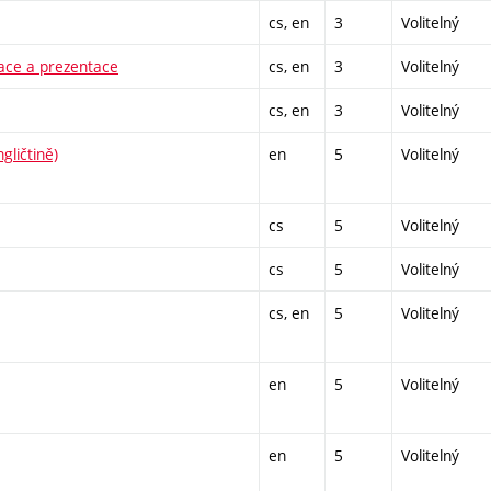
cs, en
3
Volitelný
zace a prezentace
cs, en
3
Volitelný
cs, en
3
Volitelný
gličtině)
en
5
Volitelný
cs
5
Volitelný
cs
5
Volitelný
cs, en
5
Volitelný
en
5
Volitelný
en
5
Volitelný