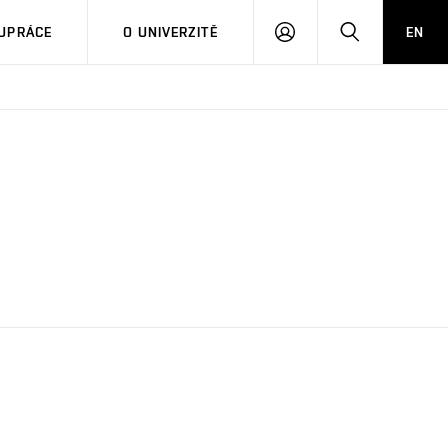
PŘIHLÁSIT
HLEDAT
UPRÁCE
O UNIVERZITĚ
EN
SE