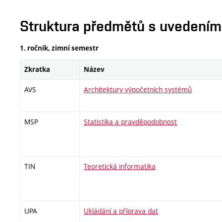
Struktura předmětů s uvedením E
1. ročník, zimní semestr
Zkratka
Název
AVS
Architektury výpočetních systémů
MSP
Statistika a pravděpodobnost
TIN
Teoretická informatika
UPA
Ukládání a příprava dat