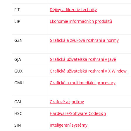
FIT
Dějiny a filozofie techniky
EIP
Ekonomie informačních produktů
GZN
Grafická a zvuková rozhraní a normy
GJA
Grafická uživatelská rozhraní v Javě
GUX
Grafická uživatelská rozhraní v X Window
GMU
Grafické a multimediální procesory
GAL
Grafové algoritmy
HSC
Hardware/Software Codesign
SIN
Inteligentní systémy