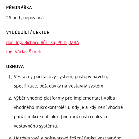
PŘEDNÁŠKA
26 hod., nepovinná
VYUČUJÍCÍ / LEKTOR
doc. Ing. Richard Růžička, Ph.D., MBA
Ing. Václav Šimek
OSNOVA
Vestavný počítačový systém, postupy návrhu,
specifikace, požadavky na vestavný systém.
Výběr vhodné platformy pro implementaci, volba
vhodného mikrokontroléru. Kdy je a kdy není vhodné
použít mikrokontrolér. Jiné možnosti realizace
vestavného systému.
Hardwarové a softwarové řešení funkcí vestavného