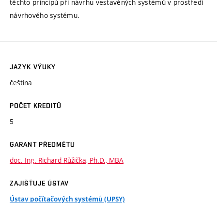
těchto principů při návrhu vestavěných systémů v prostředí
návrhového systému.
JAZYK VÝUKY
čeština
POČET KREDITŮ
5
GARANT PŘEDMĚTU
doc. Ing. Richard Růžička, Ph.D., MBA
ZAJIŠŤUJE ÚSTAV
Ústav počítačových systémů (UPSY)