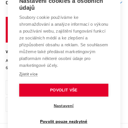
Mezinárodní vědecká rada
Nastavení cookies a osobních
O UNIVERZITĚ
Doktorské studium
Podpora podnikání
E-přihláška
údajů
Zahraniční spolupráce
Systém zajišťování kvality výzkumu
Profil univerzity
Spolupráce se školami
Soubory cookie používáme ke
Vysoké
Výzkumné infrastruktury
shromažďování a analýze informací o výkonu
Udržitelná univerzita
učení
Služby univerzity
Transfer znalostí
a používání webu, zajištění fungování funkcí
technické
Podnikavá univerzita / ContriBUTe
Mezinárodní dohody
ze sociálních médií a ke zlepšení a
Open Science
v
Bezpečná univerzita
přizpůsobení obsahu a reklam. Se souhlasem
Univerzitní sítě
Brně
Projekty
můžeme také předávat marketingovým
VYSOKÉ UČENÍ TECHNICKÉ V BRNĚ
Vyznamenání
platformám některé osobní údaje pro
Projekty ze strukturálních fondů
Antonínská 548/1
www.vut.cz
marketingové účely.
Organizační struktura
602 00 Brno
vut@vutbr.cz
Specifický výzkum
Zjistit více
Úřední deska
Ochrana osobních údajů
POVOLIT VŠE
(externí
Pracovní příležitosti
Nastavení
odkaz)
Podpora a rozvoj zaměstnanců a studujících
Povolit pouze nezbytné
Rovné příležitosti