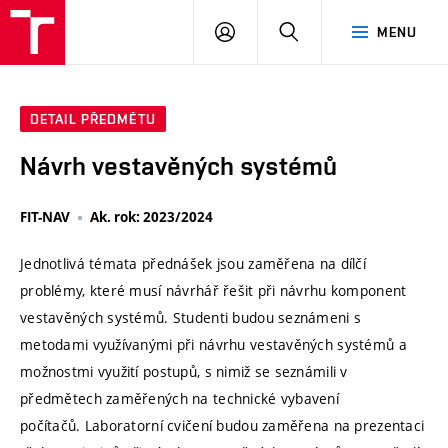
VUT
PŘIHLÁSIT
HLEDAT
MENU
SE
DETAIL PŘEDMĚTU
Návrh vestavěných systémů
FIT-NAV
Ak. rok: 2023/2024
Jednotlivá témata přednášek jsou zaměřena na dílčí
problémy, které musí návrhář řešit při návrhu komponent
vestavěných systémů. Studenti budou seznámeni s
metodami využívanými při návrhu vestavěných systémů a
možnostmi využití postupů, s nimiž se seznámili v
předmětech zaměřených na technické vybavení
počítačů. Laboratorní cvičení budou zaměřena na prezentaci