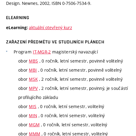
Design. Newnes, 2002, ISBN 0-7506-7534-9.
ELEARNING
aktuální otevřený kurz
eLearning:
ZAŘAZENÍ PŘEDMĚTU VE STUDIJNÍCH PLÁNECH
Program
IT-MGR-2
magisterský navazující
obor
MBS
, 0 ročník, letní semestr, povinně volitelný
obor
MBI
, 0 ročník, letní semestr, povinně volitelný
obor
MSK
, 2 ročník, letní semestr, povinně volitelný
obor
MPV
, 2 ročník, letní semestr, povinný, je součástí
profilujícího základu
obor
MIS
, 0 ročník, letní semestr, volitelný
obor
MIN
, 0 ročník, letní semestr, volitelný
obor
MGM
, 0 ročník, letní semestr, volitelný
obor
MMM
, 0 ročník, letní semestr, volitelný