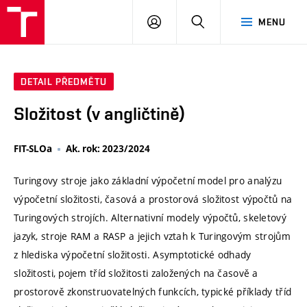
VUT
PŘIHLÁSIT
HLEDAT
MENU
SE
DETAIL PŘEDMĚTU
Složitost (v angličtině)
FIT-SLOa
Ak. rok: 2023/2024
Turingovy stroje jako základní výpočetní model pro analýzu
výpočetní složitosti, časová a prostorová složitost výpočtů na
Turingových strojích. Alternativní modely výpočtů, skeletový
jazyk, stroje RAM a RASP a jejich vztah k Turingovým strojům
z hlediska výpočetní složitosti. Asymptotické odhady
složitosti, pojem tříd složitosti založených na časově a
prostorově zkonstruovatelných funkcích, typické příklady tříd