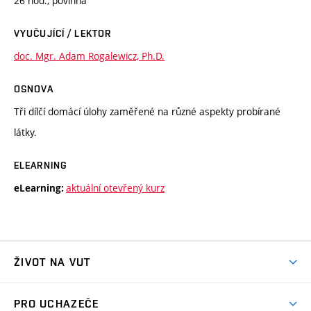
26 hod., povinná
VYUČUJÍCÍ / LEKTOR
doc. Mgr. Adam Rogalewicz, Ph.D.
OSNOVA
Tři dílčí domácí úlohy zaměřené na různé aspekty probírané
látky.
ELEARNING
aktuální otevřený kurz
eLearning:
ŽIVOT NA VUT
Atmosféra VUT
PRO UCHAZEČE