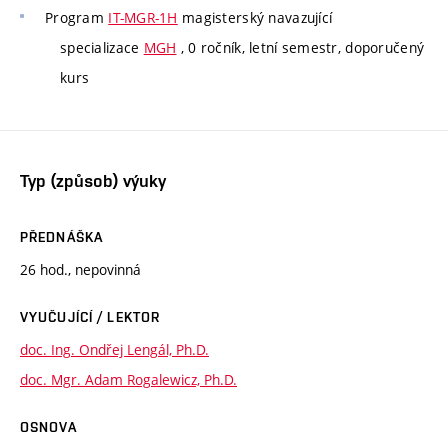
Program
IT-MGR-1H
magisterský navazující
specializace
MGH
, 0 ročník, letní semestr, doporučený
kurs
Typ (způsob) výuky
PŘEDNÁŠKA
26 hod., nepovinná
VYUČUJÍCÍ / LEKTOR
doc. Ing. Ondřej Lengál, Ph.D.
doc. Mgr. Adam Rogalewicz, Ph.D.
OSNOVA