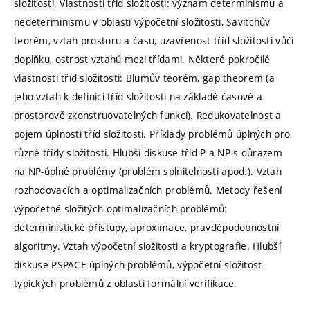
složitosti. Vlastnosti tříd složitosti: význam determinismu a
nedeterminismu v oblasti výpočetní složitosti, Savitchův
teorém, vztah prostoru a času, uzavřenost tříd složitosti vůči
doplňku, ostrost vztahů mezi třídami. Některé pokročilé
vlastnosti tříd složitosti: Blumův teorém, gap theorem (a
jeho vztah k definici tříd složitosti na základě časově a
prostorově zkonstruovatelných funkcí). Redukovatelnost a
pojem úplnosti tříd složitosti. Příklady problémů úplných pro
různé třídy složitosti. Hlubší diskuse tříd P a NP s důrazem
na NP-úplné problémy (problém splnitelnosti apod.). Vztah
rozhodovacích a optimalizačních problémů. Metody řešení
výpočetně složitých optimalizačních problémů:
deterministické přístupy, aproximace, pravděpodobnostní
algoritmy. Vztah výpočetní složitosti a kryptografie. Hlubší
diskuse PSPACE-úplných problémů, výpočetní složitost
typických problémů z oblasti formální verifikace.