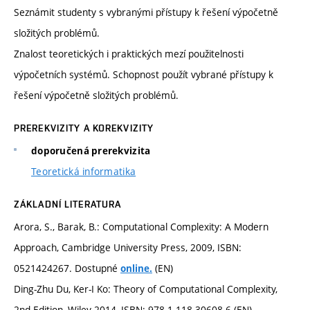
Seznámit studenty s vybranými přístupy k řešení výpočetně
složitých problémů.
Znalost teoretických i praktických mezí použitelnosti
výpočetních systémů. Schopnost použít vybrané přístupy k
řešení výpočetně složitých problémů.
PREREKVIZITY A KOREKVIZITY
doporučená prerekvizita
Teoretická informatika
ZÁKLADNÍ LITERATURA
Arora, S., Barak, B.: Computational Complexity: A Modern
Approach, Cambridge University Press, 2009, ISBN:
0521424267. Dostupné
(EN)
online.
Ding-Zhu Du, Ker-I Ko: Theory of Computational Complexity,
2nd Edition, Wiley 2014, ISBN: 978-1-118-30608-6 (EN)