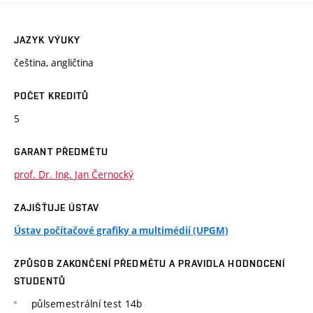
JAZYK VÝUKY
čeština, angličtina
POČET KREDITŮ
5
GARANT PŘEDMĚTU
prof. Dr. Ing. Jan Černocký
ZAJIŠŤUJE ÚSTAV
Ústav počítačové grafiky a multimédií (UPGM)
ZPŮSOB ZAKONČENÍ PŘEDMĚTU A PRAVIDLA HODNOCENÍ
STUDENTŮ
půlsemestrální test 14b