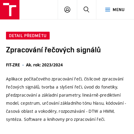
VUT
PŘIHLÁSIT
HLEDAT
MENU
SE
DETAIL PŘEDMĚTU
Zpracování řečových signálů
FIT-ZRE
Ak. rok: 2023/2024
Aplikace počítačového zpracování řeči, číslicové zpracování
řečových signálů, tvorba a slyšení řeči, úvod do fonetiky,
předzpracování a základní parametry, lineárně-prediktivní
model, cepstrum, určování základního tónu hlasu, kódování -
časová oblast a vokodéry, rozpoznávání - DTW a HMM,
syntéza. Software a knihovny pro zpracování řeči.