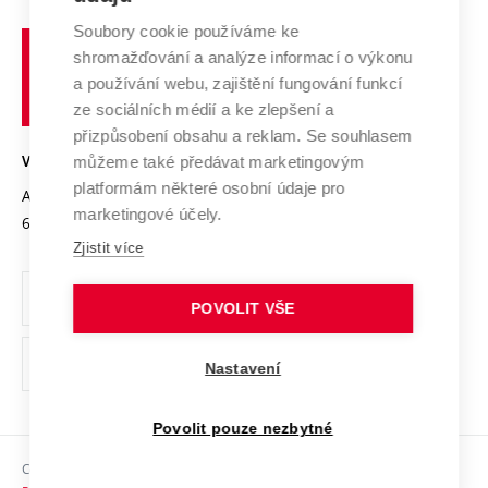
Systém zajišťování kvality výzkumu
Profil univerzity
Spolupráce se školami
Soubory cookie používáme ke
Vysoké
Výzkumné infrastruktury
shromažďování a analýze informací o výkonu
Udržitelná univerzita
učení
Služby univerzity
Transfer znalostí
a používání webu, zajištění fungování funkcí
technické
Podnikavá univerzita / ContriBUTe
Mezinárodní dohody
ze sociálních médií a ke zlepšení a
Open Science
v
Bezpečná univerzita
přizpůsobení obsahu a reklam. Se souhlasem
Univerzitní sítě
Brně
Projekty
můžeme také předávat marketingovým
VYSOKÉ UČENÍ TECHNICKÉ V BRNĚ
Vyznamenání
platformám některé osobní údaje pro
Projekty ze strukturálních fondů
Antonínská 548/1
www.vut.cz
marketingové účely.
Organizační struktura
602 00 Brno
vut@vutbr.cz
Specifický výzkum
Zjistit více
Úřední deska
Ochrana osobních údajů
POVOLIT VŠE
(externí
Pracovní příležitosti
Nastavení
odkaz)
Podpora a rozvoj zaměstnanců a studujících
Povolit pouze nezbytné
Rovné příležitosti
Copyright © 2026 VUT
Sociální bezpečí