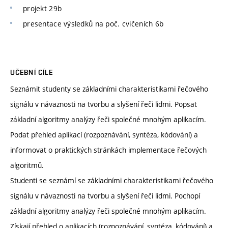
projekt 29b
presentace výsledků na poč. cvičeních 6b
UČEBNÍ CÍLE
Seznámit studenty se základními charakteristikami řečového
signálu v návaznosti na tvorbu a slyšení řeči lidmi. Popsat
základní algoritmy analýzy řeči společné mnohým aplikacím.
Podat přehled aplikací (rozpoznávání, syntéza, kódování) a
informovat o praktických stránkách implementace řečových
algoritmů.
Studenti se seznámí se základními charakteristikami řečového
signálu v návaznosti na tvorbu a slyšení řeči lidmi. Pochopí
základní algoritmy analýzy řeči společné mnohým aplikacím.
Získají přehled o aplikacích (rozpoznávání, syntéza, kódování) a