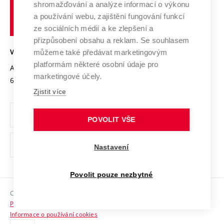
shromažďování a analýze informací o výkonu
Udržitelná univerzita
učení
Služby univerzity
Transfer znalostí
a používání webu, zajištění fungování funkcí
technické
Podnikavá univerzita / ContriBUTe
Mezinárodní dohody
ze sociálních médií a ke zlepšení a
Open Science
v
Bezpečná univerzita
přizpůsobení obsahu a reklam. Se souhlasem
Univerzitní sítě
Brně
Projekty
můžeme také předávat marketingovým
VYSOKÉ UČENÍ TECHNICKÉ V BRNĚ
Vyznamenání
platformám některé osobní údaje pro
Projekty ze strukturálních fondů
Antonínská 548/1
www.vut.cz
marketingové účely.
Organizační struktura
602 00 Brno
vut@vutbr.cz
Specifický výzkum
Zjistit více
Úřední deska
Ochrana osobních údajů
POVOLIT VŠE
(externí
Pracovní příležitosti
Nastavení
odkaz)
Podpora a rozvoj zaměstnanců a studujících
Povolit pouze nezbytné
Rovné příležitosti
Copyright © 2026 VUT
Sociální bezpečí
Prohlášení o přístupnosti
HR Award
Informace o používání cookies