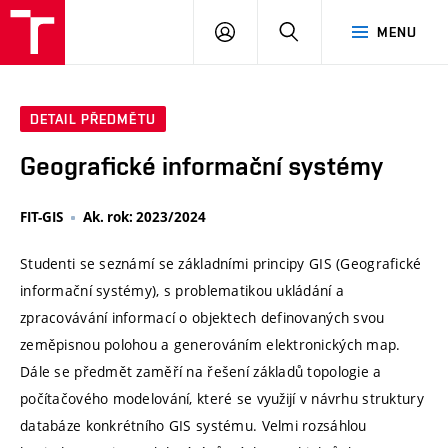
VUT
PŘIHLÁSIT
HLEDAT
MENU
SE
DETAIL PŘEDMĚTU
Geografické informační systémy
FIT-GIS
Ak. rok: 2023/2024
Studenti se seznámí se základními principy GIS (Geografické
informační systémy), s problematikou ukládání a
zpracovávání informací o objektech definovaných svou
zeměpisnou polohou a generováním elektronických map.
Dále se předmět zaměří na řešení základů topologie a
počítačového modelování, které se využijí v návrhu struktury
databáze konkrétního GIS systému. Velmi rozsáhlou