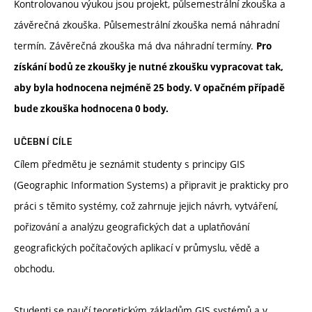
Kontrolovanou výukou jsou projekt, půlsemestrální zkouška a
závěrečná zkouška. Půlsemestrální zkouška nemá náhradní
termín. Závěrečná zkouška má dva náhradní termíny.
Pro
získání bodů ze zkoušky je nutné zkoušku vypracovat tak,
aby byla hodnocena nejméně 25 body. V opačném případě
bude zkouška hodnocena 0 body.
UČEBNÍ CÍLE
Cílem předmětu je seznámit studenty s principy GIS
(Geographic Information Systems) a připravit je prakticky pro
práci s těmito systémy, což zahrnuje jejich návrh, vytváření,
pořizování a analýzu geografických dat a uplatňování
geografických počítačových aplikací v průmyslu, vědě a
obchodu.
Studenti se naučí teoretickým základům GIS systémů a v