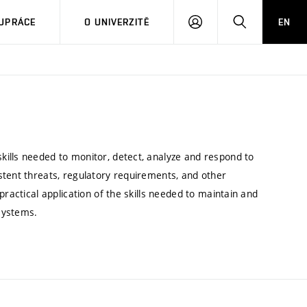
PŘIHLÁSIT
HLEDAT
UPRÁCE
O UNIVERZITĚ
EN
SE
ills needed to monitor, detect, analyze and respond to
stent threats, regulatory requirements, and other
practical application of the skills needed to maintain and
systems.