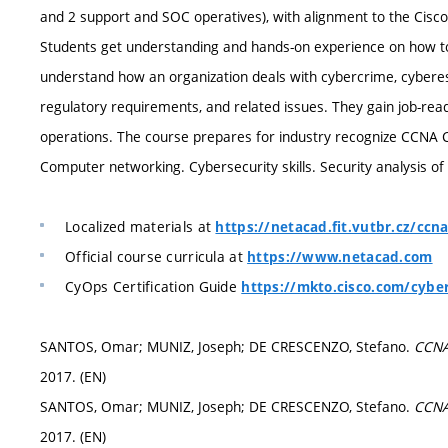
and 2 support and SOC operatives), with alignment to the Cisco
Students get understanding and hands-on experience on how to 
understand how an organization deals with cybercrime, cyberesp
regulatory requirements, and related issues. They gain job-ready
operations. The course prepares for industry recognize CCNA Cy
Computer networking. Cybersecurity skills. Security analysis 
Localized materials at
https://netacad.fit.vutbr.cz/ccn
Official course curricula at
https://www.netacad.com
CyOps Certification Guide
https://mkto.cisco.com/cyber
SANTOS, Omar; MUNIZ, Joseph; DE CRESCENZO, Stefano.
CCNA
2017. (EN)
SANTOS, Omar; MUNIZ, Joseph; DE CRESCENZO, Stefano.
CCNA
2017. (EN)