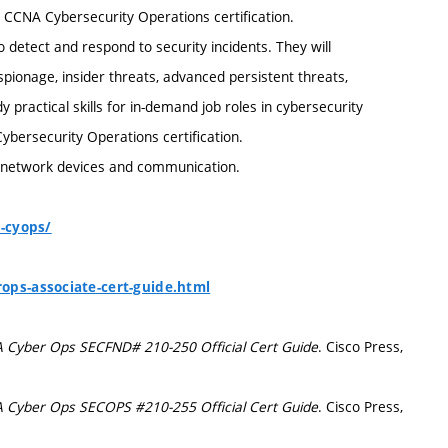
 CCNA Cybersecurity Operations certification.
detect and respond to security incidents. They will
ionage, insider threats, advanced persistent threats,
 practical skills for in-demand job roles in cybersecurity
bersecurity Operations certification.
of network devices and communication.
a-cyops/
ops-associate-cert-guide.html
 Cyber Ops SECFND# 210-250 Official Cert Guide
. Cisco Press,
 Cyber Ops SECOPS #210-255 Official Cert Guide
. Cisco Press,