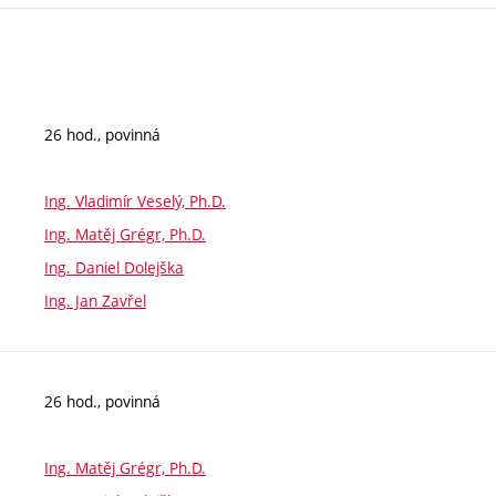
26 hod., povinná
Ing. Vladimír Veselý, Ph.D.
Ing. Matěj Grégr, Ph.D.
Ing. Daniel Dolejška
Ing. Jan Zavřel
26 hod., povinná
Ing. Matěj Grégr, Ph.D.