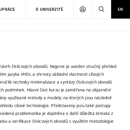
PŘIHLÁSIT
HLEDAT
UPRÁCE
O UNIVERZITĚ
EN
SE
návrh číslicových obvodů. Nejprve je uveden stručný přehled
tím jazyka VHDL a shrnuty základní vlastnosti cílových
ročilé techniky minimalizace a syntézy číslicových obvodů
ících podmínek. Hlavní část kurzu je zaměřena na objasnění
sány využívané metody a modely, na kterých jsou následně
pohledu cílové technologie. Představeny jsou také postupy
 Uvedená problematika je doplněna o další důležitá témata z
řebu a verifikace číslicových obvodů s využitím metodologie