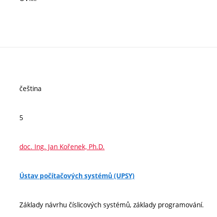
čeština
5
doc. Ing. Jan Kořenek, Ph.D.
Ústav počítačových systémů (UPSY)
Základy návrhu číslicových systémů, základy programování.