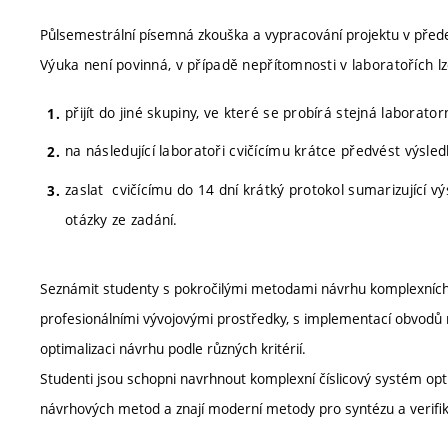
Půlsemestrální písemná zkouška a vypracování projektu v pře
Výuka není povinná, v případě nepřítomnosti v laboratořích 
přijít do jiné skupiny, ve které se probírá stejná laborator
na následující laboratoři cvičícímu krátce předvést výsl
zaslat cvičícímu do 14 dní krátký protokol sumarizující 
otázky ze zadání.
Seznámit studenty s pokročilými metodami návrhu komplexních 
profesionálními vývojovými prostředky, s implementací obvodů
optimalizaci návrhu podle různých kritérií.
Studenti jsou schopni navrhnout komplexní číslicový systém op
návrhových metod a znají moderní metody pro syntézu a verifi