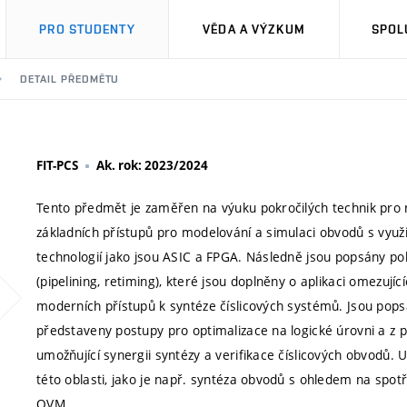
PRO STUDENTY
VĚDA A VÝZKUM
SPOL
DETAIL PŘEDMĚTU
FIT-PCS
Ak. rok: 2023/2024
Tento předmět je zaměřen na výuku pokročilých technik pro 
základních přístupů pro modelování a simulaci obvodů s využi
technologií jako jsou ASIC a FPGA. Následně jsou popsány pok
(pipelining, retiming), které jsou doplněny o aplikaci omezuj
moderních přístupů k syntéze číslicových systémů. Jsou pop
představeny postupy pro optimalizace na logické úrovni a z 
umožňující synergii syntézy a verifikace číslicových obvodů.
této oblasti, jako je např. syntéza obvodů s ohledem na spot
OVM.