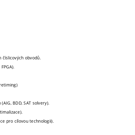
h číslicových obvodů.
, FPGA).
retiming)
(AIG, BDD, SAT solvery).
timalizace).
ce pro cílovou technologii).