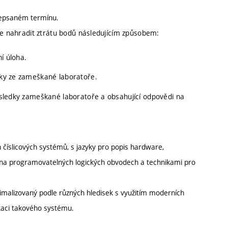
depsaném termínu.
lze nahradit ztrátu bodů následujícím způsobem:
ní úloha.
edky ze zameškané laboratoře.
výsledky zameškané laboratoře a obsahující odpovědi na
číslicových systémů, s jazyky pro popis hardware,
 na programovatelných logických obvodech a technikami pro
timalizovaný podle různých hledisek s využitím moderních
kaci takového systému.