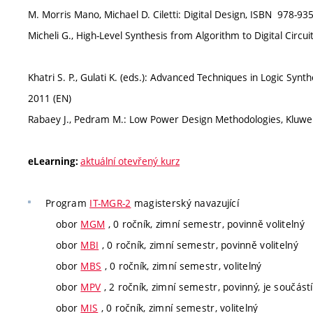
M. Morris Mano, Michael D. Ciletti: Digital Design, ISBN 978-9
Micheli G., High-Level Synthesis from Algorithm to Digital Circu
Khatri S. P., Gulati K. (eds.): Advanced Techniques in Logic Syn
2011 (EN)
Rabaey J., Pedram M.: Low Power Design Methodologies, Kluwe
aktuální otevřený kurz
eLearning:
Program
IT-MGR-2
magisterský navazující
obor
MGM
, 0 ročník, zimní semestr, povinně volitelný
obor
MBI
, 0 ročník, zimní semestr, povinně volitelný
obor
MBS
, 0 ročník, zimní semestr, volitelný
obor
MPV
, 2 ročník, zimní semestr, povinný, je součástí
obor
MIS
, 0 ročník, zimní semestr, volitelný