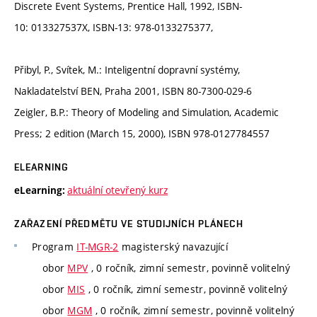
Discrete Event Systems, Prentice Hall, 1992, ISBN-
10: 013327537X, ISBN-13: 978-0133275377,
Přibyl, P., Svítek, M.: Inteligentní dopravní systémy,
Nakladatelství BEN, Praha 2001, ISBN 80-7300-029-6
Zeigler, B.P.: Theory of Modeling and Simulation, Academic
Press; 2 edition (March 15, 2000), ISBN 978-0127784557
ELEARNING
aktuální otevřený kurz
eLearning:
ZAŘAZENÍ PŘEDMĚTU VE STUDIJNÍCH PLÁNECH
Program
IT-MGR-2
magisterský navazující
obor
MPV
, 0 ročník, zimní semestr, povinně volitelný
obor
MIS
, 0 ročník, zimní semestr, povinně volitelný
obor
MGM
, 0 ročník, zimní semestr, povinně volitelný