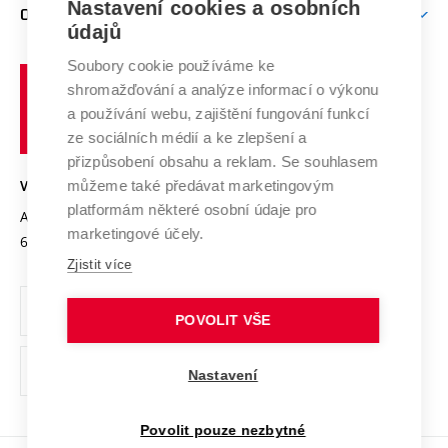
Mezinárodní vědecká rada
Nastavení cookies a osobních
O UNIVERZITĚ
Doktorské studium
Podpora podnikání
E-přihláška
údajů
Zahraniční spolupráce
Systém zajišťování kvality výzkumu
Profil univerzity
Spolupráce se školami
Soubory cookie používáme ke
Vysoké
Výzkumné infrastruktury
shromažďování a analýze informací o výkonu
Udržitelná univerzita
učení
Služby univerzity
Transfer znalostí
a používání webu, zajištění fungování funkcí
technické
Podnikavá univerzita / ContriBUTe
Mezinárodní dohody
ze sociálních médií a ke zlepšení a
Open Science
v
Bezpečná univerzita
přizpůsobení obsahu a reklam. Se souhlasem
Univerzitní sítě
Brně
Projekty
můžeme také předávat marketingovým
VYSOKÉ UČENÍ TECHNICKÉ V BRNĚ
Vyznamenání
platformám některé osobní údaje pro
Projekty ze strukturálních fondů
Antonínská 548/1
www.vut.cz
marketingové účely.
Organizační struktura
602 00 Brno
vut@vutbr.cz
Specifický výzkum
Zjistit více
Úřední deska
Ochrana osobních údajů
POVOLIT VŠE
(externí
Pracovní příležitosti
Nastavení
odkaz)
Podpora a rozvoj zaměstnanců a studujících
Povolit pouze nezbytné
Rovné příležitosti