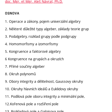
doc. Mgr. et Mgr. Aleš Návrat, Ph.D.
OSNOVA
1. Operace a zákony, pojem univerzální algebry
2. Některé důležité typy algeber, základy teorie grup
3. Podalgebry, rozklad grupy podle podgrupy
4. Homomorfismy a izomorfismy
5. Kongruence a faktorové algebry
6 Kongruence na grupách a okruzích
7. Přímé součiny algeber
8. Okruh polynomů
9. Obory integrity a dělitelnost, Gaussovy okruhy
10. Okruhy hlavních ideálů a Euklidovy okruhy
11. Podílová pole oboru integrity a minimální pole,
12.Kořenová pole a rozšíření pole
13. Rozkladová pole a Galoisova pole