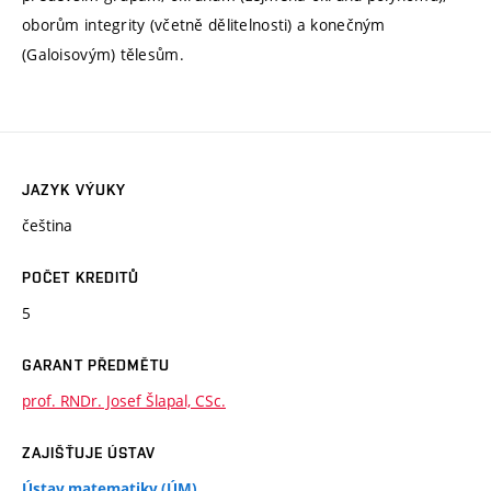
oborům integrity (včetně dělitelnosti) a konečným
(Galoisovým) tělesům.
JAZYK VÝUKY
čeština
POČET KREDITŮ
5
GARANT PŘEDMĚTU
prof. RNDr. Josef Šlapal, CSc.
ZAJIŠŤUJE ÚSTAV
Ústav matematiky (ÚM)