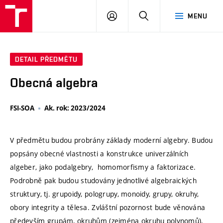
VUT
PŘIHLÁSIT
HLEDAT
MENU
SE
DETAIL PŘEDMĚTU
Obecná algebra
FSI-SOA
Ak. rok: 2023/2024
V předmětu budou probrány základy moderní algebry. Budou
popsány obecné vlastnosti a konstrukce univerzálních
algeber, jako podalgebry, homomorfismy a faktorizace.
Podrobně pak budou studovány jednotlivé algebraických
struktury, tj. grupoidy, pologrupy, monoidy, grupy, okruhy,
obory integrity a tělesa. Zvláštní pozornost bude věnována
především grupám, okruhům (zejména okruhu polynomů),