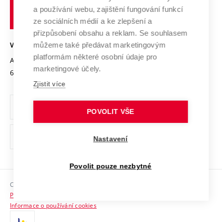
učení
Služby univerzity
Transfer znalostí
a používání webu, zajištění fungování funkcí
technické
Podnikavá univerzita / ContriBUTe
Mezinárodní dohody
ze sociálních médií a ke zlepšení a
Open Science
v
Bezpečná univerzita
přizpůsobení obsahu a reklam. Se souhlasem
Univerzitní sítě
Brně
Projekty
můžeme také předávat marketingovým
VYSOKÉ UČENÍ TECHNICKÉ V BRNĚ
Vyznamenání
platformám některé osobní údaje pro
Projekty ze strukturálních fondů
Antonínská 548/1
www.vut.cz
marketingové účely.
Organizační struktura
602 00 Brno
vut@vutbr.cz
Specifický výzkum
Zjistit více
Úřední deska
Ochrana osobních údajů
POVOLIT VŠE
(externí
Pracovní příležitosti
Nastavení
odkaz)
Podpora a rozvoj zaměstnanců a studujících
Povolit pouze nezbytné
Rovné příležitosti
Copyright © 2026 VUT
Sociální bezpečí
Prohlášení o přístupnosti
HR Award
Informace o používání cookies