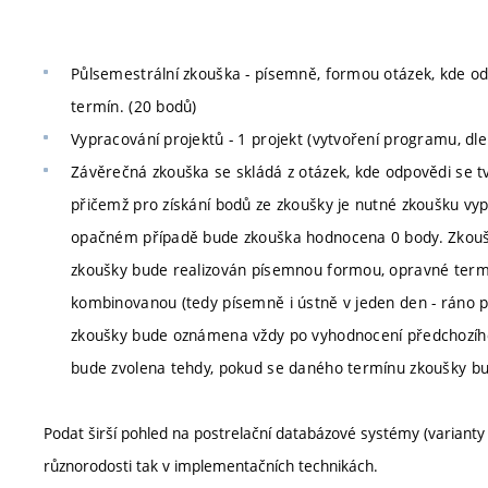
Půlsemestrální zkouška - písemně, formou otázek, kde od
termín. (20 bodů)
Vypracování projektů - 1 projekt (vytvoření programu, dl
Závěrečná zkouška se skládá z otázek, kde odpovědi se t
přičemž pro získání bodů ze zkoušky je nutné zkoušku vy
opačném případě bude zkouška hodnocena 0 body. Zkouš
zkoušky bude realizován písemnou formou, opravné ter
kombinovanou (tedy písemně i ústně v jeden den - ráno 
zkoušky bude oznámena vždy po vyhodnocení předchozíh
bude zvolena tehdy, pokud se daného termínu zkoušky bu
Podat širší pohled na postrelační databázové systémy (varianty
různorodosti tak v implementačních technikách.