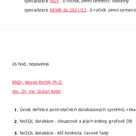
specializace
NISY
, 0 ročník, zimní semestr, volitelný
specializace
NEMB do 2021/22
, 0 ročník, zimní semestr
26 hod., nepovinná
RNDr. Marek Rychlý, Ph.D.
doc. Dr. Ing. Dušan Kolář
Úvod, definice postrelačních databázových systémů, rekap
NoSQL databáze - sloupcové a jejich indexy, grafové DB
NoSQL databáze - klíč-hodnota, časové řady