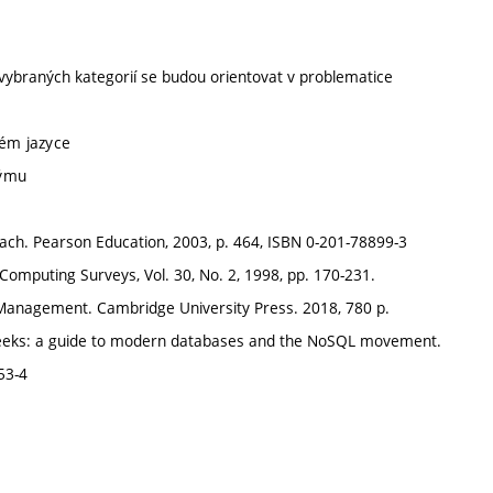
 vybraných kategorií se budou orientovat v problematice
kém jazyce
týmu
oach. Pearson Education, 2003, p. 464, ISBN 0-201-78899-3
omputing Surveys, Vol. 30, No. 2, 1998, pp. 170-231.
e Management. Cambridge University Press. 2018, 780 p.
enweeks: a guide to modern databases and the NoSQL movement.
53-4