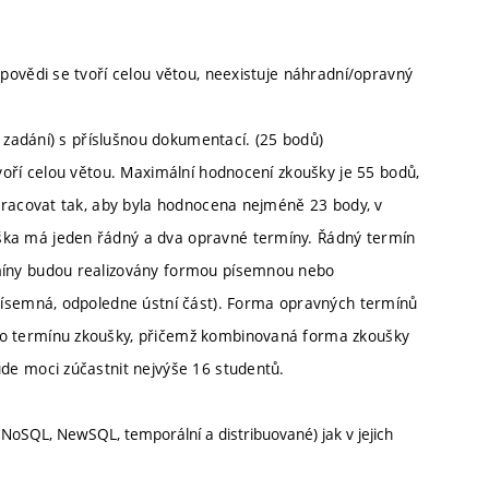
povědi se tvoří celou větou, neexistuje náhradní/opravný
e zadání) s příslušnou dokumentací. (25 bodů)
voří celou větou. Maximální hodnocení zkoušky je 55 bodů,
pracovat tak, aby byla hodnocena nejméně 23 body, v
ka má jeden řádný a dva opravné termíny. Řádný termín
míny budou realizovány formou písemnou nebo
písemná, odpoledne ústní část). Forma opravných termínů
o termínu zkoušky, přičemž kombinovaná forma zkoušky
de moci zúčastnit nejvýše 16 studentů.
 NoSQL, NewSQL, temporální a distribuované) jak v jejich