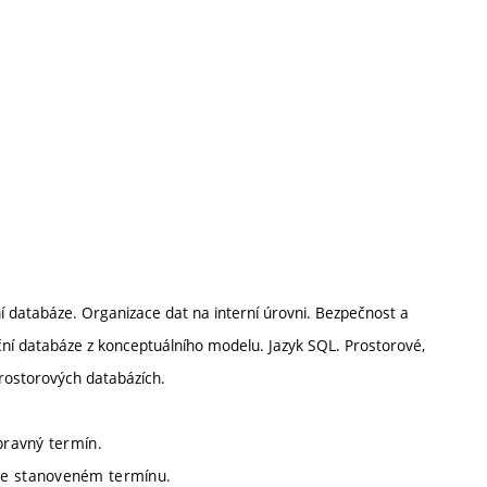
í databáze. Organizace dat na interní úrovni. Bezpečnost a
ční databáze z konceptuálního modelu. Jazyk SQL. Prostorové,
prostorových databázích.
pravný termín.
 ve stanoveném termínu.