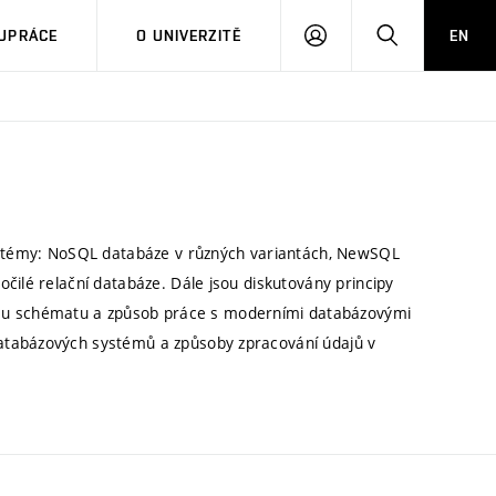
PŘIHLÁSIT
HLEDAT
UPRÁCE
O UNIVERZITĚ
EN
SE
systémy: NoSQL databáze v různých variantách, NewSQL
čilé relační databáze. Dále jsou diskutovány principy
u schématu a způsob práce s moderními databázovými
atabázových systémů a způsoby zpracování údajů v