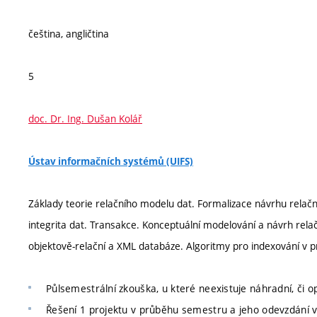
čeština, angličtina
5
doc. Dr. Ing. Dušan Kolář
Ústav informačních systémů (UIFS)
Základy teorie relačního modelu dat. Formalizace návrhu relačn
integrita dat. Transakce. Konceptuální modelování a návrh rela
objektově-relační a XML databáze. Algoritmy pro indexování v 
Půlsemestrální zkouška, u které neexistuje náhradní, či o
Řešení 1 projektu v průběhu semestru a jeho odevzdání