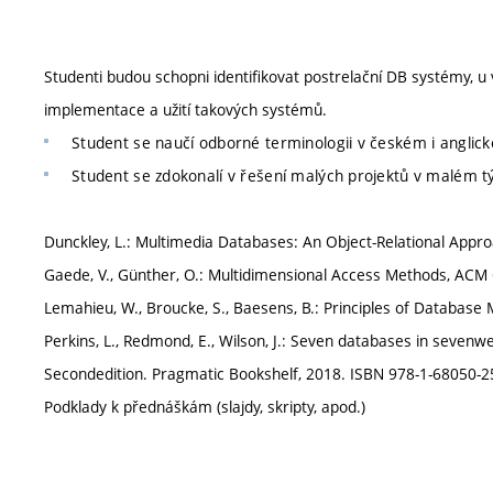
Studenti budou schopni identifikovat postrelační DB systémy, u
implementace a užití takových systémů.
Student se naučí odborné terminologii v českém i anglic
Student se zdokonalí v řešení malých projektů v malém 
Dunckley, L.: Multimedia Databases: An Object-Relational Appr
Gaede, V., Günther, O.: Multidimensional Access Methods, ACM C
Lemahieu, W., Broucke, S., Baesens, B.: Principles of Databas
Perkins, L., Redmond, E., Wilson, J.: Seven databases in sev
Secondedition. Pragmatic Bookshelf, 2018. ISBN 978-1-68050-2
Podklady k přednáškám (slajdy, skripty, apod.)