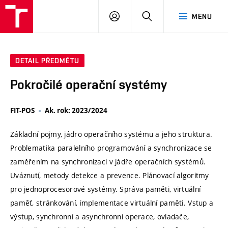
VUT
PŘIHLÁSIT
HLEDAT
MENU
SE
DETAIL PŘEDMĚTU
Pokročilé operační systémy
FIT-POS
Ak. rok: 2023/2024
Základní pojmy, jádro operačního systému a jeho struktura.
Problematika paralelního programování a synchronizace se
zaměřením na synchronizaci v jádře operačních systémů.
Uváznutí, metody detekce a prevence. Plánovací algoritmy
pro jednoprocesorové systémy. Správa paměti, virtuální
paměť, stránkování, implementace virtuální paměti. Vstup a
výstup, synchronní a asynchronní operace, ovladače,