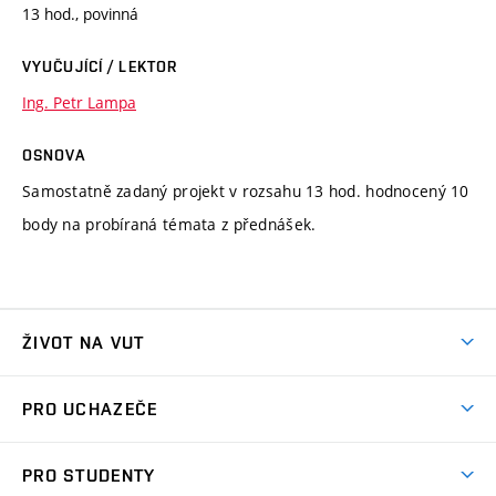
13 hod., povinná
VYUČUJÍCÍ / LEKTOR
Ing. Petr Lampa
OSNOVA
Samostatně zadaný projekt v rozsahu 13 hod. hodnocený 10
body na probíraná témata z přednášek.
ŽIVOT NA VUT
Atmosféra VUT
PRO UCHAZEČE
Prostory školy
Proč na VUT
Koleje
PRO STUDENTY
Studijní programy