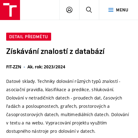
VUT
PŘIHLÁSIT
HLEDAT
MENU
SE
DETAIL PŘEDMĚTU
Získávání znalostí z databází
FIT-ZZN
Ak. rok: 2023/2024
Datové sklady. Techniky dolování různých typů znalostí -
asociační pravidla, klasifikace a predikce, shlukování.
Dolování v netradičních datech - proudech dat, časových
řadách a posloupnostech, grafech, prostorových a
časoprostorových datech, multimediálních datech. Dolování
v textu a na webu. Vypracování projektu využitím
dostupného nástroje pro dolování v datech.