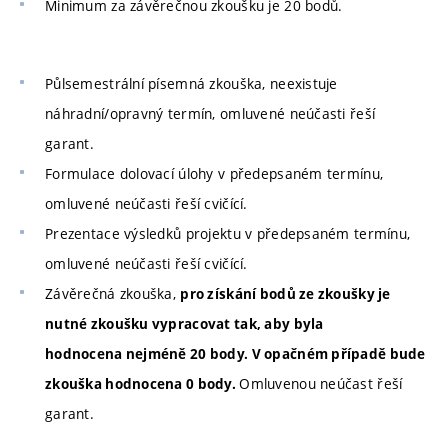
Minimum za závěrečnou zkoušku je 20 bodů.
Půlsemestrální písemná zkouška, neexistuje
náhradní/opravný termín, omluvené neúčasti řeší
garant.
Formulace dolovací úlohy v předepsaném termínu,
omluvené neúčasti řeší cvičící.
Prezentace výsledků projektu v předepsaném termínu,
omluvené neúčasti řeší cvičící.
Závěrečná zkouška,
pro získání bodů ze zkoušky je
nutné zkoušku vypracovat tak, aby byla
hodnocena nejméně 20 body. V opačném případě bude
Omluvenou neúčast řeší
zkouška hodnocena 0 body.
garant.