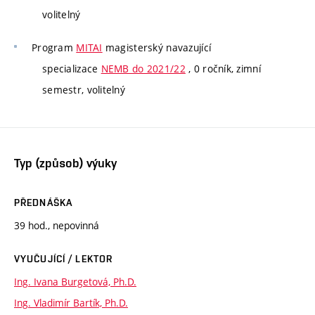
volitelný
Program
MITAI
magisterský navazující
specializace
NEMB do 2021/22
, 0 ročník, zimní
semestr, volitelný
Typ (způsob) výuky
PŘEDNÁŠKA
39 hod., nepovinná
VYUČUJÍCÍ / LEKTOR
Ing. Ivana Burgetová, Ph.D.
Ing. Vladimír Bartík, Ph.D.