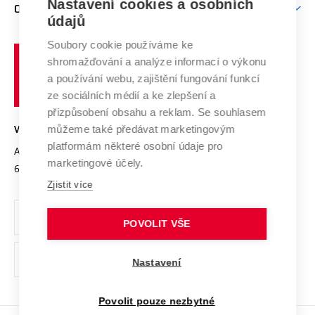
Mezinárodní vědecká rada
Nastavení cookies a osobních
O UNIVERZITĚ
Doktorské studium
Podpora podnikání
E-přihláška
údajů
Zahraniční spolupráce
Systém zajišťování kvality výzkumu
Profil univerzity
Spolupráce se školami
Soubory cookie používáme ke
Vysoké
Výzkumné infrastruktury
shromažďování a analýze informací o výkonu
Udržitelná univerzita
učení
Služby univerzity
Transfer znalostí
a používání webu, zajištění fungování funkcí
technické
Podnikavá univerzita / ContriBUTe
Mezinárodní dohody
ze sociálních médií a ke zlepšení a
Open Science
v
Bezpečná univerzita
přizpůsobení obsahu a reklam. Se souhlasem
Univerzitní sítě
Brně
Projekty
můžeme také předávat marketingovým
VYSOKÉ UČENÍ TECHNICKÉ V BRNĚ
Vyznamenání
platformám některé osobní údaje pro
Projekty ze strukturálních fondů
Antonínská 548/1
www.vut.cz
marketingové účely.
Organizační struktura
602 00 Brno
vut@vutbr.cz
Specifický výzkum
Zjistit více
Úřední deska
Ochrana osobních údajů
POVOLIT VŠE
(externí
Pracovní příležitosti
Nastavení
odkaz)
Podpora a rozvoj zaměstnanců a studujících
Povolit pouze nezbytné
Rovné příležitosti