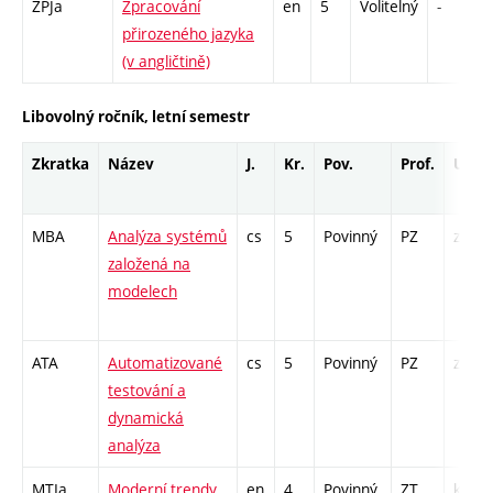
ZPJa
Zpracování
en
5
Volitelný
-
přirozeného jazyka
(v angličtině)
Libovolný ročník, letní semestr
Zkratka
Název
J.
Kr.
Pov.
Prof.
Uk.
MBA
Analýza systémů
cs
5
Povinný
PZ
zk
založená na
modelech
ATA
Automatizované
cs
5
Povinný
PZ
zk
testování a
dynamická
analýza
MTIa
Moderní trendy
en
4
Povinný
ZT
kl