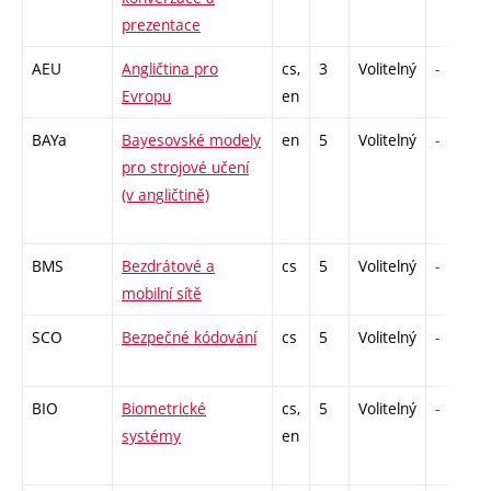
prezentace
AEU
Angličtina pro
cs,
3
Volitelný
-
Evropu
en
BAYa
Bayesovské modely
en
5
Volitelný
-
pro strojové učení
(v angličtině)
BMS
Bezdrátové a
cs
5
Volitelný
-
mobilní sítě
SCO
Bezpečné kódování
cs
5
Volitelný
-
BIO
Biometrické
cs,
5
Volitelný
-
systémy
en