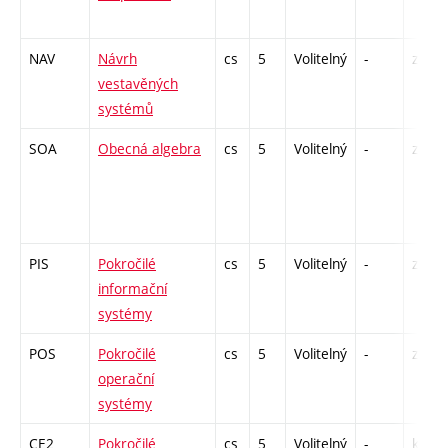
NAV
Návrh
cs
5
Volitelný
-
zk
vestavěných
systémů
SOA
Obecná algebra
cs
5
Volitelný
-
zá,zk
PIS
Pokročilé
cs
5
Volitelný
-
zá,zk
informační
systémy
POS
Pokročilé
cs
5
Volitelný
-
zk
operační
systémy
CE2
Pokročilé
cs
5
Volitelný
-
kl