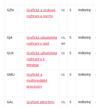
GZN
Grafická a zvuková
cs
5
Volitelný
-
rozhraní a normy
GJA
Grafická uživatelská
cs,
5
Volitelný
-
rozhraní v Javě
en
GUX
Grafická uživatelská
cs
5
Volitelný
-
rozhraní v X
Window
GMU
Grafické a
cs
5
Volitelný
-
multimediální
procesory
GAL
Grafové algoritmy
cs,
5
Volitelný
-