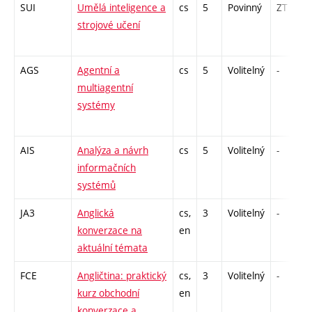
SUI
Umělá inteligence a
cs
5
Povinný
ZT
strojové učení
AGS
Agentní a
cs
5
Volitelný
-
multiagentní
systémy
AIS
Analýza a návrh
cs
5
Volitelný
-
informačních
systémů
JA3
Anglická
cs,
3
Volitelný
-
konverzace na
en
aktuální témata
FCE
Angličtina: praktický
cs,
3
Volitelný
-
kurz obchodní
en
konverzace a