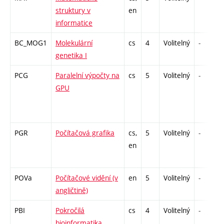
struktury v
en
informatice
BC_MOG1
Molekulární
cs
4
Volitelný
-
genetika I
PCG
Paralelní výpočty na
cs
5
Volitelný
-
GPU
PGR
Počítačová grafika
cs,
5
Volitelný
-
en
POVa
Počítačové vidění (v
en
5
Volitelný
-
angličtině)
PBI
Pokročilá
cs
4
Volitelný
-
bioinformatika