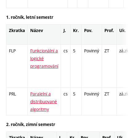
1. ročník, letní semestr
Zkratka
Název
J.
Kr.
Pov.
Prof.
Uk.
H
r
FLP
Funkcionální a
cs
5
Povinný
ZT
zá,zk
P 
logické
S 
programování
Cp
/ 
1
PRL
Paralelní a
cs
5
Povinný
ZT
zá,zk
P 
distribuované
PR
algoritmy
2. ročník, zimní semestr
Zkratka
Název
J.
Kr.
Pov.
Prof.
Uk.
Hod