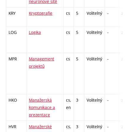
neuronové sítě
KRY
Kryptografie
cs
5
Volitelný
-
zá,zk
LOG
Logika
cs
5
Volitelný
-
zá,zk
MPR
Management
cs
5
Volitelný
-
zá,zk
projektů
HKO
Manažerská
cs,
3
Volitelný
-
zá
komunikace a
en
prezentace
HVR
Manažerské
cs,
3
Volitelný
-
zá