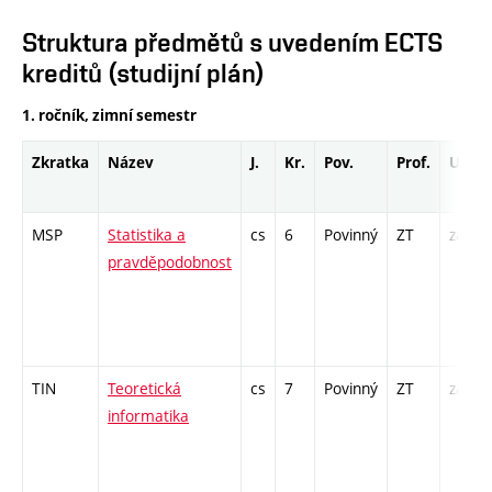
Struktura předmětů s uvedením ECTS
kreditů (studijní plán)
1. ročník, zimní semestr
Zkratka
Název
J.
Kr.
Pov.
Prof.
Uk.
MSP
Statistika a
cs
6
Povinný
ZT
zá,zk
pravděpodobnost
TIN
Teoretická
cs
7
Povinný
ZT
zá,zk
informatika