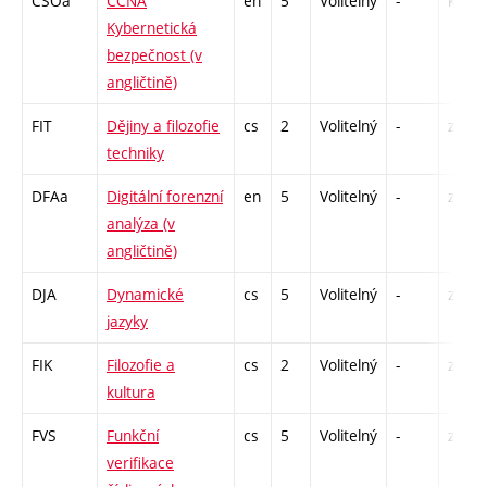
CSOa
CCNA
en
5
Volitelný
-
kl
Kybernetická
bezpečnost (v
angličtině)
FIT
Dějiny a filozofie
cs
2
Volitelný
-
zá
techniky
DFAa
Digitální forenzní
en
5
Volitelný
-
zk
analýza (v
angličtině)
DJA
Dynamické
cs
5
Volitelný
-
zk
jazyky
FIK
Filozofie a
cs
2
Volitelný
-
zá
kultura
FVS
Funkční
cs
5
Volitelný
-
zk
verifikace