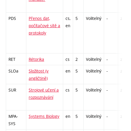
PDS
Přenos dat,
cs,
5
Volitelný
-
zk
počítačové sítě a
en
protokoly
RET
Rétorika
cs
2
Volitelný
-
zá
SLOa
Složitost (v
en
5
Volitelný
-
zk
angličtině)
SUR
Strojové učení a
cs
5
Volitelný
-
zk
rozpoznávání
MPA-
Systems Biology
en
5
Volitelný
-
zá,zk
SYS