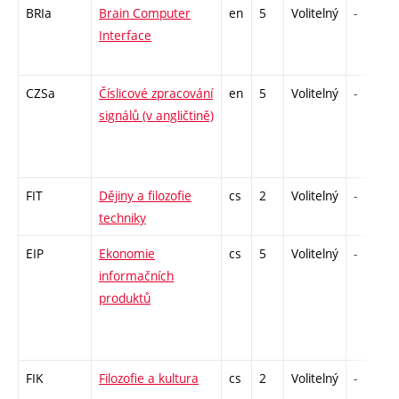
BRIa
Brain Computer
en
5
Volitelný
-
Interface
CZSa
Číslicové zpracování
en
5
Volitelný
-
signálů (v angličtině)
FIT
Dějiny a filozofie
cs
2
Volitelný
-
techniky
EIP
Ekonomie
cs
5
Volitelný
-
informačních
produktů
FIK
Filozofie a kultura
cs
2
Volitelný
-