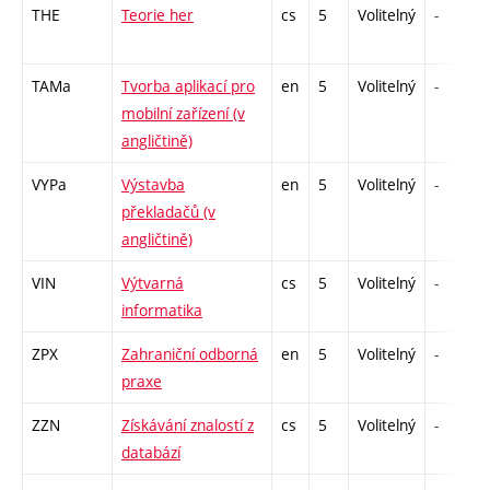
THE
Teorie her
cs
5
Volitelný
-
TAMa
Tvorba aplikací pro
en
5
Volitelný
-
mobilní zařízení (v
angličtině)
VYPa
Výstavba
en
5
Volitelný
-
překladačů (v
angličtině)
VIN
Výtvarná
cs
5
Volitelný
-
informatika
ZPX
Zahraniční odborná
en
5
Volitelný
-
praxe
ZZN
Získávání znalostí z
cs
5
Volitelný
-
databází