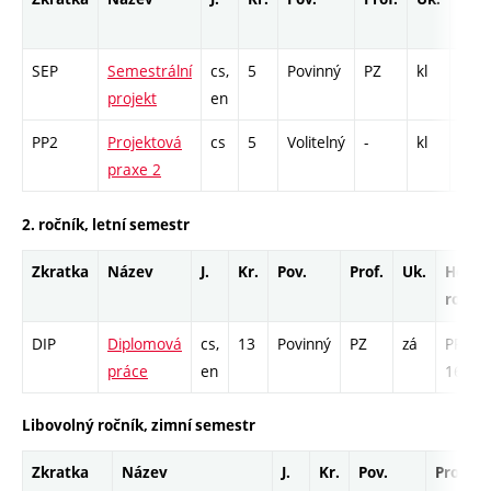
roz
SEP
Semestrální
cs,
5
Povinný
PZ
kl
PR -
projekt
en
PP2
Projektová
cs
5
Volitelný
-
kl
PR -
praxe 2
2. ročník, letní semestr
Zkratka
Název
J.
Kr.
Pov.
Prof.
Uk.
Hod.
rozsa
DIP
Diplomová
cs,
13
Povinný
PZ
zá
PR -
práce
en
169
Libovolný ročník, zimní semestr
Zkratka
Název
J.
Kr.
Pov.
Prof.