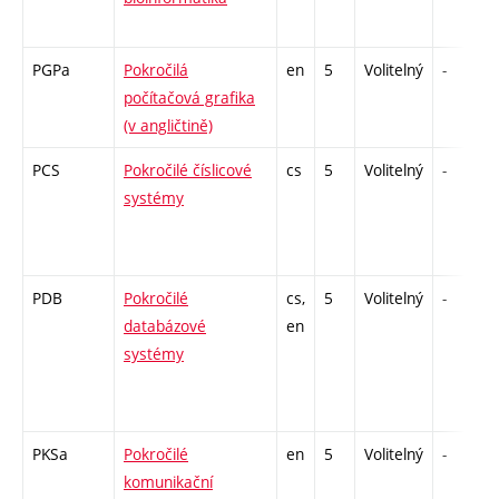
PGPa
Pokročilá
en
5
Volitelný
-
počítačová grafika
(v angličtině)
PCS
Pokročilé číslicové
cs
5
Volitelný
-
systémy
PDB
Pokročilé
cs,
5
Volitelný
-
databázové
en
systémy
PKSa
Pokročilé
en
5
Volitelný
-
komunikační