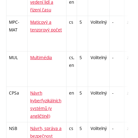
vedení lidí a
en
řízení času
MPC-
Maticový a
cs
5
Volitelný
-
zá,zk
MAT
tenzorový počet
MUL
Multimédia
cs,
5
Volitelný
-
zk
en
CPSa
Návrh
en
5
Volitelný
-
zá,zk
kyberfyzikálních
systémů (v
angličtině)
NSB
Návrh, správa a
cs
5
Volitelný
-
zá,zk
bezpečnost