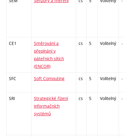
SEM
Senzory a měření
cs
5
Volitelný
-
CE1
Směrování a
cs
5
Volitelný
-
přepínání v
páteřních sítích
(ENCOR)
SFC
Soft Computing
cs
5
Volitelný
-
SRI
Strategické řízení
cs
5
Volitelný
-
informačních
systémů