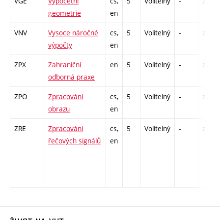
VGE
Výpočetní
cs,
5
Volitelný
-
zk
geometrie
en
VNV
Vysoce náročné
cs,
5
Volitelný
-
zk
výpočty
en
ZPX
Zahraniční
en
5
Volitelný
-
zá
odborná praxe
ZPO
Zpracování
cs,
5
Volitelný
-
zk
obrazu
en
ZRE
Zpracování
cs,
5
Volitelný
-
zk
řečových signálů
en