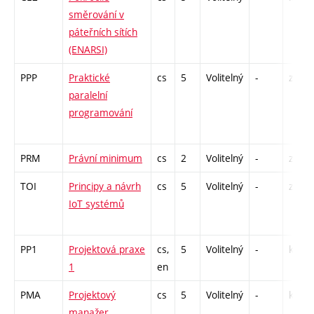
směrování v
páteřních sítích
(ENARSI)
PPP
Praktické
cs
5
Volitelný
-
zá,zk
paralelní
programování
PRM
Právní minimum
cs
2
Volitelný
-
zá
TOI
Principy a návrh
cs
5
Volitelný
-
zá,zk
IoT systémů
PP1
Projektová praxe
cs,
5
Volitelný
-
kl
1
en
PMA
Projektový
cs
5
Volitelný
-
kl
manažer