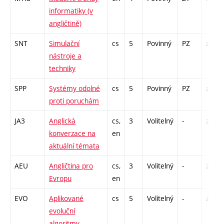
informatiky (v
angličtině)
SNT
Simulační
cs
5
Povinný
PZ
zá,zk
nástroje a
techniky
SPP
Systémy odolné
cs
5
Povinný
PZ
zá,zk
proti poruchám
JA3
Anglická
cs,
3
Volitelný
-
zá,zk
konverzace na
en
aktuální témata
AEU
Angličtina pro
cs,
3
Volitelný
-
zá,zk
Evropu
en
EVO
Aplikované
cs
5
Volitelný
-
zk
evoluční
algoritmy