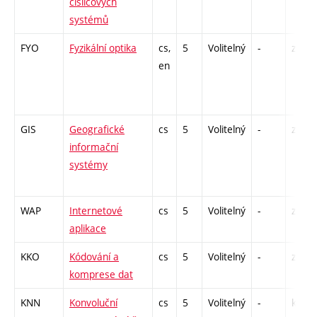
číslicových
systémů
FYO
Fyzikální optika
cs,
5
Volitelný
-
zk
en
GIS
Geografické
cs
5
Volitelný
-
zá,zk
informační
systémy
WAP
Internetové
cs
5
Volitelný
-
zá,zk
aplikace
KKO
Kódování a
cs
5
Volitelný
-
zá,zk
komprese dat
KNN
Konvoluční
cs
5
Volitelný
-
kl