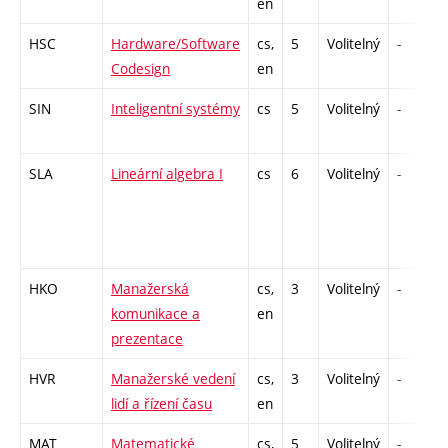
en
HSC
Hardware/Software
cs,
5
Volitelný
-
Codesign
en
SIN
Inteligentní systémy
cs
5
Volitelný
-
SLA
Lineární algebra I
cs
6
Volitelný
-
HKO
Manažerská
cs,
3
Volitelný
-
komunikace a
en
prezentace
HVR
Manažerské vedení
cs,
3
Volitelný
-
lidí a řízení času
en
MAT
Matematické
cs,
5
Volitelný
-