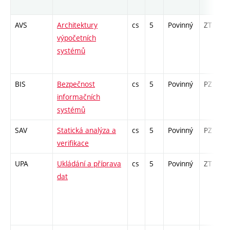
AVS
Architektury
cs
5
Povinný
ZT
výpočetních
systémů
BIS
Bezpečnost
cs
5
Povinný
PZ
informačních
systémů
SAV
Statická analýza a
cs
5
Povinný
PZ
verifikace
UPA
Ukládání a příprava
cs
5
Povinný
ZT
dat