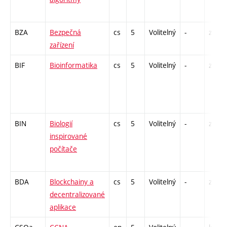
BZA
Bezpečná
cs
5
Volitelný
-
zk
zařízení
BIF
Bioinformatika
cs
5
Volitelný
-
zk
BIN
Biologií
cs
5
Volitelný
-
zk
inspirované
počítače
BDA
Blockchainy a
cs
5
Volitelný
-
zá,zk
decentralizované
aplikace