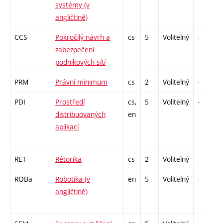
systémy (v
angličtině)
CCS
Pokročilý návrh a
cs
5
Volitelný
-
zabezpečení
podnikových sítí
PRM
Právní minimum
cs
2
Volitelný
-
PDI
Prostředí
cs,
5
Volitelný
-
distribuovaných
en
aplikací
RET
Rétorika
cs
2
Volitelný
-
ROBa
Robotika (v
en
5
Volitelný
-
angličtině)