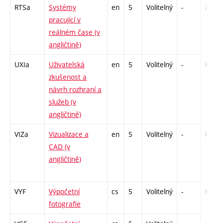
RTSa
Systémy
en
5
Volitelný
-
zk
pracující v
reálném čase (v
angličtině)
UXIa
Uživatelská
en
5
Volitelný
-
kl
zkušenost a
návrh rozhraní a
služeb (v
angličtině)
VIZa
Vizualizace a
en
5
Volitelný
-
kl
CAD (v
angličtině)
VYF
Výpočetní
cs
5
Volitelný
-
kl
fotografie