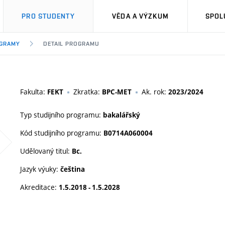
PRO STUDENTY
VĚDA A VÝZKUM
SPOL
OGRAMY
DETAIL PROGRAMU
Fakulta:
Zkratka:
Ak. rok:
FEKT
BPC-MET
2023/2024
Typ studijního programu:
bakalářský
Kód studijního programu:
B0714A060004
Udělovaný titul:
Bc.
Jazyk výuky:
čeština
Akreditace:
1.5.2018 - 1.5.2028