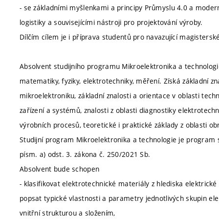
- se základními myšlenkami a principy Průmyslu 4.0 a modern
logistiky a souvisejícími nástroji pro projektování výroby.
Dílčím cílem je i příprava studentů pro navazující magistersk
Absolvent studijního programu Mikroelektronika a technologie
matematiky, fyziky, elektrotechniky, měření. Získá základní z
mikroelektroniku, základní znalosti a orientace v oblasti te
zařízení a systémů, znalosti z oblasti diagnostiky elektrotech
výrobních procesů, teoretické i praktické základy z oblasti ob
Studijní program Mikroelektronika a technologie je program 
písm. a) odst. 3. zákona č. 250/2021 Sb.
Absolvent bude schopen
- klasifikovat elektrotechnické materiály z hlediska elektrick
popsat typické vlastnosti a parametry jednotlivých skupin ele
vnitřní strukturou a složením,