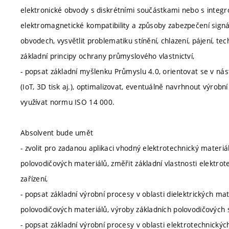
elektronické obvody s diskrétními součástkami nebo s inte
elektromagnetické kompatibility a způsoby zabezpečení signál
obvodech, vysvětlit problematiku stínění, chlazení, pájení, te
základní principy ochrany průmyslového vlastnictví,
- popsat základní myšlenku Průmyslu 4.0, orientovat se v nást
(IoT, 3D tisk aj.), optimalizovat, eventuálně navrhnout výrobn
využívat normu ISO 14 000.
Absolvent bude umět
- zvolit pro zadanou aplikaci vhodný elektrotechnický materiál 
polovodičových materiálů, změřit základní vlastnosti elektro
zařízení,
- popsat základní výrobní procesy v oblasti dielektrických ma
polovodičových materiálů, výroby základních polovodičových s
- popsat základní výrobní procesy v oblasti elektrotechnických