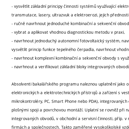
- vysvětlit základní principy činnosti systémů využívající ele
transmutace, lasery, ultrazvuk a elektroerozi, jejich přednos
- ručně navrhnout jednoduché kombinační a sekvenční obvod
- vybrat a aplikovat vhodnou diagnostickou metodu v praxi,
- navrhnout jednoduchý autonomní fotovoltaický systém, nav
vysvětlit princip funkce tepelného čerpadla, navrhnout vhod
- navrhnout komplexní kombinační a sekvenční obvody s využ
- navrhnout a verifikovat základní bloky integrovaných obvod
Absolventi bakalářského programu naleznou uplatnění jako o
elektronických a elektrotechnických přístrojů a zařízení s ve
mikrokontroléry, PC, Smart Phone nebo PDA), integrovaných
plošnými spoji a povrchovou montáží. Uplatní se rovněž při 
integrovaných obvodů, v obchodní a servisní činnosti, příp. v
firmách a společnostech. Takto zaměřené vysokoškolské vzdě