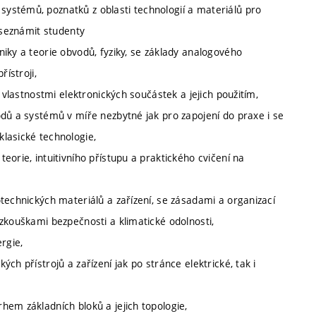
ystémů, poznatků z oblasti technologií a materiálů pro
 seznámit studenty
iky a teorie obvodů, fyziky, se základy analogového
řístroji,
 vlastnostmi elektronických součástek a jejich použitím,
odů a systémů v míře nezbytné jak pro zapojení do praxe i se
lasické technologie,
orie, intuitivního přístupu a praktického cvičení na
technických materiálů a zařízení, se zásadami a organizací
zkouškami bezpečnosti a klimatické odolnosti,
rgie,
ch přístrojů a zařízení jak po stránce elektrické, tak i
hem základních bloků a jejich topologie,