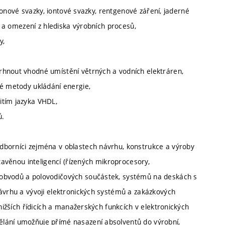
ktronové svazky, iontové svazky, rentgenové záření, jaderné
ti a omezení z hlediska výrobních procesů,
y,
rhnout vhodné umístění větrných a vodních elektráren,
né metody ukládání energie,
itím jazyka VHDL,
ů.
dborníci zejména v oblastech návrhu, konstrukce a výroby
stavěnou inteligencí (řízených mikroprocesory,
 obvodů a polovodičových součástek, systémů na deskách s
návrhu a vývoji elektronických systémů a zakázkových
 nižších řídicích a manažerských funkcích v elektronických
lání umožňuje přímé nasazení absolventů do výrobní,