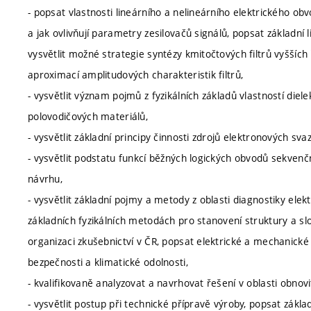
- popsat vlastnosti lineárního a nelineárního elektrického obv
a jak ovlivňují parametry zesilovačů signálů, popsat základní 
vysvětlit možné strategie syntézy kmitočtových filtrů vyšších
aproximací amplitudových charakteristik filtrů,
- vysvětlit význam pojmů z fyzikálních základů vlastností die
polovodičových materiálů,
- vysvětlit základní principy činnosti zdrojů elektronových sv
- vysvětlit podstatu funkcí běžných logických obvodů sekvenč
návrhu,
- vysvětlit základní pojmy a metody z oblasti diagnostiky elek
základních fyzikálních metodách pro stanovení struktury a sl
organizaci zkušebnictví v ČR, popsat elektrické a mechanické 
bezpečnosti a klimatické odolnosti,
- kvalifikovaně analyzovat a navrhovat řešení v oblasti obnovi
- vysvětlit postup při technické přípravě výroby, popsat zákla