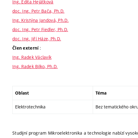
Ing. Edita Hejátková
doc. Ing. Petr Bača, Ph.D.
Ing. Kristýna Jandová, Ph.D.
doc. Ing. Petr Fiedler, Ph.D.
doc. Ing. Jiří Háze, Ph.D.
:
Člen externí
Ing. Radek Václavík
Ing. Radek Bilko, Ph.D.
Oblast
Téma
Elektrotechnika
Bez tematického okr
Studijní program Mikroelektronika a technologie nabízí vysok