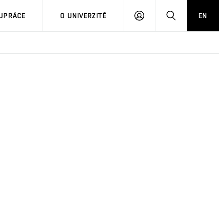
PŘIHLÁSIT
HLEDAT
UPRÁCE
O UNIVERZITĚ
EN
SE