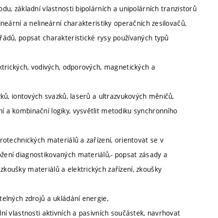
odu, základní vlastnosti bipolárních a unipolárních tranzistorů
lineární a nelineární charakteristiky operačních zesilovačů,
 řádů, popsat charakteristické rysy používaných typů
lektrických, vodivých, odporových, magnetických a
azků, iontových svazků, laserů a ultrazvukových měničů,
ní a kombinační logiky, vysvětlit metodiku synchronního
trotechnických materiálů a zařízení, orientovat se v
ožení diagnostikovaných materiálů,- popsat zásady a
zkoušky materiálů a elektrických zařízení, zkoušky
telných zdrojů a ukládání energie,
dní vlastnosti aktivních a pasivních součástek, navrhovat