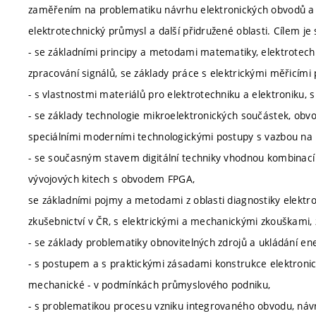
zaměřením na problematiku návrhu elektronických obvodů a s
elektrotechnický průmysl a další přidružené oblasti. Cílem je
- se základními principy a metodami matematiky, elektrotechn
zpracování signálů, se základy práce s elektrickými měřicími p
- s vlastnostmi materiálů pro elektrotechniku a elektroniku, s
- se základy technologie mikroelektronických součástek, obv
speciálními moderními technologickými postupy s vazbou na k
- se současným stavem digitální techniky vhodnou kombinací te
vývojových kitech s obvodem FPGA,
se základními pojmy a metodami z oblasti diagnostiky elektro
zkušebnictví v ČR, s elektrickými a mechanickými zkouškami, 
- se základy problematiky obnovitelných zdrojů a ukládání ene
- s postupem a s praktickými zásadami konstrukce elektronický
mechanické - v podmínkách průmyslového podniku,
- s problematikou procesu vzniku integrovaného obvodu, návr