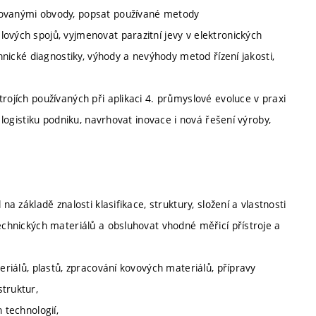
grovanými obvody, popsat používané metody
ových spojů, vyjmenovat parazitní jevy v elektronických
chnické diagnostiky, výhody a nevýhody metod řízení jakosti,
rojích používaných při aplikaci 4. průmyslové evoluce v praxi
í logistiku podniku, navrhovat inovace i nová řešení výroby,
na základě znalosti klasifikace, struktury, složení a vlastnosti
technických materiálů a obsluhovat vhodné měřicí přístroje a
teriálů, plastů, zpracování kovových materiálů, přípravy
truktur,
 technologií,