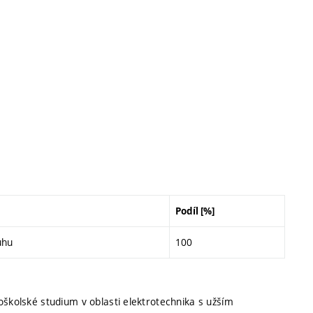
Podíl [%]
uhu
100
oškolské studium v oblasti elektrotechnika s užším