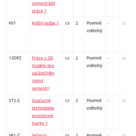
semestrální
práce 1
KV1
Knižní vazba 1
cs
2
Povinně
-
zá
volitelný
13DPZ
Práce s 3D
cs
2
Povinně
-
zá
modely pro
volitelný
začátečníky
(zimní
semestr)
ST2-Z
Současné
cs
2
Povinně
-
zá
technologie
volitelný
prostorové
tvorby 1
VK1-Z
Večerní
cs
2
Povinně
-
zá