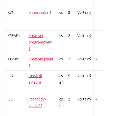
KV1
Knižní vazba 1
cs
2
Volitelný
-
zá
KREAP1
Kreativní
cs
2
Volitelný
-
zá
programování
1
1TVuP1
Kreativní psaní
cs
2
Volitelný
-
zá
1
ILG
Lineární
cs,
5
Volitelný
-
zá,zk
algebra
en
ISC
Počítačový
cs,
2
Volitelný
-
zá
seminář
en