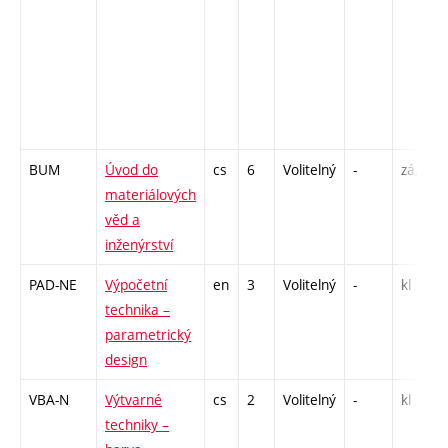
BUM
Úvod do
cs
6
Volitelný
-
zá,zk
materiálových
věd a
inženýrství
PAD-NE
Výpočetní
en
3
Volitelný
-
kl
technika –
parametrický
design
VBA-N
Výtvarné
cs
2
Volitelný
-
kl
techniky –