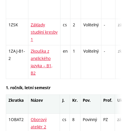
1ZSK
Základy
cs
2
Volitelný
-
zá
studijní kresby
1
1ZAJ-B1-
Zkouška z
en
1
Volitelný
-
zk
2
anglického
jazyka – B1,
B2
1. ročník, letní semestr
Zkratka
Název
J.
Kr.
Pov.
Prof.
Uk.
1OBAT2
Oborový
cs
8
Povinný
PZ
zá
ateliér 2