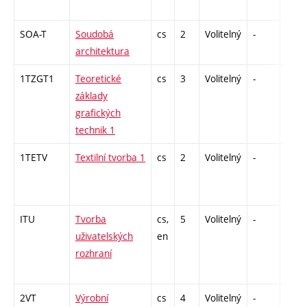
SOA-T
Soudobá
cs
2
Volitelný
-
zá
architektura
1TZGT1
Teoretické
cs
3
Volitelný
-
zk
základy
grafických
technik 1
1TETV
Textilní tvorba 1
cs
2
Volitelný
-
zá
ITU
Tvorba
cs,
5
Volitelný
-
kl
uživatelských
en
rozhraní
2VT
Výrobní
cs
4
Volitelný
-
zá,zk