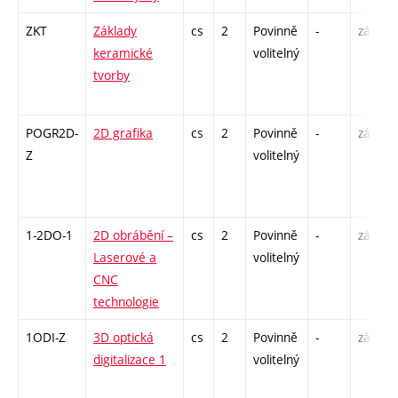
ZKT
Základy
cs
2
Povinně
-
zá
keramické
volitelný
tvorby
POGR2D-
2D grafika
cs
2
Povinně
-
zá
Z
volitelný
1-2DO-1
2D obrábění –
cs
2
Povinně
-
zá
Laserové a
volitelný
CNC
technologie
1ODI-Z
3D optická
cs
2
Povinně
-
zá
digitalizace 1
volitelný