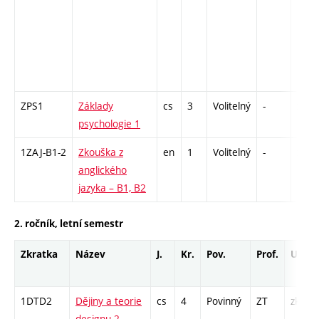
ZPS1
Základy
cs
3
Volitelný
-
zk
psychologie 1
1ZAJ-B1-2
Zkouška z
en
1
Volitelný
-
zk
anglického
jazyka – B1, B2
2. ročník, letní semestr
Zkratka
Název
J.
Kr.
Pov.
Prof.
Uk.
1DTD2
Dějiny a teorie
cs
4
Povinný
ZT
zk
designu 2