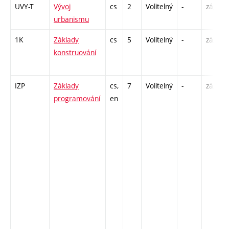
UVY-T
Vývoj
cs
2
Volitelný
-
zá,zk
urbanismu
1K
Základy
cs
5
Volitelný
-
zá,zk
konstruování
IZP
Základy
cs,
7
Volitelný
-
zá,zk
programování
en