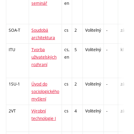
seminář
en
SOA-T
Soudobá
cs
2
Volitelný
-
zá
architektura
ITU
Tvorba
cs,
5
Volitelný
-
kl
uživatelských
en
rozhraní
1SU-1
Úvod do
cs
2
Volitelný
-
zá
sociologického
myšlení
2VT
Výrobní
cs
4
Volitelný
-
zá,zk
technologie I