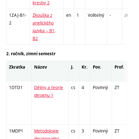
kresby 2
1ZAJ-B1-
Zkouška z
en
1
Volitelný
-
zk
2
anglického
jazyka – B1,
B2
2. ročník, zimní semestr
Zkratka
Název
J.
Kr.
Pov.
Prof.
Uk.
1DTD1
Dějiny a teorie
cs
4
Povinný
ZT
zk
designu 1
1MDP1
Metodologie
cs
3
Povinný
ZT
zk
designového