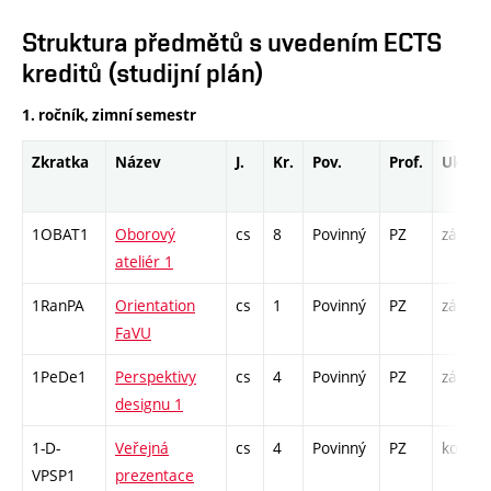
Struktura předmětů s uvedením ECTS
kreditů (studijní plán)
1. ročník, zimní semestr
Zkratka
Název
J.
Kr.
Pov.
Prof.
Uk.
1OBAT1
Oborový
cs
8
Povinný
PZ
zá
ateliér 1
1RanPA
Orientation
cs
1
Povinný
PZ
zá
FaVU
1PeDe1
Perspektivy
cs
4
Povinný
PZ
zá
designu 1
1-D-
Veřejná
cs
4
Povinný
PZ
kol
VPSP1
prezentace