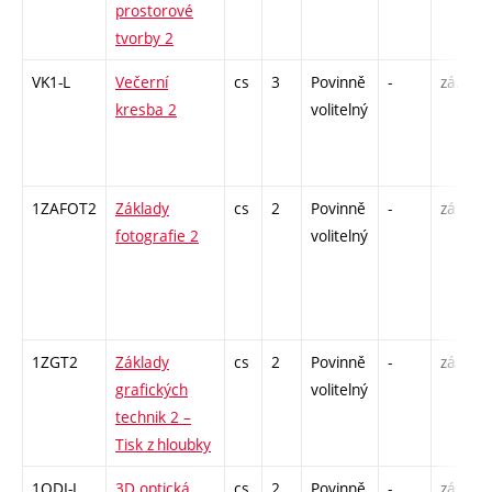
prostorové
tvorby 2
VK1-L
Večerní
cs
3
Povinně
-
zá,zk
kresba 2
volitelný
1ZAFOT2
Základy
cs
2
Povinně
-
zá
fotografie 2
volitelný
1ZGT2
Základy
cs
2
Povinně
-
zá
grafických
volitelný
technik 2 –
Tisk z hloubky
1ODI-L
3D optická
cs
2
Povinně
-
zá