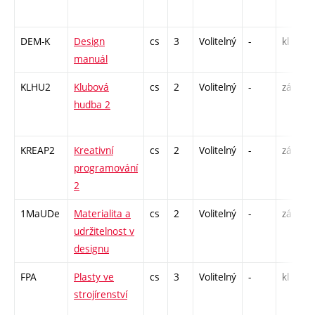
DEM-K
Design
cs
3
Volitelný
-
kl
manuál
KLHU2
Klubová
cs
2
Volitelný
-
zá
hudba 2
KREAP2
Kreativní
cs
2
Volitelný
-
zá
programování
2
1MaUDe
Materialita a
cs
2
Volitelný
-
zá
udržitelnost v
designu
FPA
Plasty ve
cs
3
Volitelný
-
kl
strojírenství