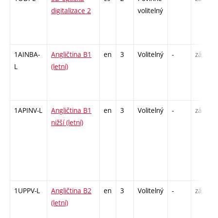
digitalizace 2
volitelný
1AINBA-
Angličtina B1
en
3
Volitelný
-
zá,zk
L
(letní)
1APINV-L
Angličtina B1
en
3
Volitelný
-
zá
nižší (letní)
1UPPV-L
Angličtina B2
en
3
Volitelný
-
zá,zk
(letní)