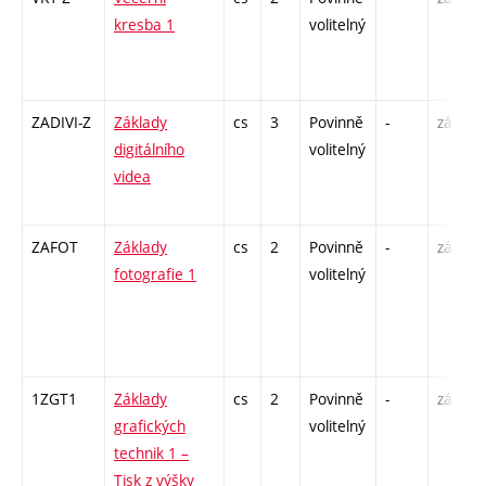
kresba 1
volitelný
ZADIVI-Z
Základy
cs
3
Povinně
-
zá
digitálního
volitelný
videa
ZAFOT
Základy
cs
2
Povinně
-
zá
fotografie 1
volitelný
1ZGT1
Základy
cs
2
Povinně
-
zá
grafických
volitelný
technik 1 –
Tisk z výšky