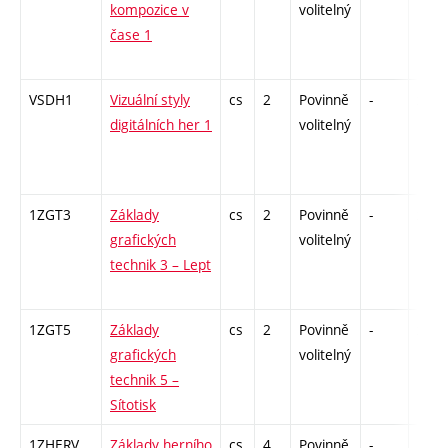
kompozice v
volitelný
čase 1
VSDH1
Vizuální styly
cs
2
Povinně
-
zá
digitálních her 1
volitelný
1ZGT3
Základy
cs
2
Povinně
-
zá
grafických
volitelný
technik 3 – Lept
1ZGT5
Základy
cs
2
Povinně
-
zá
grafických
volitelný
technik 5 –
Sítotisk
1ZHERV
Základy herního
cs
4
Povinně
-
kl