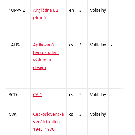
1UPPV-Z
Angličtina B2
en
3
Volitelný
-
zá,zk
(zimní)
1AHS-L
Aplikovaná
cs
3
Volitelný
-
zk
herní studia –
výzkum a
design
3CD
CAD
cs
2
Volitelný
-
zá
CVK
Československá
cs
3
Volitelný
-
zk
vizuální kultura
1945–1970