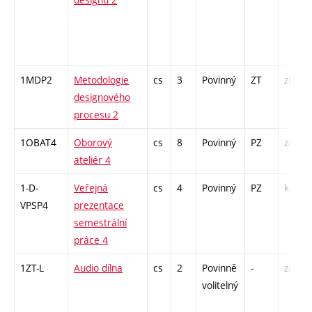
1MDP2
Metodologie
cs
3
Povinný
ZT
zk
designového
procesu 2
1OBAT4
Oborový
cs
8
Povinný
PZ
zá
ateliér 4
1-D-
Veřejná
cs
4
Povinný
PZ
kol
VPSP4
prezentace
semestrální
práce 4
1ZT-L
Audio dílna
cs
2
Povinně
-
zá
volitelný