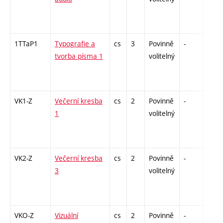
1TTaP1
Typografie a
cs
3
Povinně
-
zá
tvorba písma 1
volitelný
VK1-Z
Večerní kresba
cs
2
Povinně
-
zá
1
volitelný
VK2-Z
Večerní kresba
cs
2
Povinně
-
zá
3
volitelný
VKO-Z
Vizuální
cs
2
Povinně
-
zá