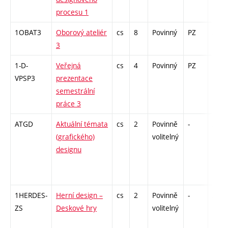
procesu 1
1OBAT3
Oborový ateliér
cs
8
Povinný
PZ
zá
3
1-D-
Veřejná
cs
4
Povinný
PZ
kol
VPSP3
prezentace
semestrální
práce 3
ATGD
Aktuální témata
cs
2
Povinně
-
zá
(grafického)
volitelný
designu
1HERDES-
Herní design –
cs
2
Povinně
-
zá
ZS
Deskové hry
volitelný