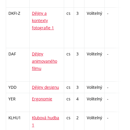
DKFI-Z
Dějiny a
cs
3
Volitelný
-
zk
kontexty
fotografie 1
DAF
Dějiny
cs
3
Volitelný
-
zk
animovaného
filmu
YDD
Dějiny designu
cs
3
Volitelný
-
zk
YER
Ergonomie
cs
4
Volitelný
-
zá,zk
KLHU1
Klubová hudba
cs
2
Volitelný
-
zá
1