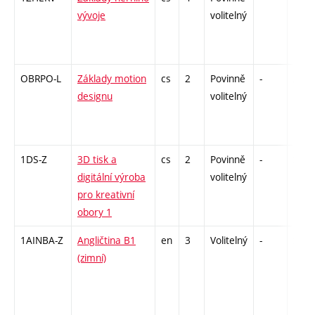
vývoje
volitelný
OBRPO-L
Základy motion
cs
2
Povinně
-
zá
designu
volitelný
1DS-Z
3D tisk a
cs
2
Povinně
-
zá
digitální výroba
volitelný
pro kreativní
obory 1
1AINBA-Z
Angličtina B1
en
3
Volitelný
-
zá,zk
(zimní)