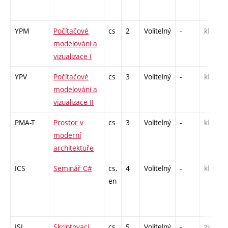
YPM
Počítačové
cs
2
Volitelný
-
kl
modelování a
vizualizace I
YPV
Počítačové
cs
3
Volitelný
-
kl
modelování a
vizualizace II
PMA-T
Prostor v
cs
3
Volitelný
-
kl
moderní
architektuře
ICS
Seminář C#
cs,
4
Volitelný
-
kl
en
ISJ
Skriptovací
cs,
5
Volitelný
-
zk