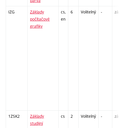
barva
IZG
Základy
cs,
6
Volitelný
-
zá,zk
počítačové
en
grafiky
1ZSK2
Základy
cs
2
Volitelný
-
zá
studijní