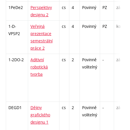
1PeDe2
Perspektivy
cs
4
Povinný
PZ
zá
designu 2
1-D-
Veřejná
cs
4
Povinný
PZ
kol
VPSP2
prezentace
semestrální
práce 2
1-2DO-2
Aditivní
cs
2
Povinně
-
zá
robotická
volitelný
tvorba
DEGD1
Dějiny
cs
2
Povinně
-
zá
grafického
volitelný
designu 1