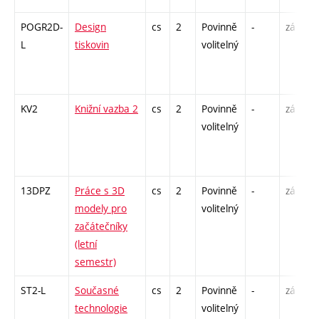
POGR2D-
Design
cs
2
Povinně
-
zá
L
tiskovin
volitelný
KV2
Knižní vazba 2
cs
2
Povinně
-
zá
volitelný
13DPZ
Práce s 3D
cs
2
Povinně
-
zá
modely pro
volitelný
začátečníky
(letní
semestr)
ST2-L
Současné
cs
2
Povinně
-
zá
technologie
volitelný