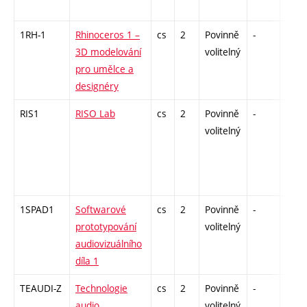
1RH-1
Rhinoceros 1 –
cs
2
Povinně
-
zá
3D modelování
volitelný
pro umělce a
designéry
RIS1
RISO Lab
cs
2
Povinně
-
zá
volitelný
1SPAD1
Softwarové
cs
2
Povinně
-
zá
prototypování
volitelný
audiovizuálního
díla 1
TEAUDI-Z
Technologie
cs
2
Povinně
-
zá
audio
volitelný