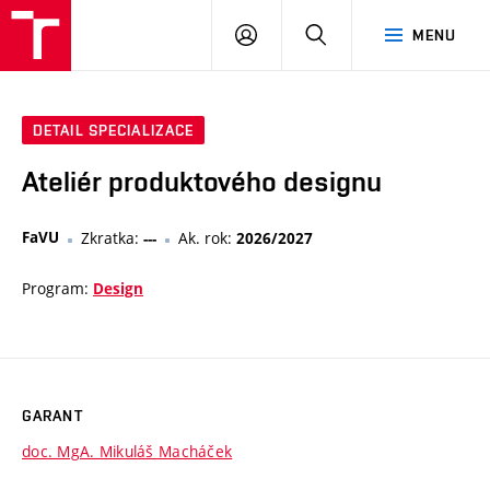
VUT
PŘIHLÁSIT
HLEDAT
MENU
SE
DETAIL SPECIALIZACE
Ateliér produktového designu
FaVU
Zkratka:
Ak. rok:
---
2026/2027
Program:
Design
GARANT
doc. MgA. Mikuláš Macháček