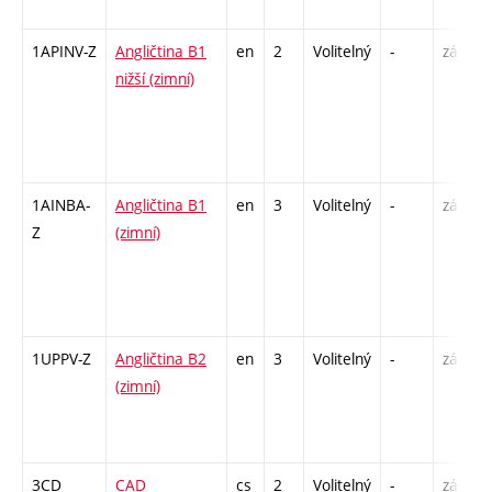
1APINV-Z
Angličtina B1
en
2
Volitelný
-
zá
nižší (zimní)
1AINBA-
Angličtina B1
en
3
Volitelný
-
zá,zk
Z
(zimní)
1UPPV-Z
Angličtina B2
en
3
Volitelný
-
zá,zk
(zimní)
3CD
CAD
cs
2
Volitelný
-
zá