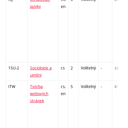
jazyky
en
1SU-2
Sociologie a
cs
2
Volitelný
-
zá
umění
ITW
Tvorba
cs,
5
Volitelný
-
kl
webových
en
stránek