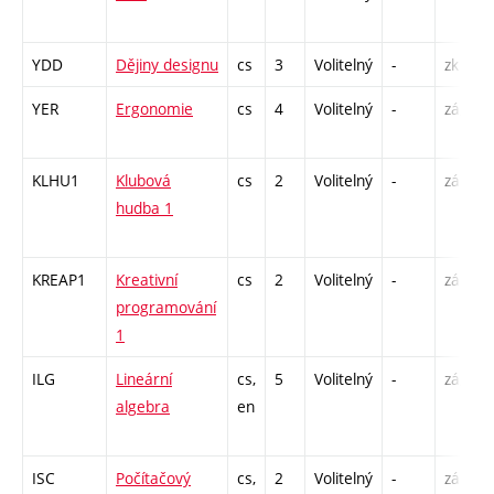
YDD
Dějiny designu
cs
3
Volitelný
-
zk
YER
Ergonomie
cs
4
Volitelný
-
zá,zk
KLHU1
Klubová
cs
2
Volitelný
-
zá
hudba 1
KREAP1
Kreativní
cs
2
Volitelný
-
zá
programování
1
ILG
Lineární
cs,
5
Volitelný
-
zá,zk
algebra
en
ISC
Počítačový
cs,
2
Volitelný
-
zá