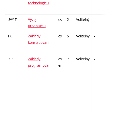
technologie I
UVY-T
Vývoj
cs
2
Volitelný
-
zá,zk
urbanismu
1K
Základy
cs
5
Volitelný
-
zá,zk
konstruování
IZP
Základy
cs,
7
Volitelný
-
zá,zk
programování
en