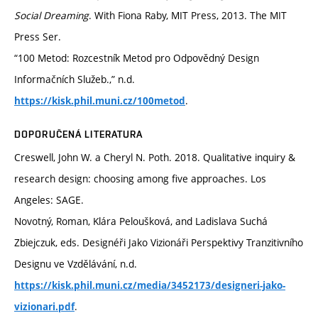
Social Dreaming
. With Fiona Raby, MIT Press, 2013. The MIT
Press Ser.
“100 Metod: Rozcestník Metod pro Odpovědný Design
Informačních Služeb.,” n.d.
.
https://kisk.phil.muni.cz/100metod
DOPORUČENÁ LITERATURA
Creswell, John W. a Cheryl N. Poth. 2018. Qualitative inquiry &
research design: choosing among five approaches. Los
Angeles: SAGE.
Novotný, Roman, Klára Peloušková, and Ladislava Suchá
Zbiejczuk, eds. Designéři Jako Vizionáři Perspektivy Tranzitivního
Designu ve Vzdělávání, n.d.
https://kisk.phil.muni.cz/media/3452173/designeri-jako-
.
vizionari.pdf