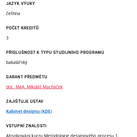
JAZYK VÝUKY
čeština
POČET KREDITŮ
3
PŘÍSLUŠNOST K TYPU STUDIJNÍHO PROGRAMU
bakalářský
GARANT PŘEDMĚTU
doc. MgA. Mikuláš Macháček
ZAJIŠŤUJE ÚSTAV
Kabinet designu (KDE)
VSTUPNÍ ZNALOSTI
Absolvování kurzu Metodologie designového procesu 1.