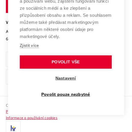
Transfer znalostí
a používání webu, zajištění fungování funkcí
technické
Podnikavá univerzita / ContriBUTe
Mezinárodní dohody
ze sociálních médií a ke zlepšení a
Open Science
v
Bezpečná univerzita
přizpůsobení obsahu a reklam. Se souhlasem
Univerzitní sítě
Brně
Projekty
můžeme také předávat marketingovým
VYSOKÉ UČENÍ TECHNICKÉ V BRNĚ
Vyznamenání
platformám některé osobní údaje pro
Projekty ze strukturálních fondů
Antonínská 548/1
www.vut.cz
marketingové účely.
Organizační struktura
602 00 Brno
vut@vutbr.cz
Specifický výzkum
Zjistit více
Úřední deska
Ochrana osobních údajů
POVOLIT VŠE
(externí
Pracovní příležitosti
Nastavení
odkaz)
Podpora a rozvoj zaměstnanců a studujících
Povolit pouze nezbytné
Rovné příležitosti
Copyright © 2026 VUT
Sociální bezpečí
Prohlášení o přístupnosti
HR Award
Informace o používání cookies
Kontakty