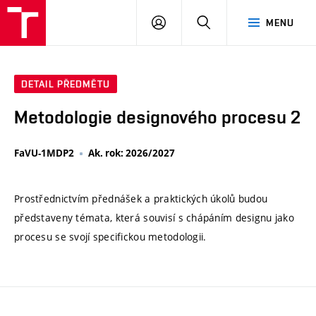
VUT
PŘIHLÁSIT
HLEDAT
MENU
SE
DETAIL PŘEDMĚTU
Metodologie designového procesu 2
FaVU-1MDP2
Ak. rok: 2026/2027
Prostřednictvím přednášek a praktických úkolů budou
představeny témata, která souvisí s chápáním designu jako
procesu se svojí specifickou metodologii.