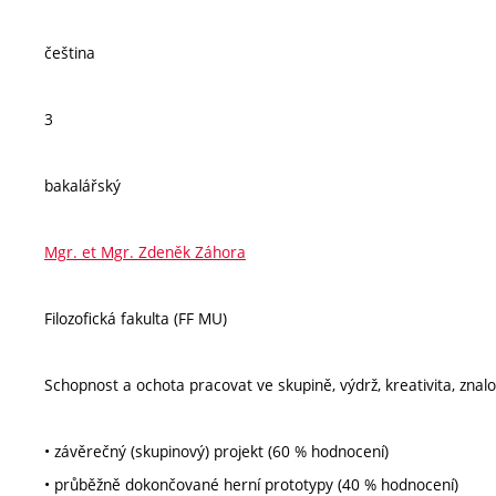
čeština
3
bakalářský
Mgr. et Mgr. Zdeněk Záhora
Filozofická fakulta (FF MU)
Schopnost a ochota pracovat ve skupině, výdrž, kreativita, znalos
• závěrečný (skupinový) projekt (60 % hodnocení)
• průběžně dokončované herní prototypy (40 % hodnocení)