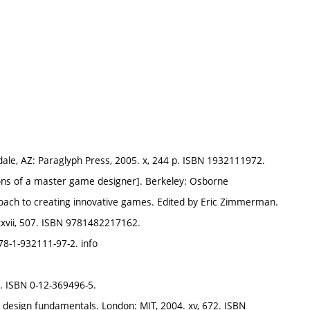
dale, AZ: Paraglyph Press, 2005. x, 244 p. ISBN 1932111972.
ons of a master game designer]. Berkeley: Osborne
oach to creating innovative games. Edited by Eric Zimmerman.
 xxvii, 507. ISBN 9781482217162.
8-1-932111-97-2. info
. ISBN 0-12-369496-5.
 design fundamentals. London: MIT, 2004. xv, 672. ISBN