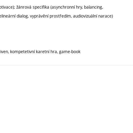
otivace); žánrová specifika (asynchronní hry, balancing,
lineární dialog, vyprávění prostředím, audiovizuální narace)
driven, kompetetivní karetní hra, game-book