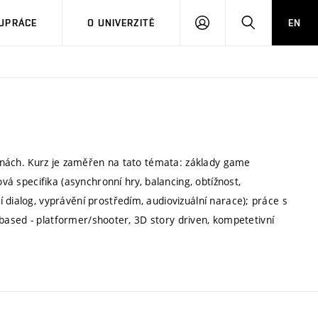
PŘIHLÁSIT
HLEDAT
UPRÁCE
O UNIVERZITĚ
EN
SE
upinách. Kurz je zaměřen na tato témata: základy game
ová specifika (asynchronní hry, balancing, obtížnost,
 dialog, vyprávění prostředím, audiovizuální narace); práce s
ll based - platformer/shooter, 3D story driven, kompetetivní