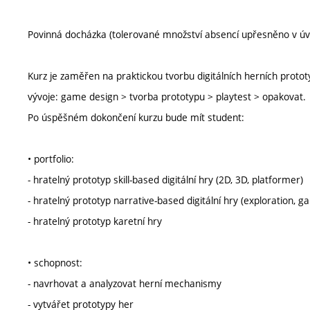
Povinná docházka (tolerované množství absencí upřesněno v ú
Kurz je zaměřen na praktickou tvorbu digitálních herních protot
vývoje: game design > tvorba prototypu > playtest > opakovat.
Po úspěšném dokončení kurzu bude mít student:
• portfolio:
- hratelný prototyp skill-based digitální hry (2D, 3D, platformer)
- hratelný prototyp narrative-based digitální hry (exploration, 
- hratelný prototyp karetní hry
• schopnost:
- navrhovat a analyzovat herní mechanismy
- vytvářet prototypy her