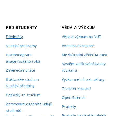
PRO STUDENTY
VĚDA A VÝZKUM
Předměty
Věda a výzkum na VUT
Studijní programy
Podpora excelence
Harmonogram
Mezinárodní vědecká rada
akademického roku
Systém zajišťování kvality
Závěrečné práce
výzkumu
Doktorské studium
Výzkumné infrastruktury
Studijní předpisy
Transfer znalostí
Poplatky za studium
Open Science
Zpracování osobních údajů
Projekty
studentů
Projekty ze strukturálních