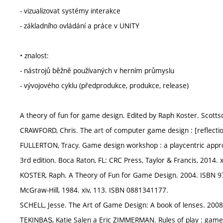
- vizualizovat systémy interakce
- základního ovládání a práce v UNITY
• znalost:
- nástrojů běžně používaných v herním průmyslu
- vývojového cyklu (předprodukce, produkce, release)
A theory of fun for game design. Edited by Raph Koster. Scotts
CRAWFORD, Chris. The art of computer game design : [reflecti
FULLERTON, Tracy. Game design workshop : a playcentric appr
3rd edition. Boca Raton, FL: CRC Press, Taylor & Francis, 2014.
KOSTER, Raph. A Theory of Fun for Game Design. 2004. ISBN 97
McGraw-Hill, 1984. xiv, 113. ISBN 0881341177.
SCHELL, Jesse. The Art of Game Design: A book of lenses. 2008
TEKINBAŞ, Katie Salen a Eric ZIMMERMAN. Rules of play : game