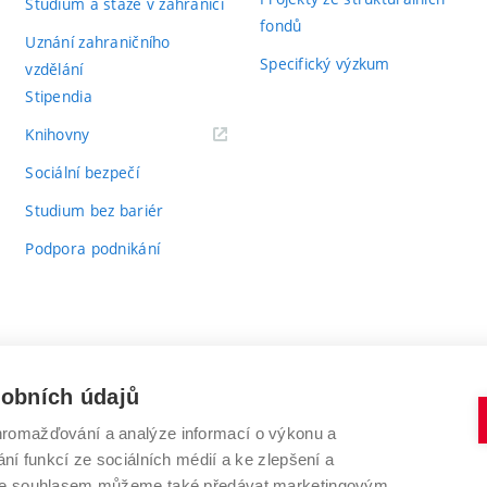
Studium a stáže v zahraničí
fondů
Uznání zahraničního
Specifický výzkum
vzdělání
Stipendia
(externí
Knihovny
odkaz)
Sociální bezpečí
Studium bez bariér
Podpora podnikání
sobních údajů
romažďování a analýze informací o výkonu a
VYSOKÉ UČENÍ TECHNICKÉ V BRNĚ
ní funkcí ze sociálních médií a ke zlepšení a
Antonínská 548/1
www.vut.cz
 Se souhlasem můžeme také předávat marketingovým