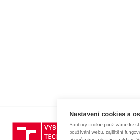
Nastavení cookies a o
Soubory cookie používáme ke sh
Vysoké
používání webu, zajištění fungová
učení
přizpůsobení obsahu a reklam.