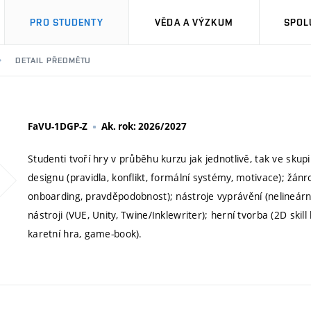
PRO STUDENTY
VĚDA A VÝZKUM
SPOL
DETAIL PŘEDMĚTU
FaVU-1DGP-Z
Ak. rok: 2026/2027
Studenti tvoří hry v průběhu kurzu jak jednotlivě, tak ve sk
designu (pravidla, konflikt, formální systémy, motivace); žánr
onboarding, pravděpodobnost); nástroje vyprávění (nelineární
nástroji (VUE, Unity, Twine/Inklewriter); herní tvorba (2D ski
karetní hra, game-book).