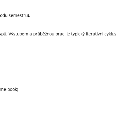
vodu semestru).
ypů. Výstupem a průběžnou prací je typický iterativní cyklus
game-book)