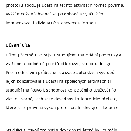
prostoru apod., je účast na těchto aktivitách rovněž povinná.
Vyšší množství absencí lze po dohodě s vyučujícími
kompenzovat individuálně stanovenou formou.
UČEBNÍ CÍLE
Cílem předmětu je zajistit studujícím materiální podmínky a
vstřícné a podnětné prostředí k rozvoji v oboru design.
Prostřednictvím průběžné realizace autorských výstupů,
jejich konzultování a účasti na společných aktivitách si
studující mají osvojit schopnost koncepčního uvažování o
vlastní tvorbě, technické dovednosti a teoretický přehled,
které je připraví na výkon profesionální designérské praxe.
Studující si osvojí znalosti a dovednosti, které by jim měly