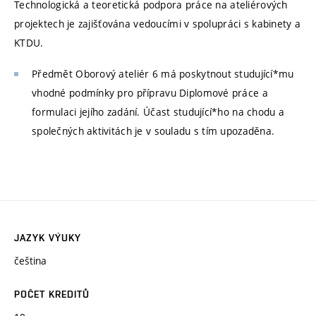
Technologická a teoretická podpora práce na ateliérových
projektech je zajišťována vedoucími v spolupráci s kabinety a
KTDU.
Předmět Oborový ateliér 6 má poskytnout studující*mu
vhodné podmínky pro přípravu Diplomové práce a
formulaci jejího zadání. Účast studující*ho na chodu a
společných aktivitách je v souladu s tím upozaděna.
JAZYK VÝUKY
čeština
POČET KREDITŮ