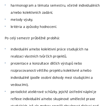
harmonogram a témata semestru, včetně individuálních
a/nebo kolektivních zadání,
metody výuky,
kritéria a způsoby hodnocení.
Po celý semestr průběžně probíhá:
individuální a/nebo kolektivní práce studujících na
realizaci vlastních tvůrčích projektů,
prezentace a konzultace dílčích výstupů nebo
rozpracovanosti většího projektu kolektivně a/nebo
individuálně (podle osobní dohody mezi studujícími a
vedoucími),
periodické ateliérové schůzky, jejichž ústřední náplní je
reflexe individuální a/nebo skupinové umělecké praxe
studujících, jež ale mohou rovněž obsahovat diskusi nad