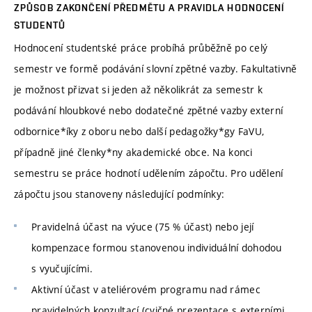
ZPŮSOB ZAKONČENÍ PŘEDMĚTU A PRAVIDLA HODNOCENÍ
STUDENTŮ
Hodnocení studentské práce probíhá průběžně po celý
semestr ve formě podávání slovní zpětné vazby. Fakultativně
je možnost přizvat si jeden až několikrát za semestr k
podávání hloubkové nebo dodatečné zpětné vazby externí
odbornice*íky z oboru nebo další pedagožky*gy FaVU,
případně jiné členky*ny akademické obce. Na konci
semestru se práce hodnotí udělením zápočtu. Pro udělení
zápočtu jsou stanoveny následující podmínky:
Pravidelná účast na výuce (75 % účast) nebo její
kompenzace formou stanovenou individuální dohodou
s vyučujícími.
Aktivní účast v ateliérovém programu nad rámec
pravidelných konzultací (cvičné prezentace s externími