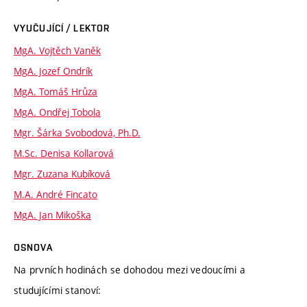
VYUČUJÍCÍ / LEKTOR
MgA. Vojtěch Vaněk
MgA. Jozef Ondrík
MgA. Tomáš Hrůza
MgA. Ondřej Tobola
Mgr. Šárka Svobodová, Ph.D.
M.Sc. Denisa Kollarová
Mgr. Zuzana Kubíková
M.A. André Fincato
MgA. Jan Mikoška
OSNOVA
Na prvních hodinách se dohodou mezi vedoucími a
studujícími stanoví: