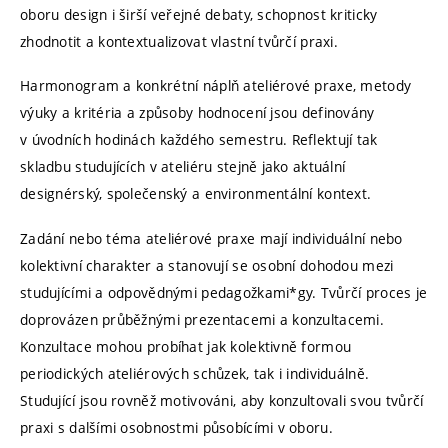
oboru design i širší veřejné debaty, schopnost kriticky
zhodnotit a kontextualizovat vlastní tvůrčí praxi.
Harmonogram a konkrétní náplň ateliérové praxe, metody
výuky a kritéria a způsoby hodnocení jsou definovány
v úvodních hodinách každého semestru. Reflektují tak
skladbu studujících v ateliéru stejně jako aktuální
designérský, společenský a environmentální kontext.
Zadání nebo téma ateliérové praxe mají individuální nebo
kolektivní charakter a stanovují se osobní dohodou mezi
studujícími a odpovědnými pedagožkami*gy. Tvůrčí proces je
doprovázen průběžnými prezentacemi a konzultacemi.
Konzultace mohou probíhat jak kolektivně formou
periodických ateliérových schůzek, tak i individuálně.
Studující jsou rovněž motivováni, aby konzultovali svou tvůrčí
praxi s dalšími osobnostmi působícími v oboru.