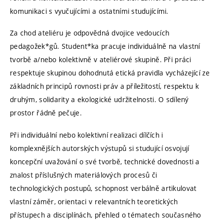
komunikaci s vyučujícími a ostatními studujícími.
Za chod ateliéru je odpovědná dvojice vedoucích
pedagožek*gů. Student*ka pracuje individuálně na vlastní
tvorbě a/nebo kolektivně v ateliérové skupině. Při práci
respektuje skupinou dohodnutá etická pravidla vycházející ze
základních principů rovnosti práv a příležitostí, respektu k
druhým, solidarity a ekologické udržitelnosti. O sdílený
prostor řádně pečuje.
Při individuální nebo kolektivní realizaci dílčích i
komplexnějších autorských výstupů si studující osvojují
koncepční uvažování o své tvorbě, technické dovednosti a
znalost příslušných materiálových procesů či
technologických postupů, schopnost verbálně artikulovat
vlastní záměr, orientaci v relevantních teoretických
přístupech a disciplínách, přehled o tématech současného