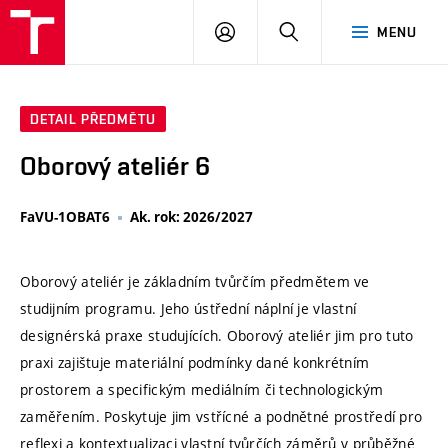
VUT
PŘIHLÁSIT
HLEDAT
MENU
SE
DETAIL PŘEDMĚTU
Oborový ateliér 6
FaVU-1OBAT6
Ak. rok: 2026/2027
Oborový ateliér je základním tvůrčím předmětem ve
studijním programu. Jeho ústřední náplní je vlastní
designérská praxe studujících. Oborový ateliér jim pro tuto
praxi zajištuje materiální podmínky dané konkrétním
prostorem a specifickým mediálním či technologickým
zaměřením. Poskytuje jim vstřícné a podnětné prostředí pro
reflexi a kontextualizaci vlastní tvůrčích záměrů v průběžné