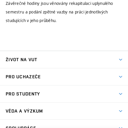
Závěrečné hodiny jsou věnovány rekapitulaci uplynulého
semestru a podání zpětné vazby na práci jednotlivých
studujících v jeho průběhu.
ŽIVOT NA VUT
Atmosféra VUT
PRO UCHAZEČE
Prostory školy
Proč na VUT
Koleje
PRO STUDENTY
Studijní programy
Stravování
Předměty
Studijní předpisy
Studium a stáže v zahraničí
Stipendia
Dny otevřených dveří
VĚDA A VÝZKUM
Sport na VUT
(externí
Studijní programy
Poplatky za studium
Uznání zahraničního vzdělání
Knihovny
Aktivity pro juniory
Studentský život
odkaz)
Věda a výzkum na VUT
Harmonogram akademického roku
Zpracování osobních údajů studentů
Sociální bezpečí