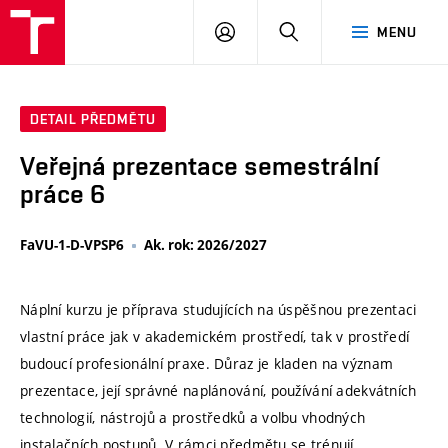
VUT
PŘIHLÁSIT
HLEDAT
MENU
SE
DETAIL PŘEDMĚTU
Veřejná prezentace semestrální
práce 6
FaVU-1-D-VPSP6
Ak. rok: 2026/2027
Náplní kurzu je příprava studujících na úspěšnou prezentaci
vlastní práce jak v akademickém prostředí, tak v prostředí
budoucí profesionální praxe. Důraz je kladen na význam
prezentace, její správné naplánování, používání adekvátních
technologií, nástrojů a prostředků a volbu vhodných
instalačních postupů. V rámci předmětu se trénují