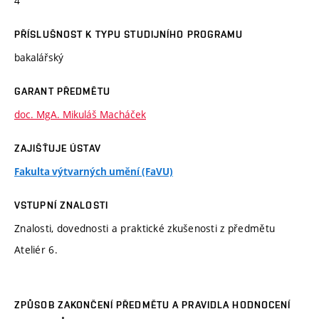
4
PŘÍSLUŠNOST K TYPU STUDIJNÍHO PROGRAMU
bakalářský
GARANT PŘEDMĚTU
doc. MgA. Mikuláš Macháček
ZAJIŠŤUJE ÚSTAV
Fakulta výtvarných umění (FaVU)
VSTUPNÍ ZNALOSTI
Znalosti, dovednosti a praktické zkušenosti z předmětu
Ateliér 6.
ZPŮSOB ZAKONČENÍ PŘEDMĚTU A PRAVIDLA HODNOCENÍ