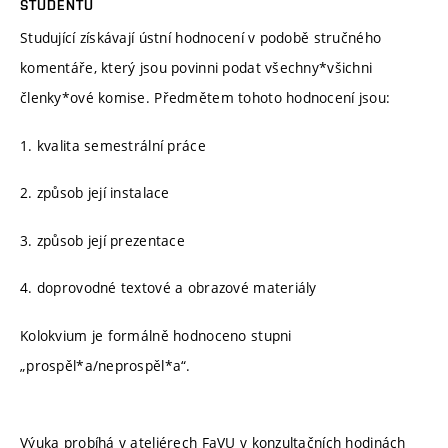
STUDENTŮ
Studující získávají ústní hodnocení v podobě stručného
komentáře, který jsou povinni podat všechny*všichni
členky*ové komise. Předmětem tohoto hodnocení jsou:
1. kvalita semestrální práce
2. způsob její instalace
3. způsob její prezentace
4. doprovodné textové a obrazové materiály
Kolokvium je formálně hodnoceno stupni
„prospěl*a/neprospěl*a“.
Výuka probíhá v ateliérech FaVU v konzultačních hodinách