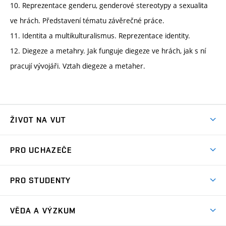
10. Reprezentace genderu, genderové stereotypy a sexualita
ve hrách. Představení tématu závěrečné práce.
11. Identita a multikulturalismus. Reprezentace identity.
12. Diegeze a metahry. Jak funguje diegeze ve hrách, jak s ní
pracují vývojáři. Vztah diegeze a metaher.
ŽIVOT NA VUT
Atmosféra VUT
PRO UCHAZEČE
Prostory školy
Proč na VUT
Koleje
PRO STUDENTY
Studijní programy
Stravování
Předměty
Studijní předpisy
Studium a stáže v zahraničí
Stipendia
Dny otevřených dveří
VĚDA A VÝZKUM
Sport na VUT
(externí
Studijní programy
Poplatky za studium
Uznání zahraničního vzdělání
Knihovny
Aktivity pro juniory