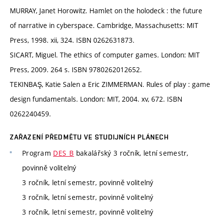
MURRAY, Janet Horowitz. Hamlet on the holodeck : the future
of narrative in cyberspace. Cambridge, Massachusetts: MIT
Press, 1998. xii, 324. ISBN 0262631873.
SICART, Miguel. The ethics of computer games. London: MIT
Press, 2009. 264 s. ISBN 9780262012652.
TEKINBAŞ, Katie Salen a Eric ZIMMERMAN. Rules of play : game
design fundamentals. London: MIT, 2004. xv, 672. ISBN
0262240459.
ZAŘAZENÍ PŘEDMĚTU VE STUDIJNÍCH PLÁNECH
Program
DES_B
bakalářský 3 ročník, letní semestr,
povinně volitelný
3 ročník, letní semestr, povinně volitelný
3 ročník, letní semestr, povinně volitelný
3 ročník, letní semestr, povinně volitelný