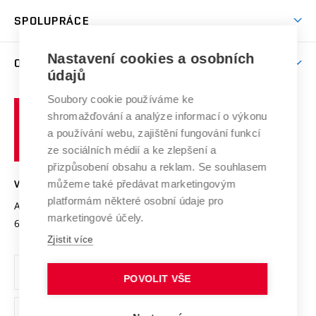
Studentský život
odkaz)
Věda a výzkum na VUT
Harmonogram akademického roku
Zpracování osobních údajů studentů
Sociální bezpečí
SPOLUPRÁCE
Celoživotní vzdělávání
Brno
Podpora excelence
Závěrečné práce
Studium bez bariér
Zpracování osobních údajů uchazečů o studium
Firemní spolupráce
Mezinárodní vědecká rada
Nastavení cookies a osobních
O UNIVERZITĚ
Doktorské studium
Podpora podnikání
E-přihláška
údajů
Zahraniční spolupráce
Systém zajišťování kvality výzkumu
Profil univerzity
Spolupráce se školami
Soubory cookie používáme ke
Vysoké
Výzkumné infrastruktury
shromažďování a analýze informací o výkonu
Udržitelná univerzita
učení
Služby univerzity
Transfer znalostí
a používání webu, zajištění fungování funkcí
technické
Podnikavá univerzita / ContriBUTe
Mezinárodní dohody
ze sociálních médií a ke zlepšení a
Open Science
v
Bezpečná univerzita
přizpůsobení obsahu a reklam. Se souhlasem
Univerzitní sítě
Brně
Projekty
můžeme také předávat marketingovým
VYSOKÉ UČENÍ TECHNICKÉ V BRNĚ
Vyznamenání
platformám některé osobní údaje pro
Projekty ze strukturálních fondů
Antonínská 548/1
www.vut.cz
marketingové účely.
Organizační struktura
602 00 Brno
vut@vutbr.cz
Specifický výzkum
Zjistit více
Úřední deska
Ochrana osobních údajů
POVOLIT VŠE
(externí
Pracovní příležitosti