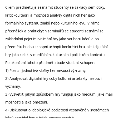
Cílem předmětu je seznámit studenty se základy sémiotiky,
kritickou teorií a možnosti analýzy digitálních her jako
formálního systému znaků nebo kulturního jevu. V rámci
přednášek a praktických seminářů se studenti seznámí se
základními pojetími vnímání hry jako souboru kódů a po
předmětu budou schopni uchopit konkrétní hru, ale i digitální
hry jako celek, v mediálním, kulturním i politickém kontextu.
Po ukončení tohoto předmětu bude student schopen:
1) Poznat jednotlivé složky her nesoucí významy.
2) Analyzovat digitální hry coby kulturní artefakty nesoucí
významy.
3) Vysvětlit, jakým způsobem hry fungují jako médium, jaké mají
možnosti a jaká omezení.
4) Diskutovat o ideologické podjatosti vestavěné v systémech
kódů pravidel her a jejich reprezentacích.