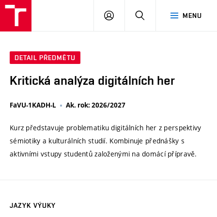
VUT
PŘIHLÁSIT
HLEDAT
MENU
SE
DETAIL PŘEDMĚTU
Kritická analýza digitálních her
FaVU-1KADH-L
Ak. rok: 2026/2027
Kurz představuje problematiku digitálních her z perspektivy
sémiotiky a kulturálních studií. Kombinuje přednášky s
aktivními vstupy studentů založenými na domácí přípravě.
JAZYK VÝUKY