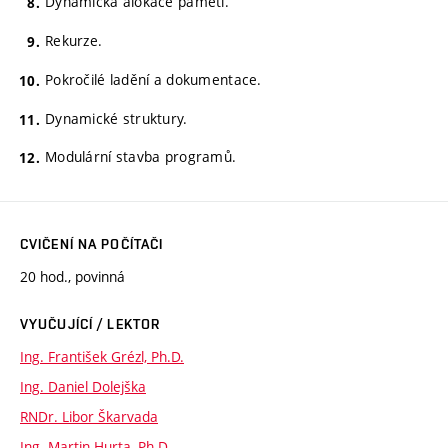
Dynamická alokace paměti.
Rekurze.
Pokročilé ladění a dokumentace.
Dynamické struktury.
Modulární stavba programů.
CVIČENÍ NA POČÍTAČI
20 hod., povinná
VYUČUJÍCÍ / LEKTOR
Ing. František Grézl, Ph.D.
Ing. Daniel Dolejška
RNDr. Libor Škarvada
Ing. Martin Hurta, Ph.D.