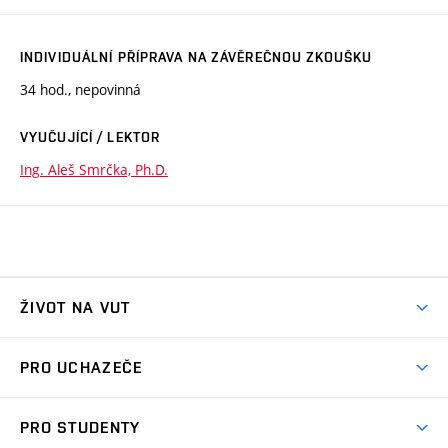
INDIVIDUÁLNÍ PŘÍPRAVA NA ZÁVĚREČNOU ZKOUŠKU
34 hod., nepovinná
VYUČUJÍCÍ / LEKTOR
Ing. Aleš Smrčka, Ph.D.
ŽIVOT NA VUT
Atmosféra VUT
PRO UCHAZEČE
Prostory školy
Proč na VUT
Koleje
PRO STUDENTY
Studijní programy