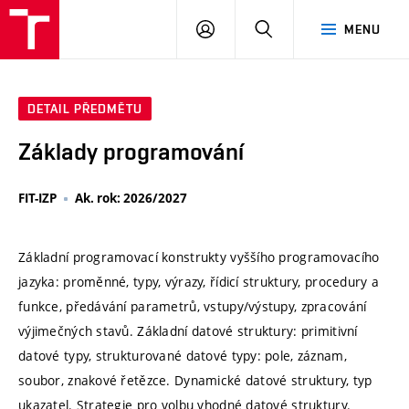
VUT
PŘIHLÁSIT
HLEDAT
MENU
SE
DETAIL PŘEDMĚTU
Základy programování
FIT-IZP
Ak. rok: 2026/2027
Základní programovací konstrukty vyššího programovacího
jazyka: proměnné, typy, výrazy, řídicí struktury, procedury a
funkce, předávání parametrů, vstupy/výstupy, zpracování
výjimečných stavů. Základní datové struktury: primitivní
datové typy, strukturované datové typy: pole, záznam,
soubor, znakové řetězce. Dynamické datové struktury, typ
ukazatel. Strategie pro volbu vhodné datové struktury.