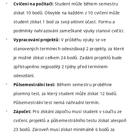
Student může během semestru
Cvičení na počítači:
získat 10 bodů. Obvykle na každém z 10 cvičení může
student získat 1 bod za svoji aktivní účast. Formu a
podmínky nahrazování zameškané výuky stanoví cvičící.
V průběhu výuky se ve
Vypracování projektů:
stanovených termínech odevzdávají 2 projekty, za které
je možné získat celkem 24 bodů. Zadání projektů bude
zpřístupněno nejpozději 2 týdny před termínem
odevzdání.
Během semestru proběhne
Půlsemestrální test:
písemný test, za který student může získat 12 bodů.
Půlsemestrální test nemá náhradní termín.
Pro získání zápočtu musí student v součtu ze
Zápočet:
cvičení, projektů a půlsemestrálního testu získat alespoň
23 bodů. Zároveň musí získat minimálně 6 bodů za