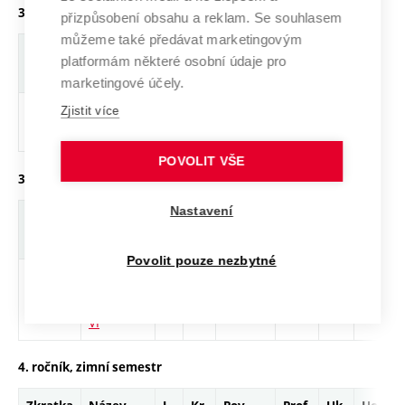
3. ročník, zimní semestr
přizpůsobení obsahu a reklam. Se souhlasem
můžeme také předávat marketingovým
Zkratka
Název
J.
Kr.
Pov.
Prof.
Uk.
Hod.
platformám některé osobní údaje pro
rozsah
marketingové účely.
DSNS05
Doktorský
cs
0
Povinný
-
zá
KK - 6 /
Zjistit více
seminář V
K - 26
POVOLIT VŠE
3. ročník, letní semestr
Nastavení
Zkratka
Název
J.
Kr.
Pov.
Prof.
Uk.
Hod.
rozsah
Povolit pouze nezbytné
DSNS06
Doktorský
cs
0
Povinný
-
zá
KK - 6 /
seminář
K - 26
VI
4. ročník, zimní semestr