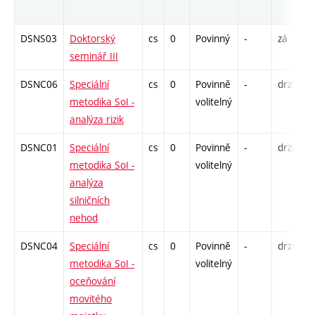
r
DSNS03
Doktorský
cs
0
Povinný
-
zá
K
seminář III
K
DSNC06
Speciální
cs
0
Povinně
-
drzk
P
metodika SoI -
volitelný
K
analýza rizik
K
DSNC01
Speciální
cs
0
Povinně
-
drzk
P
metodika SoI -
volitelný
K
analýza
K
silničních
nehod
DSNC04
Speciální
cs
0
Povinně
-
drzk
P
metodika SoI -
volitelný
K
oceňování
K
movitého