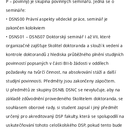
P – povinný) je skupina povinných seminářů. Jedná se o
semináře:
• DSNS00 Právní aspekty vědecké práce, seminář je
zakončen kolokviem
• DSNS01 – DSNS07 Doktorský seminář I až VII, které
organizačně zajišťuje školitel doktoranda a slouží k vedení a
kontrole doktorandů z hlediska průběžného plnění studijních
povinností popsaných v části BII-b žádosti v oddílech
požadavky na tvůrčí činnost, na absolvování stáží a další
studijní povinnosti. Předměty jsou zakončeny zápočtem.
U předmětů ze skupiny DSNB, DSNC se nevylučuje, aby na
základě zdůvodnění provedeného školitelem doktoranda, se
souhlasem oborové rady, si student zapsal i jiný předmět
určený pro akreditovaný DSP fakulty, která se spolupodílí na
uskutečňování tohoto celoškolského DSP, pokud tento bude