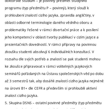
doktorské studium – je povinný předmět studijního
programu (typ předmětu P – povinný), který slouží k
prohloubení znalostí cizího jazyka, zpravidla angličtiny, v
oblasti odborné terminologie daného vědního oboru a
problematiky řešené v rámci disertační práce a k posílení
jeho kompetencí v oblasti tvorby publikací v cizím jazyce a
prezentačních dovedností. V rámci přípravy na povinnou
zkoušku studenti absolvují 6 individuálních konzultací. V
rozsahu dle svých potřeb a znalostí se pak studenti mohou
ke zkoušce připravovat v rámci volitelných jazykových
seminářů pořádaných na Ústavu společenských věd po dobu
až 3 semestrů tak, aby dosáhli znalostí cizího jazyka nejméně
na úrovni B1+ dle CEFR a především si prohloubili aktivní
znalost cizího jazyka.
5. Skupina DSNS – ostatní povinné předměty (typ předmětu