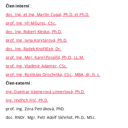
:
Člen interní
doc. Ing. et Ing. Martin Cupal, Ph.D. et Ph.D.
prof. Ing. Jiří Mišurec, CSc.
doc. Ing. Robert Kledus, Ph.D.
prof. Ing. Jana Korytárová, Ph.D.
doc. Ing. Radek Knoflíček, Dr.
prof. Ing. Mgr. Karel Pospíšil, Ph.D., LL.M.
prof. Ing. Vladimír Adamec, CSc.
prof. Ing. Rostislav Drochytka, CSc., MBA, dr. h. c.
:
Člen externí
Ing. Dagmar Vágnerová Linnertová, Ph.D.
Ing. Jindřich Frič, Ph.D.
prof. Ing. Zora Petráková, PhD.
doc. RNDr. Mgr. Petr Adolf Skřehot, Ph.D., MSc.