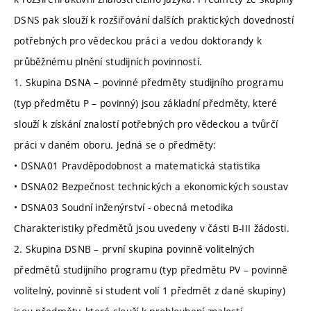
DSNS pak slouží k rozšiřování dalších praktických dovedností
potřebných pro vědeckou práci a vedou doktorandy k
průběžnému plnění studijních povinností.
1. Skupina DSNA – povinné předměty studijního programu
(typ předmětu P – povinný) jsou základní předměty, které
slouží k získání znalostí potřebných pro vědeckou a tvůrčí
práci v daném oboru. Jedná se o předměty:
• DSNA01 Pravděpodobnost a matematická statistika
• DSNA02 Bezpečnost technických a ekonomických soustav
• DSNA03 Soudní inženýrství - obecná metodika
Charakteristiky předmětů jsou uvedeny v části B-III žádosti.
2. Skupina DSNB – první skupina povinně volitelných
předmětů studijního programu (typ předmětu PV – povinně
volitelný, povinně si student volí 1 předmět z dané skupiny)