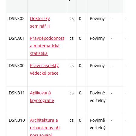
DSNS02
Doktorský
cs
0
Povinný
-
zá
seminář II
DSNA01
Pravděpodobnost
cs
0
Povinný
-
drzk
a matematická
statistika
DSNS00
Právní aspekty
cs
0
Povinný
-
kol
vědecké práce
DSNB11
Aplikovaná
cs
0
Povinně
-
drzk
kryptografie
volitelný
DSNB10
Architektura a
cs
0
Povinně
-
drzk
urbanismus při
volitelný
posuzování