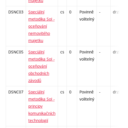
majetku
DSNC03
Speciální
cs
0
Povinně
-
drzk
P
metodika SoI -
volitelný
K
oceňování
K
nemovitého
majetku
DSNC05
Speciální
cs
0
Povinně
-
drzk
P
metodika SoI -
volitelný
K
oceňování
K
obchodních
závodů
DSNC07
Speciální
cs
0
Povinně
-
drzk
P
metodika SoI -
volitelný
K
principy
komunikačních
technologií