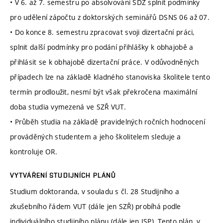
• V 6. až 7. semestru po absolvování SDZ splnit podmínky
pro udělení zápočtu z doktorských seminářů DSNS 06 až 07.
• Do konce 8. semestru zpracovat svoji dizertační práci,
splnit další podmínky pro podání přihlášky k obhajobě a
přihlásit se k obhajobě dizertační práce. V odůvodněných
případech lze na základě kladného stanoviska školitele tento
termín prodloužit, nesmí být však překročena maximální
doba studia vymezená ve SZŘ VUT.
• Průběh studia na základě pravidelných ročních hodnocení
prováděných studentem a jeho školitelem sleduje a
kontroluje OR.
VYTVÁŘENÍ STUDIJNÍCH PLÁNŮ
Studium doktoranda, v souladu s čl. 28 Studijního a
zkušebního řádem VUT (dále jen SZŘ) probíhá podle
individuálního studijního plánu (dále jen ISP). Tento plán, v