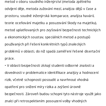
metod v oboru soudního inženýrství (metoda zpětného
odvíjení děje, metoda zužování mezí, analýza dějů v čase a
prostoru, soudně inženýrská komparace, analýza havárií,
teorie oceňování majetku a posuzování škody na majetku),
metod uplatňovaných pro zvyšování bezpečnosti technických
a ekonomických soustav, speciálních metod a postupů
používaných při řešení konkrétních typů znaleckých
problémů v oblasti, do níž spadá zaměření řešené disertační
práce.
• V oblasti bezpečnosti získají studenti odborné znalosti a
dovednosti v problematice identifikace analýzy a hodnocení
rizik, včetně schopnosti posoudit a navrhnout vhodná
opatření pro snížení míry rizika a zvýšení úrovně
bezpečnosti. Zároveň budou schopni tyto nástroje využít jako
znalci při retrospektivním posouzení volby vhodných