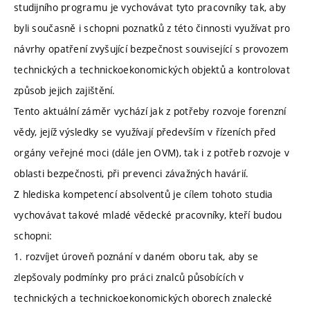
studijního programu je vychovávat tyto pracovníky tak, aby
byli současně i schopni poznatků z této činnosti využívat pro
návrhy opatření zvyšující bezpečnost související s provozem
technických a technickoekonomických objektů a kontrolovat
způsob jejich zajištění.
Tento aktuální záměr vychází jak z potřeby rozvoje forenzní
vědy, jejíž výsledky se využívají především v řízeních před
orgány veřejné moci (dále jen OVM), tak i z potřeb rozvoje v
oblasti bezpečnosti, při prevenci závažných havárií.
Z hlediska kompetencí absolventů je cílem tohoto studia
vychovávat takové mladé vědecké pracovníky, kteří budou
schopni:
1. rozvíjet úroveň poznání v daném oboru tak, aby se
zlepšovaly podmínky pro práci znalců působících v
technických a technickoekonomických oborech znalecké