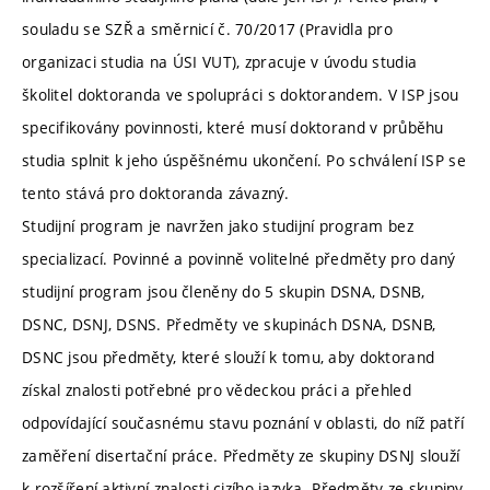
souladu se SZŘ a směrnicí č. 70/2017 (Pravidla pro
organizaci studia na ÚSI VUT), zpracuje v úvodu studia
školitel doktoranda ve spolupráci s doktorandem. V ISP jsou
specifikovány povinnosti, které musí doktorand v průběhu
studia splnit k jeho úspěšnému ukončení. Po schválení ISP se
tento stává pro doktoranda závazný.
Studijní program je navržen jako studijní program bez
specializací. Povinné a povinně volitelné předměty pro daný
studijní program jsou členěny do 5 skupin DSNA, DSNB,
DSNC, DSNJ, DSNS. Předměty ve skupinách DSNA, DSNB,
DSNC jsou předměty, které slouží k tomu, aby doktorand
získal znalosti potřebné pro vědeckou práci a přehled
odpovídající současnému stavu poznání v oblasti, do níž patří
zaměření disertační práce. Předměty ze skupiny DSNJ slouží
k rozšíření aktivní znalosti cizího jazyka. Předměty ze skupiny