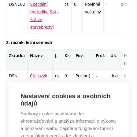
DSNC02
Speciální
cs
0
Povinně
-
drzk
P
metodika SoI -
volitelný
K
SoI ve
K
stavebnictví
2. ročník, letní semestr
Zkratka
Název
J.
Kr.
Pov.
Prof.
Uk.
Hod.
rozsa
DSNJ
Cizí jazyk
cs
0
Povinný
-
drzk
KK - 6 
pro
K - 8 /
doktorské
Cj - 24
Nastavení cookies a osobních
studium
údajů
DSNS04
Doktorský
cs
0
Povinný
-
zá
KK - 6 
Soubory cookie používáme ke
seminář
K - 26
shromažďování a analýze informací o výkonu
IV
a používání webu, zajištění fungování funkcí
ze sociálních médií a ke zlepšení a