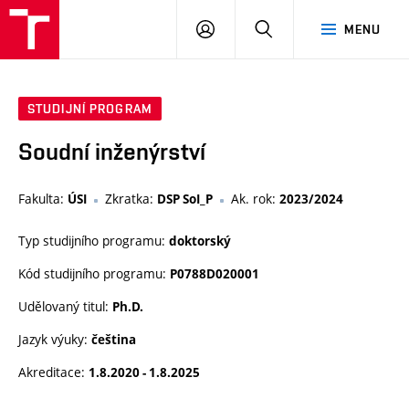
VUT
PŘIHLÁSIT
HLEDAT
MENU
SE
STUDIJNÍ PROGRAM
Soudní inženýrství
Fakulta:
Zkratka:
Ak. rok:
ÚSI
DSP SoI_P
2023/2024
Typ studijního programu:
doktorský
Kód studijního programu:
P0788D020001
Udělovaný titul:
Ph.D.
Jazyk výuky:
čeština
Akreditace:
1.8.2020 - 1.8.2025