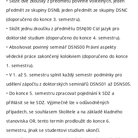
• Složit dvě zkoušky z předmětů povinně volitelných, jeden
předmět ze skupiny DSNB, jeden předmět ze skupiny DSNC
(doporučeno do konce 3. semestru).
• Složit jednu zkoušku z předmětu DSNJ00 Cizí jazyk pro
doktorské studium (doporučeno do konce 4. semestru).
• Absolvovat povinný seminář DSNS00 Právní aspekty
vědecké práce zakončený kolokviem (doporučeno do konce
1. semestru).
• V 1. až 5. semestru splnit každý semestr podmínky pro
udělení zápočtu z doktorských seminářů DSNS01 až DSNS05.
• Do konce 5. semestru zpracovat pojednání k SDZ a
přihlásit se ke SDZ. Výjimečně lze v odůvodněných
případech, se souhlasem školitele a na základě kladného
stanoviska OR, tento termín prodloužit do konce 6.
semestru, jinak se studentovi studium ukončí.