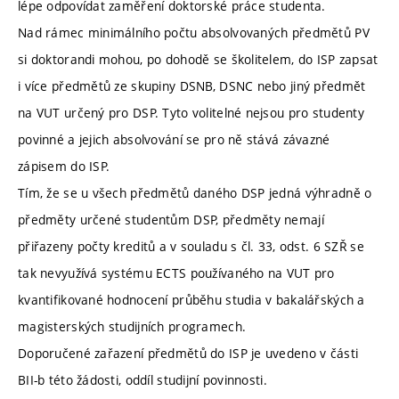
lépe odpovídat zaměření doktorské práce studenta.
Nad rámec minimálního počtu absolvovaných předmětů PV
si doktorandi mohou, po dohodě se školitelem, do ISP zapsat
i více předmětů ze skupiny DSNB, DSNC nebo jiný předmět
na VUT určený pro DSP. Tyto volitelné nejsou pro studenty
povinné a jejich absolvování se pro ně stává závazné
zápisem do ISP.
Tím, že se u všech předmětů daného DSP jedná výhradně o
předměty určené studentům DSP, předměty nemají
přiřazeny počty kreditů a v souladu s čl. 33, odst. 6 SZŘ se
tak nevyužívá systému ECTS používaného na VUT pro
kvantifikované hodnocení průběhu studia v bakalářských a
magisterských studijních programech.
Doporučené zařazení předmětů do ISP je uvedeno v části
BII-b této žádosti, oddíl studijní povinnosti.