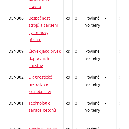
staveb
DSNB06
Bezpečnost
cs
0
Povinně
-
drzk
strojů a zařízení -
volitelný
systémový
přístup
DSNB09
Člověk jako prvek
cs
0
Povinně
-
drzk
dopravních
volitelný
soustav
DSNB02
Diagnostické
cs
0
Povinně
-
drzk
metody ve
volitelný
zkušebnictví
DSNB01
Technologie
cs
0
Povinně
-
drzk
sanace betonů
volitelný
DSNB05
Teorie a stavba
cs
0
Povinně
-
drzk