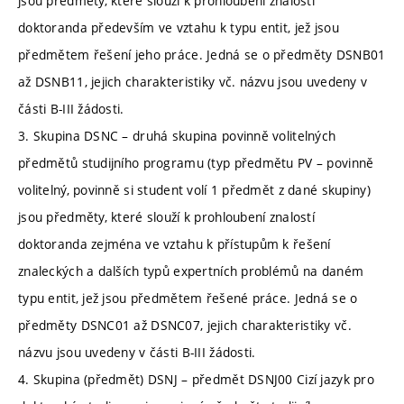
jsou předměty, které slouží k prohloubení znalostí
doktoranda především ve vztahu k typu entit, jež jsou
předmětem řešení jeho práce. Jedná se o předměty DSNB01
až DSNB11, jejich charakteristiky vč. názvu jsou uvedeny v
části B-III žádosti.
3. Skupina DSNC – druhá skupina povinně volitelných
předmětů studijního programu (typ předmětu PV – povinně
volitelný, povinně si student volí 1 předmět z dané skupiny)
jsou předměty, které slouží k prohloubení znalostí
doktoranda zejména ve vztahu k přístupům k řešení
znaleckých a dalších typů expertních problémů na daném
typu entit, jež jsou předmětem řešené práce. Jedná se o
předměty DSNC01 až DSNC07, jejich charakteristiky vč.
názvu jsou uvedeny v části B-III žádosti.
4. Skupina (předmět) DSNJ – předmět DSNJ00 Cizí jazyk pro