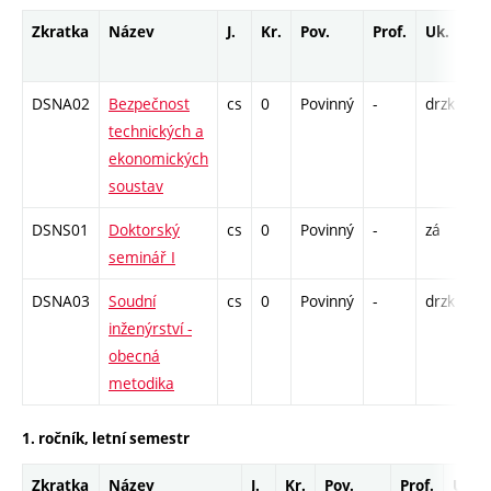
Zkratka
Název
J.
Kr.
Pov.
Prof.
Uk.
Ho
ro
DSNA02
Bezpečnost
cs
0
Povinný
-
drzk
P 
technických a
KK
ekonomických
K 
soustav
DSNS01
Doktorský
cs
0
Povinný
-
zá
KK
seminář I
K 
DSNA03
Soudní
cs
0
Povinný
-
drzk
P 
inženýrství -
KK
obecná
K 
metodika
1. ročník, letní semestr
Zkratka
Název
J.
Kr.
Pov.
Prof.
Uk.