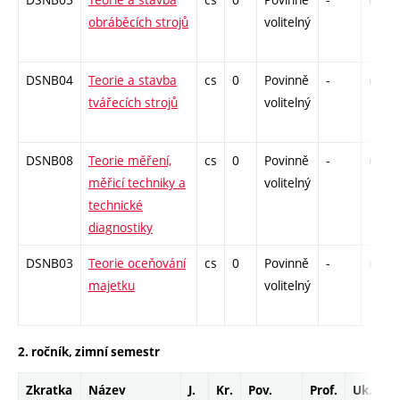
obráběcích strojů
volitelný
DSNB04
Teorie a stavba
cs
0
Povinně
-
drzk
tvářecích strojů
volitelný
DSNB08
Teorie měření,
cs
0
Povinně
-
drzk
měřicí techniky a
volitelný
technické
diagnostiky
DSNB03
Teorie oceňování
cs
0
Povinně
-
drzk
majetku
volitelný
2. ročník, zimní semestr
Zkratka
Název
J.
Kr.
Pov.
Prof.
Uk.
H