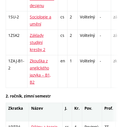
designu
1SU-2
Sociologie a
cs
2
Volitelný
-
zá
umění
1ZSK2
Základy
cs
2
Volitelný
-
zá
studijní
kresby 2
1ZAJ-B1-
Zkouška z
en
1
Volitelný
-
zk
2
anglického
jazyka – B1,
B2
2. ročník, zimní semestr
Zkratka
Název
J.
Kr.
Pov.
Prof.
Uk.
1DTD1
Dějiny a teorie
cs
4
Povinný
ZT
zk