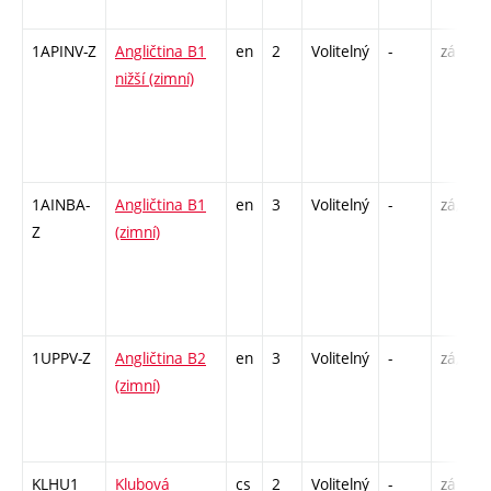
1APINV-Z
Angličtina B1
en
2
Volitelný
-
zá
nižší (zimní)
1AINBA-
Angličtina B1
en
3
Volitelný
-
zá,zk
Z
(zimní)
1UPPV-Z
Angličtina B2
en
3
Volitelný
-
zá,zk
(zimní)
KLHU1
Klubová
cs
2
Volitelný
-
zá