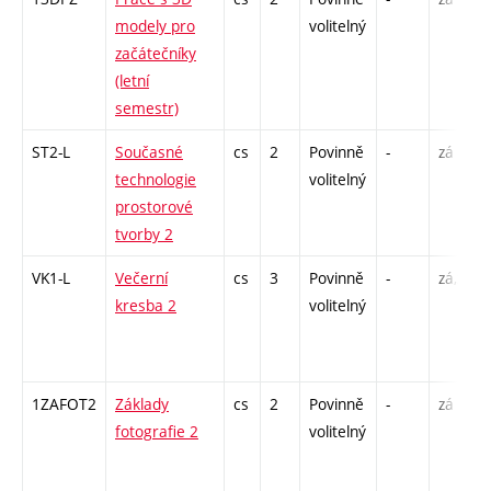
modely pro
volitelný
začátečníky
(letní
semestr)
ST2-L
Současné
cs
2
Povinně
-
zá
technologie
volitelný
prostorové
tvorby 2
VK1-L
Večerní
cs
3
Povinně
-
zá,zk
kresba 2
volitelný
1ZAFOT2
Základy
cs
2
Povinně
-
zá
fotografie 2
volitelný