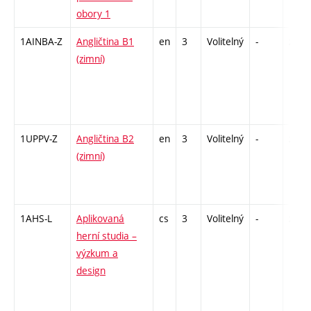
obory 1
1AINBA-Z
Angličtina B1
en
3
Volitelný
-
zá,zk
(zimní)
1UPPV-Z
Angličtina B2
en
3
Volitelný
-
zá,zk
(zimní)
1AHS-L
Aplikovaná
cs
3
Volitelný
-
zk
herní studia –
výzkum a
design