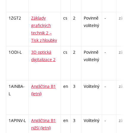
1ZGT2
Základy
cs
2
Povinně
-
zá
grafických
volitelný
technik 2 –
Tisk z hloubky
1ODI-L
3D optická
cs
2
Povinně
-
zá
digitalizace 2
volitelný
1AINBA-
Angličtina B1
en
3
Volitelný
-
zá,zk
L
(letní)
1APINV-L
Angličtina B1
en
3
Volitelný
-
zá
nižší (letní)