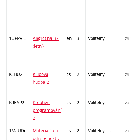
1UPPV-L
Angličtina B2
en
3
Volitelný
-
zá,zk
(letní)
KLHU2
Klubová
cs
2
Volitelný
-
zá
hudba 2
KREAP2
Kreativní
cs
2
Volitelný
-
zá
programování
2
1MaUDe
Materialita a
cs
2
Volitelný
-
zá
udržitelnost v