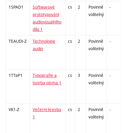
1SPAD1
Softwarové
cs
2
Povinně
-
zá
prototypování
volitelný
audiovizuálního
díla 1
TEAUDI-Z
Technologie
cs
2
Povinně
-
zá
audio
volitelný
1TTaP1
Typografie a
cs
3
Povinně
-
zá
tvorba písma 1
volitelný
VK1-Z
Večerní kresba
cs
2
Povinně
-
zá
1
volitelný