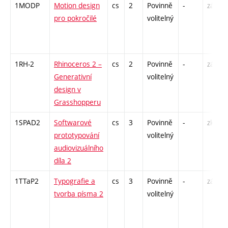
1MODP
Motion design
cs
2
Povinně
-
zá
pro pokročilé
volitelný
1RH-2
Rhinoceros 2 –
cs
2
Povinně
-
zá
Generativní
volitelný
design v
Grasshopperu
1SPAD2
Softwarové
cs
3
Povinně
-
zk
prototypování
volitelný
audiovizuálního
díla 2
1TTaP2
Typografie a
cs
3
Povinně
-
zá
tvorba písma 2
volitelný