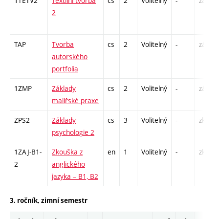
1TETV2
Textilní tvorba
cs
2
Volitelný
-
zá
2
TAP
Tvorba
cs
2
Volitelný
-
zá
autorského
portfolia
1ZMP
Základy
cs
2
Volitelný
-
zá
malířské praxe
ZPS2
Základy
cs
3
Volitelný
-
zk
psychologie 2
1ZAJ-B1-
Zkouška z
en
1
Volitelný
-
zk
2
anglického
jazyka – B1, B2
3. ročník, zimní semestr