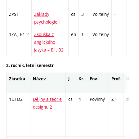
ZPS1
Základy
cs
3
Volitelný
-
zk
psychologie 1
1ZAJ-B1-2
Zkouška z
en
1
Volitelný
-
zk
anglického
jazyka – B1, B2
2. ročník, letní semestr
Zkratka
Název
J.
Kr.
Pov.
Prof.
Uk.
1DTD2
Dějiny a teorie
cs
4
Povinný
ZT
zk
designu 2