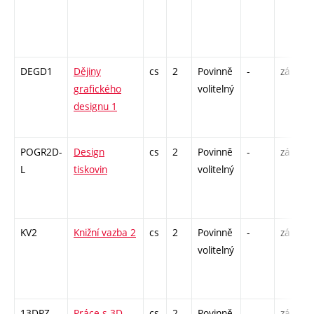
DEGD1
Dějiny
cs
2
Povinně
-
zá
grafického
volitelný
designu 1
POGR2D-
Design
cs
2
Povinně
-
zá
L
tiskovin
volitelný
KV2
Knižní vazba 2
cs
2
Povinně
-
zá
volitelný
13DPZ
Práce s 3D
cs
2
Povinně
-
zá