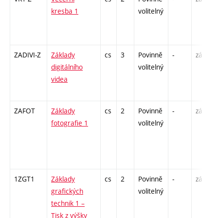
kresba 1
volitelný
ZADIVI-Z
Základy
cs
3
Povinně
-
zá
digitálního
volitelný
videa
ZAFOT
Základy
cs
2
Povinně
-
zá
fotografie 1
volitelný
1ZGT1
Základy
cs
2
Povinně
-
zá
grafických
volitelný
technik 1 –
Tisk z výšky