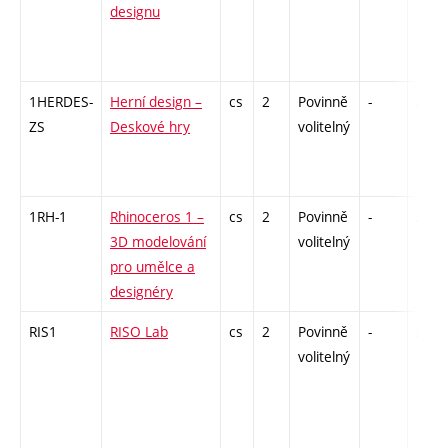
designu
1HERDES-
Herní design –
cs
2
Povinně
-
zá
ZS
Deskové hry
volitelný
1RH-1
Rhinoceros 1 –
cs
2
Povinně
-
zá
3D modelování
volitelný
pro umělce a
designéry
RIS1
RISO Lab
cs
2
Povinně
-
zá
volitelný