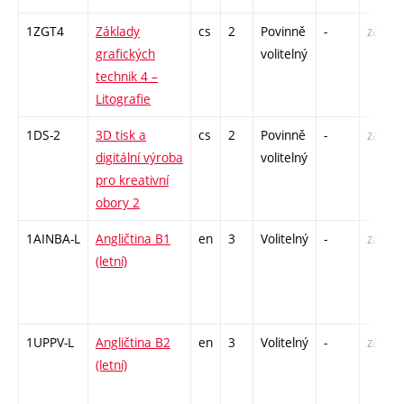
1ZGT4
Základy
cs
2
Povinně
-
zá
grafických
volitelný
technik 4 –
Litografie
1DS-2
3D tisk a
cs
2
Povinně
-
zá
digitální výroba
volitelný
pro kreativní
obory 2
1AINBA-L
Angličtina B1
en
3
Volitelný
-
zá,zk
(letní)
1UPPV-L
Angličtina B2
en
3
Volitelný
-
zá,zk
(letní)