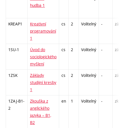
hudba 1
KREAP1
Kreativní
cs
2
Volitelný
-
zá
programování
1
1SU-1
Úvod do
cs
2
Volitelný
-
zá
sociologického
myšlení
1ZSK
Základy
cs
2
Volitelný
-
zá
studijní kresby
1
1ZAJ-B1-
Zkouška z
en
1
Volitelný
-
zk
2
anglického
jazyka – B1,
B2