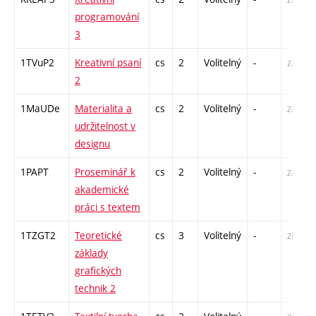
programování
3
1TVuP2
Kreativní psaní
cs
2
Volitelný
-
zá
2
1MaUDe
Materialita a
cs
2
Volitelný
-
zá
udržitelnost v
designu
1PAPT
Proseminář k
cs
2
Volitelný
-
zá
akademické
práci s textem
1TZGT2
Teoretické
cs
3
Volitelný
-
zk
základy
grafických
technik 2