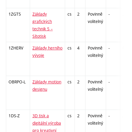
1ZGT5
Základy
cs
2
Povinně
-
zá
grafických
volitelný
technik 5 –
Sítotisk
1ZHERV
Základy herního
cs
4
Povinně
-
kl
vývoje
volitelný
OBRPO-L
Základy motion
cs
2
Povinně
-
zá
designu
volitelný
1DS-Z
3D tisk a
cs
2
Povinně
-
zá
digitální výroba
volitelný
pro kreativní