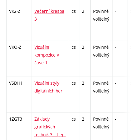
VK2-Z
Večerní kresba
cs
2
Povinně
-
zá
3
volitelný
VKO-Z
Vizuální
cs
2
Povinně
-
zá
kompozice v
volitelný
čase 1
VSDH1
Vizuální styly
cs
2
Povinně
-
zá
digitálních her 1
volitelný
1ZGT3
Základy
cs
2
Povinně
-
zá
grafických
volitelný
technik 3 – Lept