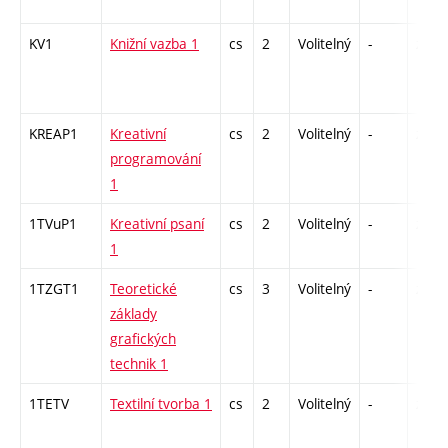
KV1
Knižní vazba 1
cs
2
Volitelný
-
zá
KREAP1
Kreativní
cs
2
Volitelný
-
zá
programování
1
1TVuP1
Kreativní psaní
cs
2
Volitelný
-
zá
1
1TZGT1
Teoretické
cs
3
Volitelný
-
zk
základy
grafických
technik 1
1TETV
Textilní tvorba 1
cs
2
Volitelný
-
zá