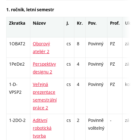
1. ročník, letní semestr
Zkratka
Název
J.
Kr.
Pov.
Prof.
Uk.
1OBAT2
Oborový
cs
8
Povinný
PZ
zá
ateliér 2
1PeDe2
Perspektivy
cs
4
Povinný
PZ
zá
designu 2
1-D-
Veřejná
cs
4
Povinný
PZ
kol
VPSP2
prezentace
semestrální
práce 2
1-2DO-2
Aditivní
cs
2
Povinně
-
zá
robotická
volitelný
tvorba