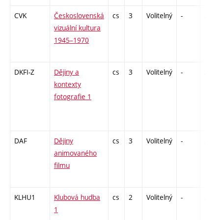
CVK
Československá
cs
3
Volitelný
-
zk
vizuální kultura
1945–1970
DKFI-Z
Dějiny a
cs
3
Volitelný
-
zk
kontexty
fotografie 1
DAF
Dějiny
cs
3
Volitelný
-
zk
animovaného
filmu
KLHU1
Klubová hudba
cs
2
Volitelný
-
zá
1