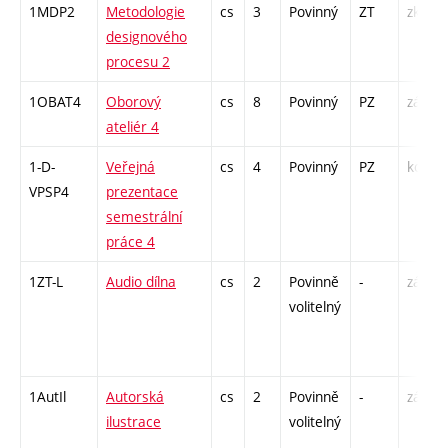
1MDP2
Metodologie
cs
3
Povinný
ZT
zk
designového
procesu 2
1OBAT4
Oborový
cs
8
Povinný
PZ
zá
ateliér 4
1-D-
Veřejná
cs
4
Povinný
PZ
kol
VPSP4
prezentace
semestrální
práce 4
1ZT-L
Audio dílna
cs
2
Povinně
-
zá
volitelný
1AutIl
Autorská
cs
2
Povinně
-
zá
ilustrace
volitelný