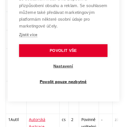
přizpůsobení obsahu a reklam. Se souhlasem
můžeme také předávat marketingovým
1OBAT5
Oborový
cs
8
Povinný
PZ
zá
platformám některé osobní údaje pro
ateliér 5
marketingové účely.
Zjistit více
STDES
Současná
cs
2
Povinný
ZT
zá
teorie designu
POVOLIT VŠE
1-D-
Veřejná
cs
4
Povinný
PZ
kol
VPSP5
prezentace
Nastavení
semestrální
práce 5
Povolit pouze nezbytné
1ZT-L
Audio dílna
cs
2
Povinně
-
zá
volitelný
1AutIl
Autorská
cs
2
Povinně
-
zá
ilustrace
volitelný