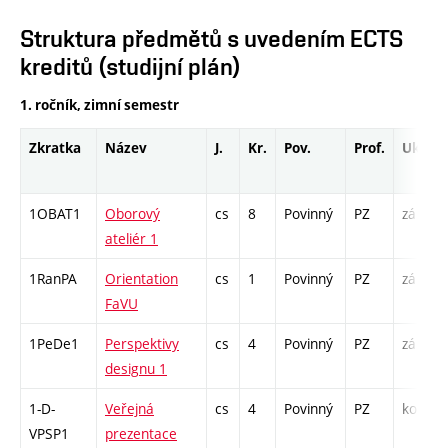
Struktura předmětů s uvedením ECTS
kreditů (studijní plán)
1. ročník, zimní semestr
Zkratka
Název
J.
Kr.
Pov.
Prof.
Uk.
1OBAT1
Oborový
cs
8
Povinný
PZ
zá
ateliér 1
1RanPA
Orientation
cs
1
Povinný
PZ
zá
FaVU
1PeDe1
Perspektivy
cs
4
Povinný
PZ
zá
designu 1
1-D-
Veřejná
cs
4
Povinný
PZ
kol
VPSP1
prezentace