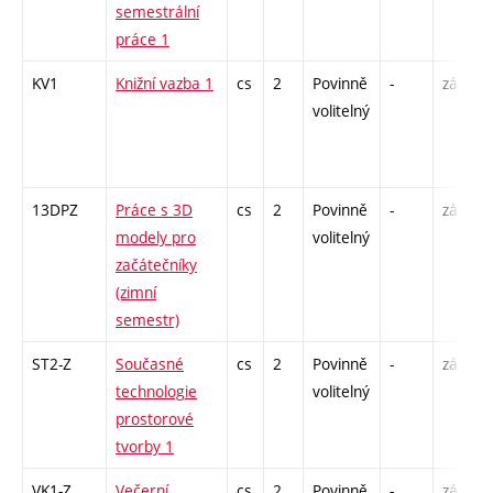
semestrální
práce 1
KV1
Knižní vazba 1
cs
2
Povinně
-
zá
volitelný
13DPZ
Práce s 3D
cs
2
Povinně
-
zá
modely pro
volitelný
začátečníky
(zimní
semestr)
ST2-Z
Současné
cs
2
Povinně
-
zá
technologie
volitelný
prostorové
tvorby 1
VK1-Z
Večerní
cs
2
Povinně
-
zá