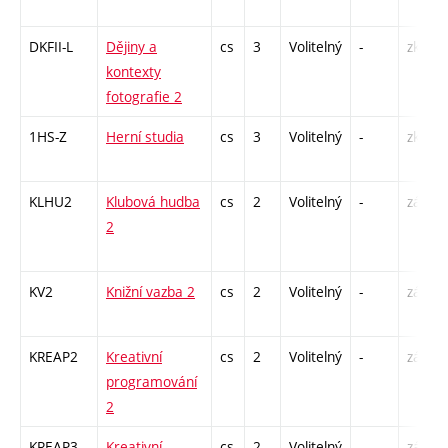
DKFII-L
Dějiny a
cs
3
Volitelný
-
zk
kontexty
fotografie 2
1HS-Z
Herní studia
cs
3
Volitelný
-
zk
KLHU2
Klubová hudba
cs
2
Volitelný
-
zá
2
KV2
Knižní vazba 2
cs
2
Volitelný
-
zá
KREAP2
Kreativní
cs
2
Volitelný
-
zá
programování
2
KREAP3
Kreativní
cs
2
Volitelný
-
zá