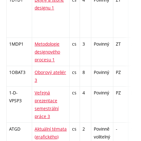
designu 1
1MDP1
Metodologie
cs
3
Povinný
ZT
zk
designového
procesu 1
1OBAT3
Oborový ateliér
cs
8
Povinný
PZ
zá
3
1-D-
Veřejná
cs
4
Povinný
PZ
kol
VPSP3
prezentace
semestrální
práce 3
ATGD
Aktuální témata
cs
2
Povinně
-
zá
(grafického)
volitelný