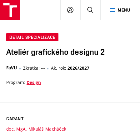
VUT
PŘIHLÁSIT
HLEDAT
MENU
SE
DETAIL SPECIALIZACE
Ateliér grafického designu 2
FaVU
Zkratka:
Ak. rok:
---
2026/2027
Program:
Design
GARANT
doc. MgA. Mikuláš Macháček