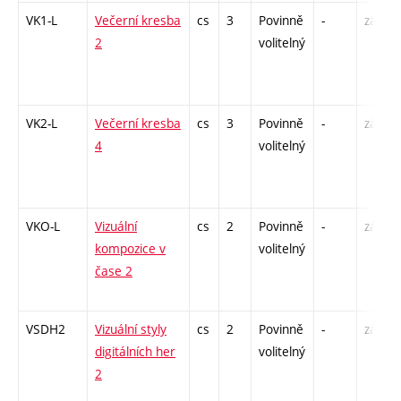
VK1-L
Večerní kresba
cs
3
Povinně
-
zá,zk
2
volitelný
VK2-L
Večerní kresba
cs
3
Povinně
-
zá,zk
4
volitelný
VKO-L
Vizuální
cs
2
Povinně
-
zá
kompozice v
volitelný
čase 2
VSDH2
Vizuální styly
cs
2
Povinně
-
zá
digitálních her
volitelný
2