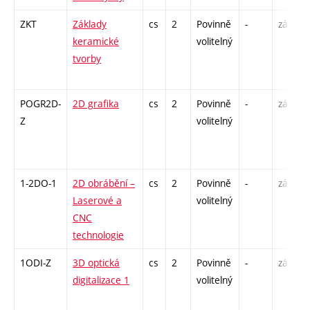
ZKT
Základy
cs
2
Povinně
-
zá
keramické
volitelný
tvorby
POGR2D-
2D grafika
cs
2
Povinně
-
zá
Z
volitelný
1-2DO-1
2D obrábění –
cs
2
Povinně
-
zá
Laserové a
volitelný
CNC
technologie
1ODI-Z
3D optická
cs
2
Povinně
-
zá
digitalizace 1
volitelný