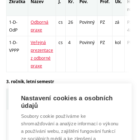
Zkratka
Název
J.
Kr.
Pov.
Prof.
Uk.
Hod.
rozsa
1-D-
Odborná
cs
26
Povinný
PZ
zá
PX -
OdP
praxe
480
1-D-
Veřejná
cs
4
Povinný
PZ
kol
PR - 6
VPPP
prezentace
z odborné
praxe
3. ročník, letní semestr
Zkratka
Název
J.
Kr.
Pov.
Prof.
Uk.
Nastavení cookies a osobních
údajů
1DTD3
Dějiny a teorie
cs
4
Povinný
ZT
zk
Soubory cookie používáme ke
designu 3
shromažďování a analýze informací o výkonu
a používání webu, zajištění fungování funkcí
ze sociálních médií a ke zlepšení a