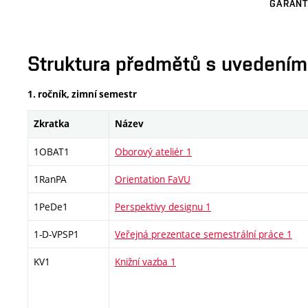
GARANT
Struktura předmětů s uvedením E
1. ročník, zimní semestr
Zkratka
Název
1OBAT1
Oborový ateliér 1
1RanPA
Orientation FaVU
1PeDe1
Perspektivy designu 1
1-D-VPSP1
Veřejná prezentace semestrální práce 1
KV1
Knižní vazba 1