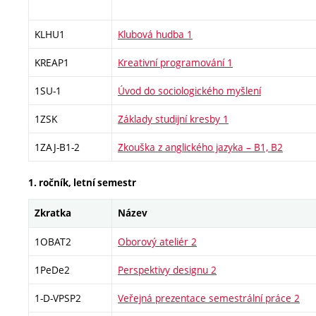
KLHU1
Klubová hudba 1
KREAP1
Kreativní programování 1
1SU-1
Úvod do sociologického myšlení
1ZSK
Základy studijní kresby 1
1ZAJ-B1-2
Zkouška z anglického jazyka – B1, B2
1. ročník, letní semestr
Zkratka
Název
1OBAT2
Oborový ateliér 2
1PeDe2
Perspektivy designu 2
1-D-VPSP2
Veřejná prezentace semestrální práce 2