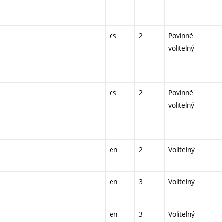
cs
2
Povinně
volitelný
cs
2
Povinně
volitelný
en
2
Volitelný
en
3
Volitelný
en
3
Volitelný