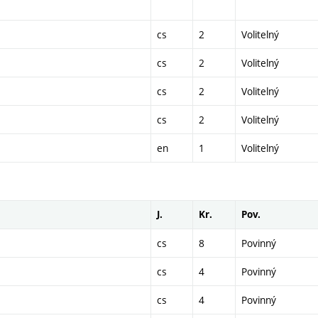
cs
2
Volitelný
cs
2
Volitelný
cs
2
Volitelný
cs
2
Volitelný
en
1
Volitelný
J.
Kr.
Pov.
cs
8
Povinný
cs
4
Povinný
cs
4
Povinný