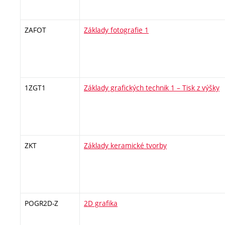
ZAFOT
Základy fotografie 1
1ZGT1
Základy grafických technik 1 – Tisk z výšky
ZKT
Základy keramické tvorby
POGR2D-Z
2D grafika