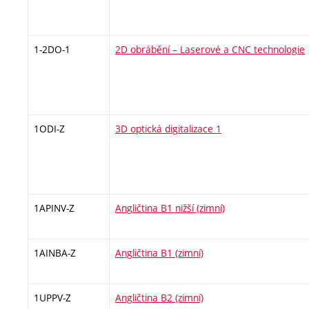
1-2DO-1
2D obrábění – Laserové a CNC technologie
1ODI-Z
3D optická digitalizace 1
1APINV-Z
Angličtina B1 nižší (zimní)
1AINBA-Z
Angličtina B1 (zimní)
1UPPV-Z
Angličtina B2 (zimní)