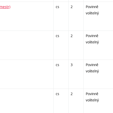
emestr)
cs
2
Povinně
volitelný
cs
2
Povinně
volitelný
cs
3
Povinně
volitelný
cs
2
Povinně
volitelný