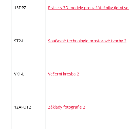
13DPZ
Práce s 3D modely pro začátečníky (letní s
ST2-L
Současné technologie prostorové tvorby 2
VK1-L
Večerní kresba 2
1ZAFOT2
Základy fotografie 2