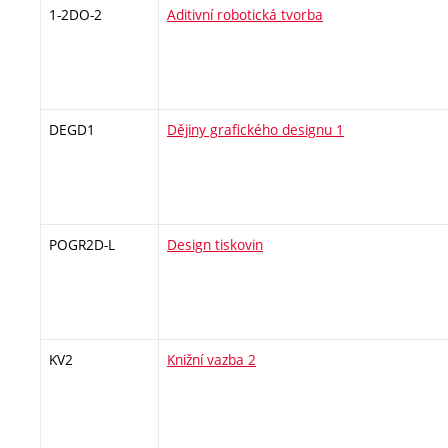
1-2DO-2
Aditivní robotická tvorba
DEGD1
Dějiny grafického designu 1
POGR2D-L
Design tiskovin
KV2
Knižní vazba 2