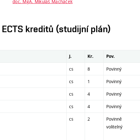
doc. MgA. Mikuláš Macháček
CTS kreditů (studijní plán)
J.
Kr.
Pov.
cs
8
Povinný
cs
1
Povinný
cs
4
Povinný
cs
4
Povinný
cs
2
Povinně
volitelný