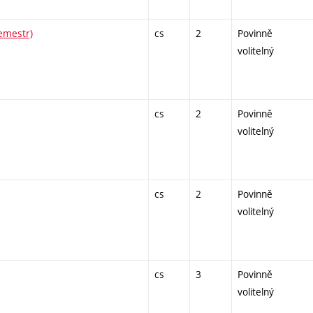
semestr)
cs
2
Povinně
volitelný
cs
2
Povinně
volitelný
cs
2
Povinně
volitelný
cs
3
Povinně
volitelný