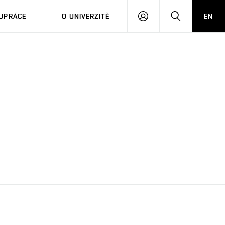
PŘIHLÁSIT
HLEDAT
UPRÁCE
O UNIVERZITĚ
EN
SE