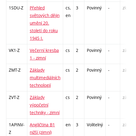
1SDU-Z
Přehled
cs,
3
Povinný
-
zk
světových dějin
en
umění 20.
století do roku
1945 I.
VK1-Z
Večerní kresba
cs
2
Povinný
-
zá
1 - zimní
ZMT-Z
Základy
cs
2
Povinný
-
zá
multimediálních
technologií
ZVT-Z
Základy
cs
2
Povinný
-
zá
výpočetní
techniky - zimní
1APINV-
Angličtina B1
en
3
Volitelný
-
zá,zk
Z
nižší (zimní)