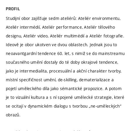
PROFIL
Studijní obor zajišťuje sedm ateliérů: Ateliér environmentu,
Ateliér intermédií, Ateliér performance, Ateliér tělového
designu, Ateliér video, Ateliér multimédií a Ateliér fotografie.
Ideově je obor ukotven ve dvou oblastech. Jednak jsou to
neoavantgardní tendence 60. let, s nimiž se do mainstreamu
současného umění dostaly do té doby okrajové tendence,
jako je intermedialita, procesuální a akční charakter tvorby,
místní specifičnost umění, de-skilling, dematerializace a
pojetí uměleckého díla jako sémantické propozice. A potom
je to vizuální kultura a s ní spojené umělecké strategie, které
se ocitají v dynamickém dialogu s tvorbou „ne-uměleckých“
obrazů.