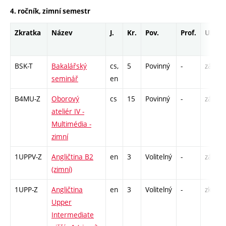
4. ročník, zimní semestr
Zkratka
Název
J.
Kr.
Pov.
Prof.
Uk.
BSK-T
Bakalářský
cs,
5
Povinný
-
zá
seminář
en
B4MU-Z
Oborový
cs
15
Povinný
-
zá,zk
ateliér IV -
Multimédia -
zimní
1UPPV-Z
Angličtina B2
en
3
Volitelný
-
zá,zk
(zimní)
1UPP-Z
Angličtina
en
3
Volitelný
-
zk
Upper
Intermediate