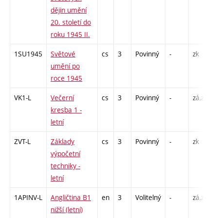
dějin umění
20. století do
roku 1945 II.
1SU1945
Světové
cs
3
Povinný
-
zk
umění po
roce 1945
VK1-L
Večerní
cs
3
Povinný
-
zá,zk
kresba 1 -
letní
ZVT-L
Základy
cs
3
Povinný
-
zk
výpočetní
techniky -
letní
1APINV-L
Angličtina B1
en
3
Volitelný
-
zá,zk
nižší (letní)