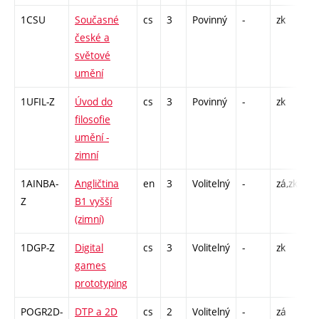
1CSU
Současné
cs
3
Povinný
-
zk
P 
české a
světové
umění
1UFIL-Z
Úvod do
cs
3
Povinný
-
zk
P 
filosofie
umění -
zimní
1AINBA-
Angličtina
en
3
Volitelný
-
zá,zk
S 
Z
B1 vyšší
(zimní)
1DGP-Z
Digital
cs
3
Volitelný
-
zk
P 
games
S 
prototyping
POGR2D-
DTP a 2D
cs
2
Volitelný
-
zá
Cp