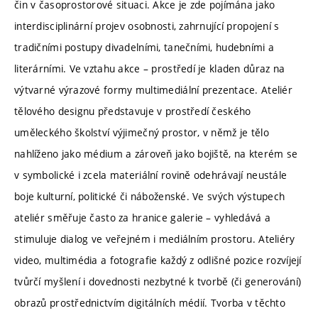
čin v časoprostorové situaci. Akce je zde pojímána jako
interdisciplinární projev osobnosti, zahrnující propojení s
tradičními postupy divadelními, tanečními, hudebními a
literárními. Ve vztahu akce – prostředí je kladen důraz na
výtvarné výrazové formy multimediální prezentace. Ateliér
tělového designu představuje v prostředí českého
uměleckého školství výjimečný prostor, v němž je tělo
nahlíženo jako médium a zároveň jako bojiště, na kterém se
v symbolické i zcela materiální rovině odehrávají neustále
boje kulturní, politické či náboženské. Ve svých výstupech
ateliér směřuje často za hranice galerie – vyhledává a
stimuluje dialog ve veřejném i mediálním prostoru. Ateliéry
video, multimédia a fotografie každý z odlišné pozice rozvíjejí
tvůrčí myšlení i dovednosti nezbytné k tvorbě (či generování)
obrazů prostřednictvím digitálních médií. Tvorba v těchto