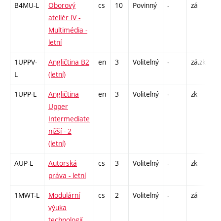
B4MU-L
Oborový
cs
10
Povinný
-
zá
S 
ateliér IV -
Multimédia -
letní
1UPPV-
Angličtina B2
en
3
Volitelný
-
zá,zk
S 
L
(letní)
1UPP-L
Angličtina
en
3
Volitelný
-
zk
S 
Upper
Intermediate
nižší - 2
(letní)
AUP-L
Autorská
cs
3
Volitelný
-
zk
P 
práva - letní
1MWT-L
Modulární
cs
2
Volitelný
-
zá
S 
výuka
technologií