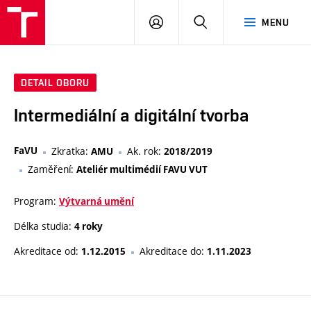
VUT
PŘIHLÁSIT
HLEDAT
MENU
SE
DETAIL OBORU
Intermediální a digitální tvorba
FaVU
Zkratka:
Ak. rok:
AMU
2018/2019
Zaměření:
Ateliér multimédií FAVU VUT
Program:
Výtvarná umění
Délka studia:
4 roky
Akreditace od:
Akreditace do:
1.12.2015
1.11.2023