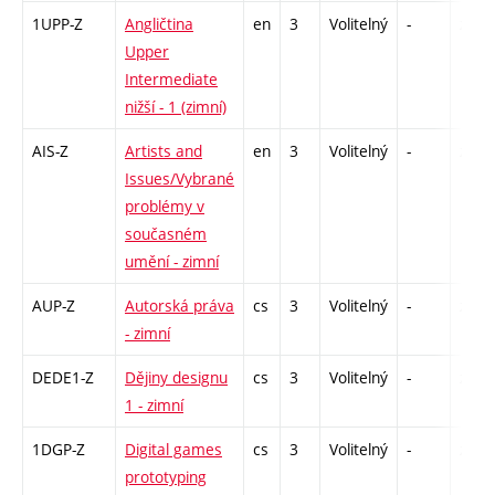
1UPP-Z
Angličtina
en
3
Volitelný
-
zk
Upper
Intermediate
nižší - 1 (zimní)
AIS-Z
Artists and
en
3
Volitelný
-
zk
Issues/Vybrané
problémy v
současném
umění - zimní
AUP-Z
Autorská práva
cs
3
Volitelný
-
zk
- zimní
DEDE1-Z
Dějiny designu
cs
3
Volitelný
-
zk
1 - zimní
1DGP-Z
Digital games
cs
3
Volitelný
-
zk
prototyping