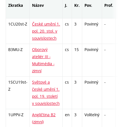
Zkratka
Název
J.
Kr.
Pov.
Prof.
Uk.
1CU20st-Z
České umění 1.
cs
3
Povinný
-
zk
pol. 20. stol. v
souvislostech
B3MU-Z
Oborový
cs
15
Povinný
-
zá,zk
ateliér III -
Multimédia -
zimní
1SCU19st-
Světové a
cs
3
Povinný
-
zk
Z
české umění 1.
pol. 19. století
v souvislostech
1UPPV-Z
Angličtina B2
en
3
Volitelný
-
zá,zk
(zimní)