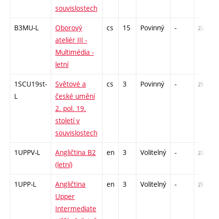
souvislostech
B3MU-L
Oborový
cs
15
Povinný
-
zá,zk
ateliér III -
Multimédia -
letní
1SCU19st-
Světové a
cs
3
Povinný
-
zk
L
české umění
2. pol. 19.
století v
souvislostech
1UPPV-L
Angličtina B2
en
3
Volitelný
-
zá,zk
(letní)
1UPP-L
Angličtina
en
3
Volitelný
-
zk
Upper
Intermediate