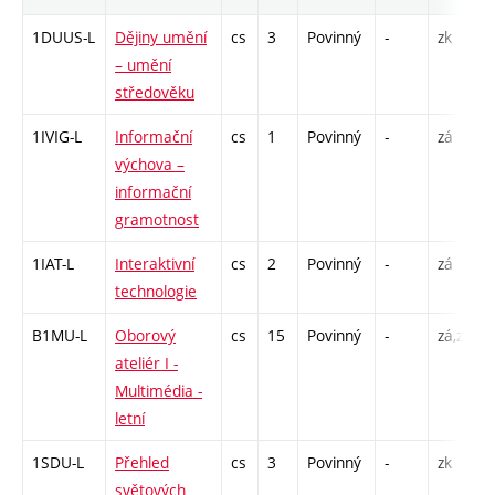
1DUUS-L
Dějiny umění
cs
3
Povinný
-
zk
– umění
středověku
1IVIG-L
Informační
cs
1
Povinný
-
zá
výchova –
informační
gramotnost
1IAT-L
Interaktivní
cs
2
Povinný
-
zá
technologie
B1MU-L
Oborový
cs
15
Povinný
-
zá,zk
ateliér I -
Multimédia -
letní
1SDU-L
Přehled
cs
3
Povinný
-
zk
světových