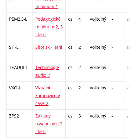
minimum 1
PEM2,3-L
Pedagogické
cs
4
Volitelný
-
zá
minimum 2, 3
- letní
SIT-L
Sítotisk - letní
cs
2
Volitelný
-
zá
TEAUDI-L
Technologie
cs
2
Volitelný
-
zá
audio 2
VKO-L
Vizuální
cs
2
Volitelný
-
zá
kompozice v
čase 2
ZPS2
Základy
cs
3
Volitelný
-
zk
psychologie 2
- letní