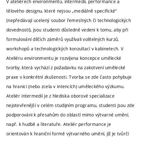
V ateliérech environmentu, intermédií, performance a
tělového designu, které nejsou „mediálně specifické“
(nepředávají ucelený soubor řemeslných či technologických
dovedností), jsou studenti důsledně vedeni k tomu, aby při
formulování dílčích záměrů využívali volitelných kurzů,
workshopů a technologických konzultací v kabinetech. V
Ateliéru environmentu je rozvíjena koncepce umělecké
tvorby, která vychází z požadavku na zakotvení umělecké
praxe v konkrétní zkušenosti. Tvorba se zde často pohybuje
na hranici (nebo zcela v intencích) uměleckého výzkumu.
Ateliér intermedií je z hlediska oborové specializace
nejotevřenější v celém studijním programu, studenti jsou zde
podporováni k přesahům do oblastí mimo výtvarné umění,
např. k hudbě a literatuře. Ateliér performance je
orientován k hraniční formě výtvarného umění, jíž je tvůrčí