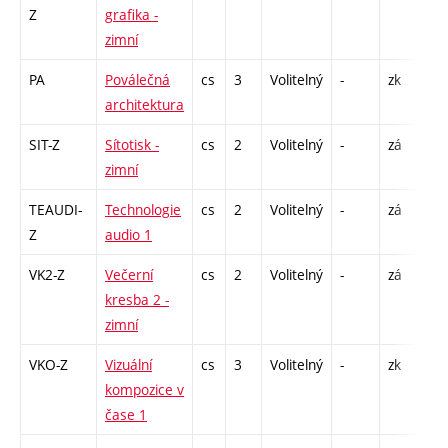
Z
grafika -
zimní
PA
Poválečná
cs
3
Volitelný
-
zk
P 
architektura
SIT-Z
Sítotisk -
cs
2
Volitelný
-
zá
P 
zimní
S 
TEAUDI-
Technologie
cs
2
Volitelný
-
zá
P 
Z
audio 1
S 
VK2-Z
Večerní
cs
2
Volitelný
-
zá
S 
kresba 2 -
zimní
VKO-Z
Vizuální
cs
3
Volitelný
-
zk
P 
kompozice v
S 
čase 1