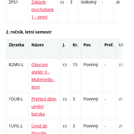
ZPS1
Základy
cs
3
Volitelný
-
zk
P 
psychologie
S 
1 - zimní
2. ročník, letní semestr
Zkratka
Název
J.
Kr.
Pov.
Prof.
Uk.
B2MU-L
Oborový
cs
15
Povinný
-
zá,zk
ateliér II -
Multimédia -
letní
1DUB-L
Přehled dějin
cs
3
Povinný
-
zk
umění
baroka
1UFIL-L
Úvod do
cs
3
Povinný
-
zk
filosofie