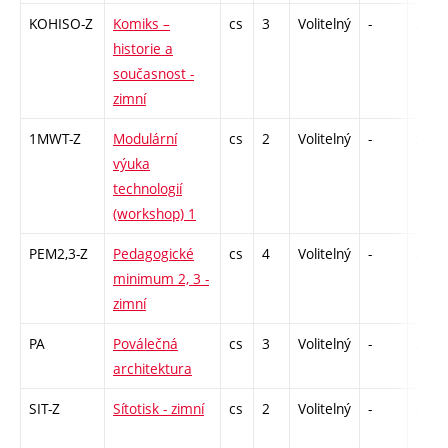
KOHISO-Z
Komiks –
cs
3
Volitelný
-
zk
historie a
současnost -
zimní
1MWT-Z
Modulární
cs
2
Volitelný
-
zá
výuka
technologií
(workshop) 1
PEM2,3-Z
Pedagogické
cs
4
Volitelný
-
zá
minimum 2, 3 -
zimní
PA
Poválečná
cs
3
Volitelný
-
zk
architektura
SIT-Z
Sítotisk - zimní
cs
2
Volitelný
-
zá