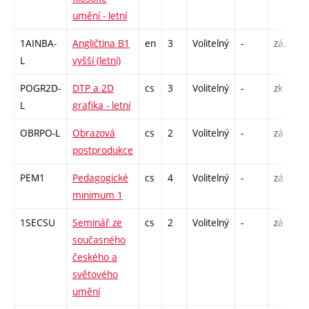
umění - letní
1AINBA-
Angličtina B1
en
3
Volitelný
-
zá,zk
L
vyšší (letní)
POGR2D-
DTP a 2D
cs
3
Volitelný
-
zk
L
grafika - letní
OBRPO-L
Obrazová
cs
2
Volitelný
-
zá
postprodukce
PEM1
Pedagogické
cs
4
Volitelný
-
zá
minimum 1
1SECSU
Seminář ze
cs
2
Volitelný
-
zá
současného
českého a
světového
umění