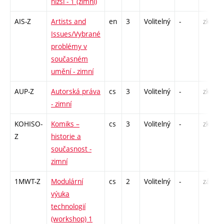
nižší - 1 (zimní)
AIS-Z
Artists and
en
3
Volitelný
-
zk
Issues/Vybrané
problémy v
současném
umění - zimní
AUP-Z
Autorská práva
cs
3
Volitelný
-
zk
- zimní
KOHISO-
Komiks –
cs
3
Volitelný
-
zk
Z
historie a
současnost -
zimní
1MWT-Z
Modulární
cs
2
Volitelný
-
zá
výuka
technologií
(workshop) 1