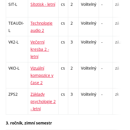
SIT-L
Sítotisk - letní
cs
2
Volitelný
-
zá
TEAUDI-
Technologie
cs
2
Volitelný
-
zá
L
audio 2
VK2-L
Večerní
cs
3
Volitelný
-
zá,zk
kresba 2 -
letní
VKO-L
Vizuální
cs
2
Volitelný
-
zá
kompozice v
čase 2
ZPS2
Základy
cs
3
Volitelný
-
zk
psychologie 2
- letní
3. ročník, zimní semestr