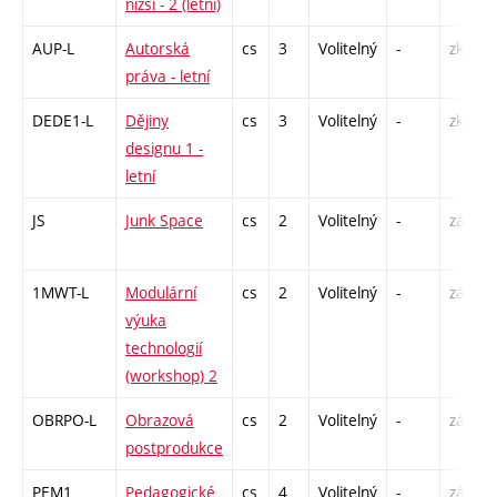
nižší - 2 (letní)
AUP-L
Autorská
cs
3
Volitelný
-
zk
práva - letní
DEDE1-L
Dějiny
cs
3
Volitelný
-
zk
designu 1 -
letní
JS
Junk Space
cs
2
Volitelný
-
zá
1MWT-L
Modulární
cs
2
Volitelný
-
zá
výuka
technologií
(workshop) 2
OBRPO-L
Obrazová
cs
2
Volitelný
-
zá
postprodukce
PEM1
Pedagogické
cs
4
Volitelný
-
zá