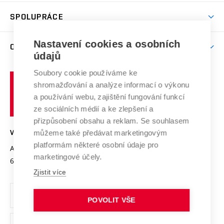
Aktivity pro juniory
Studentský život
odkaz)
Věda a výzkum na VUT
Harmonogram akademického roku
Zpracování osobních údajů studentů
Sociální bezpečí
SPOLUPRÁCE
Celoživotní vzdělávání
Brno
Podpora excelence
Závěrečné práce
Studium bez bariér
Zpracování osobních údajů uchazečů o studium
Firemní spolupráce
Mezinárodní vědecká rada
Nastavení cookies a osobních
O UNIVERZITĚ
Doktorské studium
Podpora podnikání
E-přihláška
údajů
Zahraniční spolupráce
Systém zajišťování kvality výzkumu
Profil univerzity
Spolupráce se školami
Soubory cookie používáme ke
Vysoké
Výzkumné infrastruktury
shromažďování a analýze informací o výkonu
Udržitelná univerzita
učení
Služby univerzity
Transfer znalostí
a používání webu, zajištění fungování funkcí
technické
Podnikavá univerzita / ContriBUTe
Mezinárodní dohody
ze sociálních médií a ke zlepšení a
Open Science
v
Bezpečná univerzita
přizpůsobení obsahu a reklam. Se souhlasem
Univerzitní sítě
Brně
Projekty
můžeme také předávat marketingovým
VYSOKÉ UČENÍ TECHNICKÉ V BRNĚ
Vyznamenání
platformám některé osobní údaje pro
Projekty ze strukturálních fondů
Antonínská 548/1
www.vut.cz
marketingové účely.
Organizační struktura
602 00 Brno
vut@vutbr.cz
Specifický výzkum
Zjistit více
Úřední deska
Ochrana osobních údajů
POVOLIT VŠE
(externí
Pracovní příležitosti