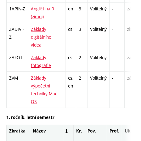
1APIN-Z
Angličtina 0
en
3
Volitelný
-
zá,zk
(zimní)
ZADIVI-
Základy
cs
3
Volitelný
-
zk
Z
digitálního
videa
ZAFOT
Základy
cs
2
Volitelný
-
zá
fotografie
ZVM
Základy
cs,
2
Volitelný
-
zá
výpočetní
en
techniky Mac
OS
1. ročník, letní semestr
Zkratka
Název
J.
Kr.
Pov.
Prof.
Uk.