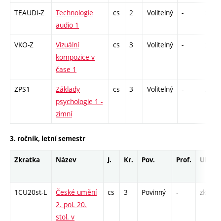
TEAUDI-Z
Technologie
cs
2
Volitelný
-
zá
audio 1
VKO-Z
Vizuální
cs
3
Volitelný
-
zk
kompozice v
čase 1
ZPS1
Základy
cs
3
Volitelný
-
zk
psychologie 1 -
zimní
3. ročník, letní semestr
Zkratka
Název
J.
Kr.
Pov.
Prof.
Uk.
1CU20st-L
České umění
cs
3
Povinný
-
zk
2. pol. 20.
stol. v