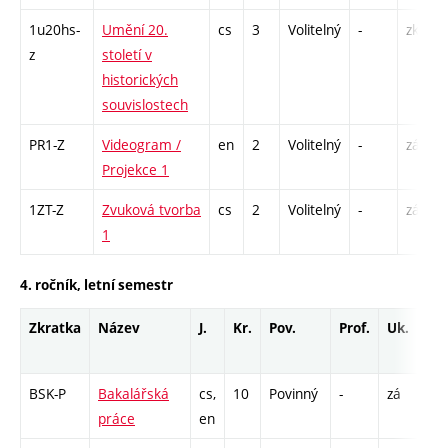
1u20hs-
Umění 20.
cs
3
Volitelný
-
zk
z
století v
historických
souvislostech
PR1-Z
Videogram /
en
2
Volitelný
-
zá
Projekce 1
1ZT-Z
Zvuková tvorba
cs
2
Volitelný
-
zá
1
4. ročník, letní semestr
Zkratka
Název
J.
Kr.
Pov.
Prof.
Uk.
H
r
BSK-P
Bakalářská
cs,
10
Povinný
-
zá
- 
práce
en