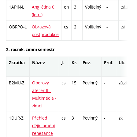
1APIN-L
Angličtina 0
en
3
Volitelný
-
zá,zk
(letní)
OBRPO-L
Obrazová
cs
2
Volitelný
-
zá
postprodukce
2. ročník, zimní semestr
Zkratka
Název
J.
Kr.
Pov.
Prof.
Uk.
H
r
B2MU-Z
Oborový
cs
15
Povinný
-
zá,zk
P 
ateliér II -
S 
Multimédia -
zimní
1DUR-Z
Přehled
cs
3
Povinný
-
zk
P 
dějin umění
renesance