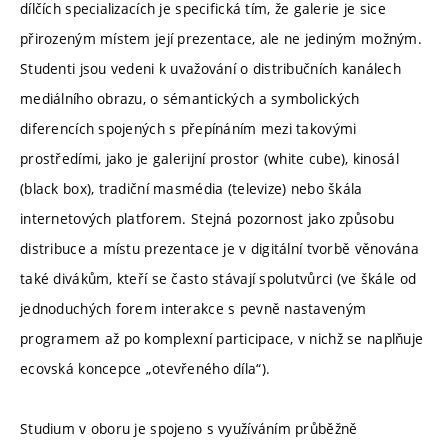
dílčích specializacích je specifická tím, že galerie je sice
přirozeným místem její prezentace, ale ne jediným možným.
Studenti jsou vedeni k uvažování o distribučních kanálech
mediálního obrazu, o sémantických a symbolických
diferencích spojených s přepínáním mezi takovými
prostředími, jako je galerijní prostor (white cube), kinosál
(black box), tradiční masmédia (televize) nebo škála
internetových platforem. Stejná pozornost jako způsobu
distribuce a místu prezentace je v digitální tvorbě věnována
také divákům, kteří se často stávají spolutvůrci (ve škále od
jednoduchých forem interakce s pevně nastaveným
programem až po komplexní participace, v nichž se naplňuje
ecovská koncepce „otevřeného díla“).
Studium v oboru je spojeno s využíváním průběžně