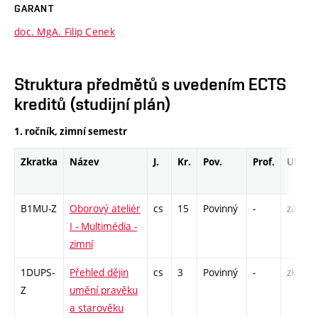
GARANT
doc. MgA. Filip Cenek
Struktura předmětů s uvedením ECTS
kreditů (studijní plán)
1. ročník, zimní semestr
Zkratka
Název
J.
Kr.
Pov.
Prof.
Uk.
B1MU-Z
Oborový ateliér
cs
15
Povinný
-
zá,zk
I - Multimédia -
zimní
1DUPS-
Přehled dějin
cs
3
Povinný
-
zk
Z
umění pravěku
a starověku