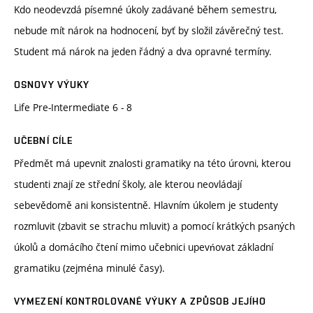
Kdo neodevzdá písemné úkoly zadávané během semestru,
nebude mít nárok na hodnocení, byť by složil závěrečný test.
Student má nárok na jeden řádný a dva opravné termíny.
OSNOVY VÝUKY
Life Pre-Intermediate 6 - 8
UČEBNÍ CÍLE
Předmět má upevnit znalosti gramatiky na této úrovni, kterou
studenti znají ze střední školy, ale kterou neovládají
sebevědomě ani konsistentně. Hlavním úkolem je studenty
rozmluvit (zbavit se strachu mluvit) a pomocí krátkých psaných
úkolů a domácího čtení mimo učebnici upevńovat základní
gramatiku (zejména minulé časy).
VYMEZENÍ KONTROLOVANÉ VÝUKY A ZPŮSOB JEJÍHO