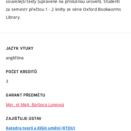
souvislejší texty (upravené na příslušnou úroveň). Studenti
za semestr přečtou 1 - 2 knihy ze série Oxford Bookworms
Library.
JAZYK VÝUKY
angličtina
POČET KREDITŮ
3
GARANT PŘEDMĚTU
Mgr. et MgA. Barbora Lungová
ZAJIŠŤUJE ÚSTAV
Katedra teorií a dějin umění (KTDU)