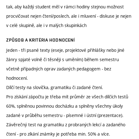
tak, aby každý student měl v rámci hodiny stejnou možnost
procvičovat nejen čtení/poslech, ale i mluvení - diskuse je nejen
v celé skupině, ale i v malých skupinkách
ZPŮSOB A KRITÉRIA HODNOCENÍ
Jeden - tři psané texty (eseje, projektové přihlášky nebo jiné
žánry spjaté volně či těsněji s uměním) během semestru
včetně případných oprav zadaných pedagogem - bez
hodnocení.
Dílčí testy na slovíčka, gramatiku či zadané čtení.
Pro získání zápočtu je třeba mít průměr ze všech dílčích testů
60%, splněnou povinnou docházku a splněny všechny úkoly
zadané v průběhu semestru - písemné i ústní (prezentace).
Závěrečný test na gramatiku z probraných lekcí a zadaného
čtení - pro zíkání známky je potřeba min. 50% a více.