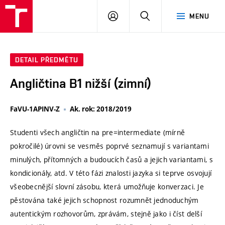
VUT
PŘIHLÁSIT
HLEDAT
MENU
SE
DETAIL PŘEDMĚTU
Angličtina B1 nižší (zimní)
FaVU-1APINV-Z
Ak. rok: 2018/2019
Studenti všech angličtin na pre=intermediate (mírně
pokročilé) úrovni se vesměs poprvé seznamují s variantami
minulých, přítomných a budoucích časů a jejich variantami, s
kondicionály, atd. V této fázi znalosti jazyka si teprve osvojují
všeobecnější slovní zásobu, která umožňuje konverzaci. Je
pěstována také jejich schopnost rozumnět jednoduchým
autentickým rozhovorům, zprávám, stejně jako i číst delší