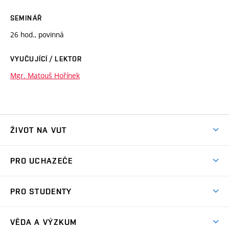
SEMINÁŘ
26 hod., povinná
VYUČUJÍCÍ / LEKTOR
Mgr. Matouš Hořínek
ŽIVOT NA VUT
Atmosféra VUT
PRO UCHAZEČE
Prostory školy
Proč na VUT
Koleje
PRO STUDENTY
Studijní programy
Stravování
Předměty
Studijní předpisy
Studium a stáže v zahraničí
Stipendia
Dny otevřených dveří
VĚDA A VÝZKUM
Sport na VUT