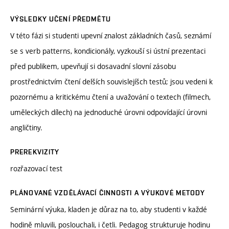
VÝSLEDKY UČENÍ PŘEDMĚTU
V této fázi si studenti upevní znalost základních časů, seznámí
se s verb patterns, kondicionály, vyzkouší si ústní prezentaci
před publikem, upevňují si dosavadní slovní zásobu
prostřednictvím čtení delších souvislejíšch testů; jsou vedeni k
pozornému a kritickému čtení a uvažování o textech (filmech,
uměleckých dílech) na jednoduché úrovni odpovídající úrovni
angličtiny.
PREREKVIZITY
rozřazovací test
PLÁNOVANÉ VZDĚLÁVACÍ ČINNOSTI A VÝUKOVÉ METODY
Seminární výuka, kladen je důraz na to, aby studenti v každé
hodině mluvili, poslouchali, i četli. Pedagog strukturuje hodinu