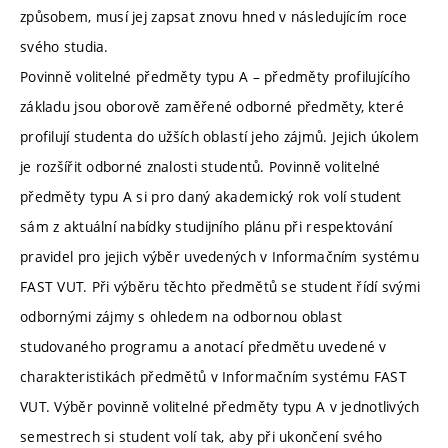
způsobem, musí jej zapsat znovu hned v následujícím roce
svého studia.
Povinně volitelné předměty typu A – předměty profilujícího
základu jsou oborově zaměřené odborné předměty, které
profilují studenta do užších oblastí jeho zájmů. Jejich úkolem
je rozšířit odborné znalosti studentů. Povinně volitelné
předměty typu A si pro daný akademický rok volí student
sám z aktuální nabídky studijního plánu při respektování
pravidel pro jejich výběr uvedených v Informačním systému
FAST VUT. Při výběru těchto předmětů se student řídí svými
odbornými zájmy s ohledem na odbornou oblast
studovaného programu a anotací předmětu uvedené v
charakteristikách předmětů v Informačním systému FAST
VUT. Výběr povinně volitelné předměty typu A v jednotlivých
semestrech si student volí tak, aby při ukončení svého