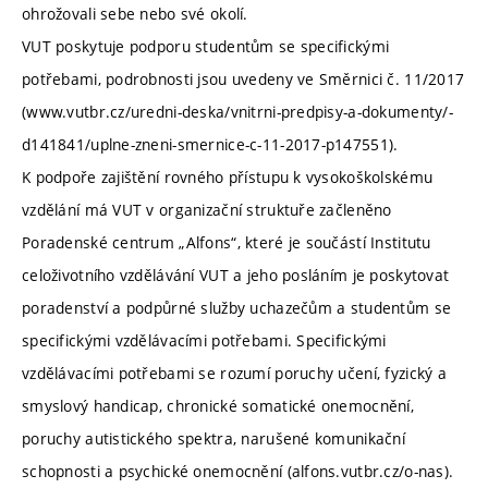
ohrožovali sebe nebo své okolí.
VUT poskytuje podporu studentům se specifickými
potřebami, podrobnosti jsou uvedeny ve Směrnici č. 11/2017
(www.vutbr.cz/uredni-deska/vnitrni-predpisy-a-dokumenty/-
d141841/uplne-zneni-smernice-c-11-2017-p147551).
K podpoře zajištění rovného přístupu k vysokoškolskému
vzdělání má VUT v organizační struktuře začleněno
Poradenské centrum „Alfons“, které je součástí Institutu
celoživotního vzdělávání VUT a jeho posláním je poskytovat
poradenství a podpůrné služby uchazečům a studentům se
specifickými vzdělávacími potřebami. Specifickými
vzdělávacími potřebami se rozumí poruchy učení, fyzický a
smyslový handicap, chronické somatické onemocnění,
poruchy autistického spektra, narušené komunikační
schopnosti a psychické onemocnění (alfons.vutbr.cz/o-nas).