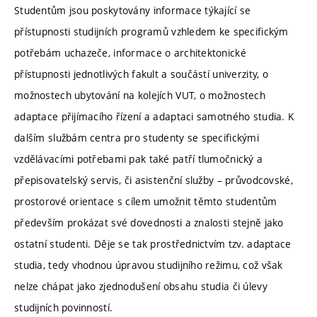
Studentům jsou poskytovány informace týkající se
přístupnosti studijních programů vzhledem ke specifickým
potřebám uchazeče, informace o architektonické
přístupnosti jednotlivých fakult a součástí univerzity, o
možnostech ubytování na kolejích VUT, o možnostech
adaptace přijímacího řízení a adaptaci samotného studia. K
dalším službám centra pro studenty se specifickými
vzdělávacími potřebami pak také patří tlumočnický a
přepisovatelský servis, či asistenční služby – průvodcovské,
prostorové orientace s cílem umožnit těmto studentům
především prokázat své dovednosti a znalosti stejně jako
ostatní studenti. Děje se tak prostřednictvím tzv. adaptace
studia, tedy vhodnou úpravou studijního režimu, což však
nelze chápat jako zjednodušení obsahu studia či úlevy
studijních povinností.