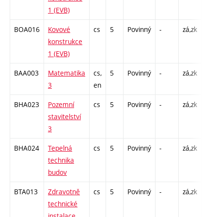
1 (EVB)
BOA016
Kovové
cs
5
Povinný
-
zá,zk
P - 
konstrukce
C1 
1 (EVB)
BAA003
Matematika
cs,
5
Povinný
-
zá,zk
P - 
3
en
C1 
BHA023
Pozemní
cs
5
Povinný
-
zá,zk
P - 
stavitelství
C1 
3
BHA024
Tepelná
cs
5
Povinný
-
zá,zk
P - 
technika
C1 
budov
BTA013
Zdravotně
cs
5
Povinný
-
zá,zk
P - 
technické
C1 
instalace