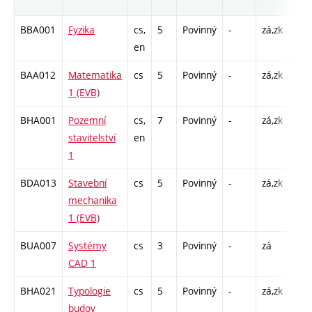
roz
BBA001
Fyzika
cs,
5
Povinný
-
zá,zk
P - 
en
C1 
BAA012
Matematika
cs
5
Povinný
-
zá,zk
P - 
1 (EVB)
C1 
BHA001
Pozemní
cs,
7
Povinný
-
zá,zk
P - 
stavitelství
en
C1 
1
BDA013
Stavební
cs
5
Povinný
-
zá,zk
P - 
mechanika
C1 
1 (EVB)
BUA007
Systémy
cs
3
Povinný
-
zá
C1 
CAD 1
BHA021
Typologie
cs
5
Povinný
-
zá,zk
P - 
budov
C1 