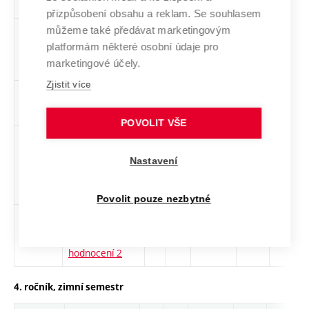
přizpůsobení obsahu a reklam. Se souhlasem
můžeme také předávat marketingovým
BPA015
Hospodaření s
cs
3
Povinný
-
kl
platformám některé osobní údaje pro
vodou v
marketingové účely.
budovách
Zjistit více
BCA004
Chemie
cs
4
Povinný
-
zá,zk
prostředí
POVOLIT VŠE
BTA018
Obnovitelné a
cs
4
Povinný
-
zá,zk
alternativní
Nastavení
zdroje energie
(EVB)
Povolit pouze nezbytné
BHA030
Stavebně
cs
2
Povinný
-
zá
fyzikální
hodnocení 2
4. ročník, zimní semestr