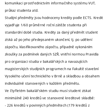
komunikaci prostřednictvím informačního systému VUT,
průkaz studenta atd.
Studijní předměty jsou hodnoceny kredity podle ECTS. Kredit
vyjadřuje 1/60 průměrné roční zátěže studenta při
standardní době studia. Kredity za daný předmět student
získá až po jeho předepsaném ukončení, tj. po udělení
zápočtu, klasifikovaného zápočtu, případně vykonáním
zkoušky za podmínek daných SZŘ, vnitřní normou Pravidla
pro organizaci studia v bakalářských a navazujících
magisterských studijních programech na Fakultě stavební
Vysokého učení technického v Brně a skladbou a obsahem
individuálně stanovených v každém předmětu.
Ve čtyřletém bakalářském studiu musí student získat
minimálně 240 kreditů ve stanovené kreditové skladbě:
- 226 kreditů v povinných předmětech (179 kreditů z