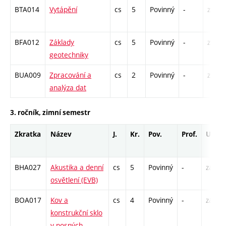
BTA014
Vytápění
cs
5
Povinný
-
zá,zk
BFA012
Základy
cs
5
Povinný
-
zá,zk
geotechniky
BUA009
Zpracování a
cs
2
Povinný
-
zá
analýza dat
3. ročník, zimní semestr
Zkratka
Název
J.
Kr.
Pov.
Prof.
Uk.
BHA027
Akustika a denní
cs
5
Povinný
-
zá,zk
osvětlení (EVB)
BOA017
Kov a
cs
4
Povinný
-
zá,zk
konstrukční sklo
v nosných