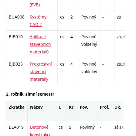
(EVB)
BUA008
Systémy
cs
2
Povinný
-
zá
C1
CAD 2
BIB010
Aplikace
cs
4
Povinně
-
zá,zk
P 
stavebních
volitelný
C1
materiálů
BJB025
Progresivní
cs
4
Povinně
-
zá,zk
P 
stavební
volitelný
C1
materiály
2. ročník, zimní semestr
Zkratka
Název
J.
Kr.
Pov.
Prof.
Uk.
Hod
roz
BLA019
Betonové
cs
5
Povinný
-
zá,zk
P - 
konstrukce
C1 