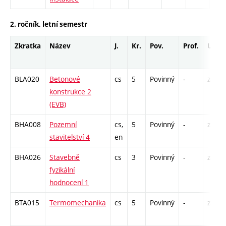
2. ročník, letní semestr
Zkratka
Název
J.
Kr.
Pov.
Prof.
Uk.
BLA020
Betonové
cs
5
Povinný
-
zá,zk
konstrukce 2
(EVB)
BHA008
Pozemní
cs,
5
Povinný
-
zá,zk
stavitelství 4
en
BHA026
Stavebně
cs
3
Povinný
-
zá
fyzikální
hodnocení 1
BTA015
Termomechanika
cs
5
Povinný
-
zá,zk