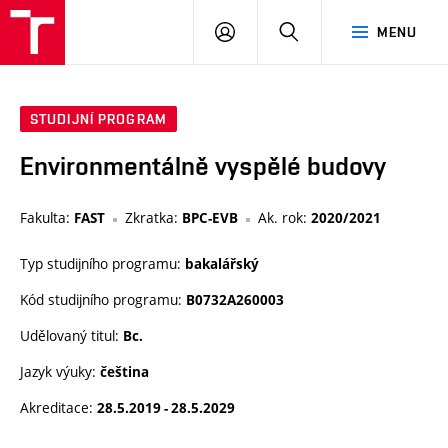
VUT
PŘIHLÁSIT
HLEDAT
MENU
SE
STUDIJNÍ PROGRAM
Environmentálně vyspělé budovy
Fakulta:
Zkratka:
Ak. rok:
FAST
BPC-EVB
2020/2021
Typ studijního programu:
bakalářský
Kód studijního programu:
B0732A260003
Udělovaný titul:
Bc.
Jazyk výuky:
čeština
Akreditace:
28.5.2019 - 28.5.2029