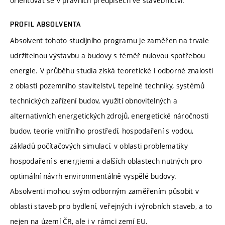
orientovat se v právních předpisech ve stavebnictví.
PROFIL ABSOLVENTA
Absolvent tohoto studijního programu je zaměřen na trvale
udržitelnou výstavbu a budovy s téměř nulovou spotřebou
energie. V průběhu studia získá teoretické i odborné znalosti
z oblasti pozemního stavitelství, tepelné techniky, systémů
technických zařízení budov, využití obnovitelných a
alternativních energetických zdrojů, energetické náročnosti
budov, teorie vnitřního prostředí, hospodaření s vodou,
základů počítačových simulací, v oblasti problematiky
hospodaření s energiemi a dalších oblastech nutných pro
optimální návrh environmentálně vyspělé budovy.
Absolventi mohou svým odborným zaměřením působit v
oblasti staveb pro bydlení, veřejných i výrobních staveb, a to
nejen na území ČR, ale i v rámci zemí EU.