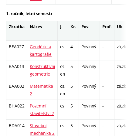
1. ročník, letní semestr
Zkratka
Název
J.
Kr.
Pov.
Prof.
Uk.
Ho
ro
BEA027
Geodézie a
cs
4
Povinný
-
zá,zk
P 
kartografie
C1
BAA013
Konstruktivní
cs,
5
Povinný
-
zá,zk
P 
geometrie
en
C1
BAA002
Matematika
cs,
5
Povinný
-
zá,zk
P 
2
en
C1
BHA022
Pozemní
cs
5
Povinný
-
zá,zk
P 
stavitelství 2
C1
BDA014
Stavební
cs
5
Povinný
-
zá,zk
P 
mechanika 2
C1