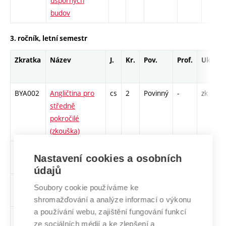
úsporných
budov
3. ročník, letní semestr
Zkratka
Název
J.
Kr.
Pov.
Prof.
Uk.
BYA002
Angličtina pro
cs
2
Povinný
-
zk
středně
pokročilé
(zkouška)
BOA018
Dřevěné
cs
4
Povinný
-
zá,zk
Nastavení cookies a osobních
konstrukce
údajů
BHA029
Dřevostavby
cs
4
Povinný
-
zá,zk
Soubory cookie používáme ke
shromažďování a analýze informací o výkonu
a používání webu, zajištění fungování funkcí
BTA017
Elektroinstalace
cs
5
Povinný
-
zá,zk
ze sociálních médií a ke zlepšení a