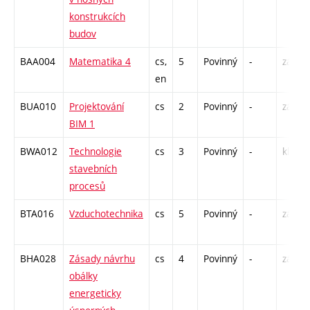
konstrukcích
budov
BAA004
Matematika 4
cs,
5
Povinný
-
zá,zk
en
BUA010
Projektování
cs
2
Povinný
-
zá
BIM 1
BWA012
Technologie
cs
3
Povinný
-
kl
stavebních
procesů
BTA016
Vzduchotechnika
cs
5
Povinný
-
zá,zk
BHA028
Zásady návrhu
cs
4
Povinný
-
zá,zk
obálky
energeticky