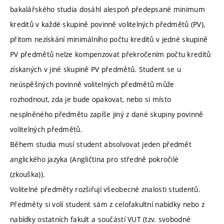
bakalářského studia dosáhl alespoň předepsané minimum
kreditů v každé skupině povinně volitelných předmětů (PV),
přitom nezískání minimálního počtu kreditů v jedné skupině
PV předmětů nelze kompenzovat překročením počtu kreditů
získaných v jiné skupině PV předmětů. Student se u
neúspěšných povinně volitelných předmětů může
rozhodnout, zda je bude opakovat, nebo si místo
nesplněného předmětu zapíše jiný z dané skupiny povinně
volitelných předmětů.
Během studia musí student absolvovat jeden předmět
anglického jazyka (Angličtina pro středně pokročilé
(zkouška)).
Volitelné předměty rozšiřují všeobecné znalosti studentů.
Předměty si volí student sám z celofakultní nabídky nebo z
nabídky ostatních fakult a součástí VUT (tzv. svobodné