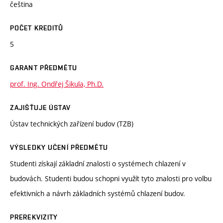
čeština
POČET KREDITŮ
5
GARANT PŘEDMĚTU
prof. Ing. Ondřej Šikula, Ph.D.
ZAJIŠŤUJE ÚSTAV
Ústav technických zařízení budov (TZB)
VÝSLEDKY UČENÍ PŘEDMĚTU
Studenti získají základní znalosti o systémech chlazení v
budovách. Studenti budou schopni využít tyto znalosti pro volbu
efektivních a návrh základních systémů chlazení budov.
PREREKVIZITY