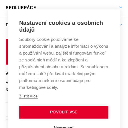
Studentský život
odkaz)
Věda a výzkum na VUT
Harmonogram akademického roku
Zpracování osobních údajů studentů
Sociální bezpečí
SPOLUPRÁCE
Celoživotní vzdělávání
Brno
Podpora excelence
Závěrečné práce
Studium bez bariér
Zpracování osobních údajů uchazečů o studium
Firemní spolupráce
Mezinárodní vědecká rada
Nastavení cookies a osobních
O UNIVERZITĚ
Doktorské studium
Podpora podnikání
E-přihláška
údajů
Zahraniční spolupráce
Systém zajišťování kvality výzkumu
Profil univerzity
Spolupráce se školami
Soubory cookie používáme ke
Vysoké
Výzkumné infrastruktury
shromažďování a analýze informací o výkonu
Udržitelná univerzita
učení
Služby univerzity
Transfer znalostí
a používání webu, zajištění fungování funkcí
technické
Podnikavá univerzita / ContriBUTe
Mezinárodní dohody
ze sociálních médií a ke zlepšení a
Open Science
v
Bezpečná univerzita
přizpůsobení obsahu a reklam. Se souhlasem
Univerzitní sítě
Brně
Projekty
můžeme také předávat marketingovým
VYSOKÉ UČENÍ TECHNICKÉ V BRNĚ
Vyznamenání
platformám některé osobní údaje pro
Projekty ze strukturálních fondů
Antonínská 548/1
www.vut.cz
marketingové účely.
Organizační struktura
602 00 Brno
vut@vutbr.cz
Specifický výzkum
Zjistit více
Úřední deska
Ochrana osobních údajů
POVOLIT VŠE
(externí
Pracovní příležitosti
Nastavení