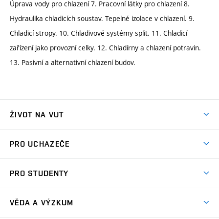
Úprava vody pro chlazení 7. Pracovní látky pro chlazení 8.
Hydraulika chladicích soustav. Tepelné izolace v chlazení. 9.
Chladicí stropy. 10. Chladivové systémy split. 11. Chladicí
zařízení jako provozní celky. 12. Chladírny a chlazení potravin.
13. Pasivní a alternativní chlazení budov.
ŽIVOT NA VUT
Atmosféra VUT
PRO UCHAZEČE
Prostory školy
Proč na VUT
Koleje
PRO STUDENTY
Studijní programy
Stravování
Předměty
Studijní předpisy
Studium a stáže v zahraničí
Stipendia
Dny otevřených dveří
VĚDA A VÝZKUM
Sport na VUT
(externí
Studijní programy
Poplatky za studium
Uznání zahraničního vzdělání
Knihovny
Aktivity pro juniory