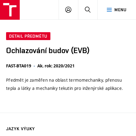
VUT
PŘIHLÁSIT
HLEDAT
MENU
SE
DETAIL PŘEDMĚTU
Ochlazování budov (EVB)
FAST-BTA019
Ak. rok: 2020/2021
Předmět je zaměřen na oblast termomechaniky, přenosu
tepla a látky a mechaniky tekutin pro inženýrské aplikace.
JAZYK VÝUKY