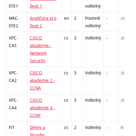
EFE1
život 1
volitelný
MKC-
Angličtina pro
en
2
Povinně
-
zá,zk
EFE2
život 2
volitelný
XPC-
CISCO
cs
3
Volitelný
-
zk
CAS
akademie -
Network
Security
XPC-
CISCO
cs
3
Volitelný
-
zk
CA2
akademie 2 -
CCNA
XPC-
CISCO
cs
3
Volitelný
-
zk
CA4
akademie 4 -
CCNP
FIT
Dějiny a
cs
2
Volitelný
-
kl
filozofie