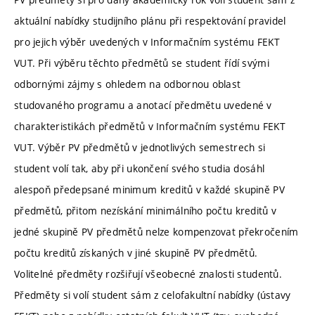
aktuální nabídky studijního plánu při respektování pravidel
pro jejich výběr uvedených v Informačním systému FEKT
VUT. Při výběru těchto předmětů se student řídí svými
odbornými zájmy s ohledem na odbornou oblast
studovaného programu a anotací předmětu uvedené v
charakteristikách předmětů v Informačním systému FEKT
VUT. Výběr PV předmětů v jednotlivých semestrech si
student volí tak, aby při ukončení svého studia dosáhl
alespoň předepsané minimum kreditů v každé skupině PV
předmětů, přitom nezískání minimálního počtu kreditů v
jedné skupině PV předmětů nelze kompenzovat překročením
počtu kreditů získaných v jiné skupině PV předmětů.
Volitelné předměty rozšiřují všeobecné znalosti studentů.
Předměty si volí student sám z celofakultní nabídky (ústavy