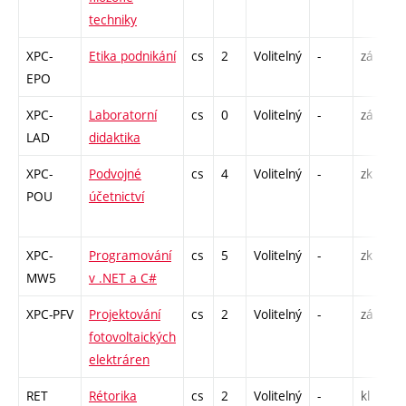
techniky
XPC-
Etika podnikání
cs
2
Volitelný
-
zá
EPO
XPC-
Laboratorní
cs
0
Volitelný
-
zá
LAD
didaktika
XPC-
Podvojné
cs
4
Volitelný
-
zk
POU
účetnictví
XPC-
Programování
cs
5
Volitelný
-
zk
MW5
v .NET a C#
XPC-PFV
Projektování
cs
2
Volitelný
-
zá
fotovoltaických
elektráren
RET
Rétorika
cs
2
Volitelný
-
kl