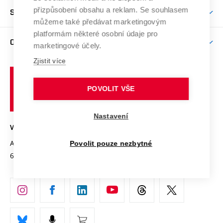
Studentský život
odkaz)
Věda a výzkum na VUT
Harmonogram akademického roku
Zpracování osobních údajů studentů
Sociální bezpečí
přizpůsobení obsahu a reklam. Se souhlasem
SPOLUPRÁCE
Celoživotní vzdělávání
Brno
Podpora excelence
můžeme také předávat marketingovým
Závěrečné práce
Studium bez bariér
Zpracování osobních údajů uchazečů o studium
Firemní spolupráce
platformám některé osobní údaje pro
Mezinárodní vědecká rada
O UNIVERZITĚ
Doktorské studium
Podpora podnikání
marketingové účely.
E-přihláška
Zahraniční spolupráce
Systém zajišťování kvality výzkumu
Zjistit více
Profil univerzity
Spolupráce se školami
Vysoké
Výzkumné infrastruktury
Udržitelná univerzita
učení
Služby univerzity
POVOLIT VŠE
Transfer znalostí
technické
Podnikavá univerzita / ContriBUTe
Mezinárodní dohody
Open Science
v
Bezpečná univerzita
Nastavení
Univerzitní sítě
Brně
Projekty
VYSOKÉ UČENÍ TECHNICKÉ V BRNĚ
Vyznamenání
Projekty ze strukturálních fondů
Antonínská 548/1
www.vut.cz
Povolit pouze nezbytné
Organizační struktura
602 00 Brno
vut@vutbr.cz
Specifický výzkum
Úřední deska
Ochrana osobních údajů
(externí
Pracovní příležitosti