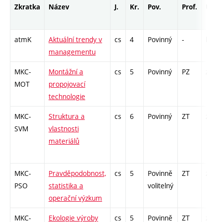
Zkratka
Název
J.
Kr.
Pov.
Prof.
Uk.
atmK
Aktuální trendy v
cs
4
Povinný
-
kl
managementu
MKC-
Montážní a
cs
5
Povinný
PZ
zá,zk
MOT
propojovací
technologie
MKC-
Struktura a
cs
6
Povinný
ZT
zá,zk
SVM
vlastnosti
materiálů
MKC-
Pravděpodobnost,
cs
5
Povinně
ZT
zá,zk
PSO
statistika a
volitelný
operační výzkum
MKC-
Ekologie výroby
cs
5
Povinně
ZT
zk