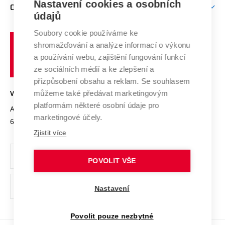
Mezinárodní vědecká rada
Nastavení cookies a osobních
O UNIVERZITĚ
Doktorské studium
Podpora podnikání
E-přihláška
údajů
Zahraniční spolupráce
Systém zajišťování kvality výzkumu
Profil univerzity
Spolupráce se školami
Soubory cookie používáme ke
Vysoké
Výzkumné infrastruktury
shromažďování a analýze informací o výkonu
Udržitelná univerzita
učení
Služby univerzity
Transfer znalostí
a používání webu, zajištění fungování funkcí
technické
Podnikavá univerzita / ContriBUTe
Mezinárodní dohody
ze sociálních médií a ke zlepšení a
Open Science
v
Bezpečná univerzita
přizpůsobení obsahu a reklam. Se souhlasem
Univerzitní sítě
Brně
Projekty
můžeme také předávat marketingovým
VYSOKÉ UČENÍ TECHNICKÉ V BRNĚ
Vyznamenání
platformám některé osobní údaje pro
Projekty ze strukturálních fondů
Antonínská 548/1
www.vut.cz
marketingové účely.
Organizační struktura
602 00 Brno
vut@vutbr.cz
Specifický výzkum
Zjistit více
Úřední deska
Ochrana osobních údajů
POVOLIT VŠE
(externí
Pracovní příležitosti
Nastavení
odkaz)
Podpora a rozvoj zaměstnanců a studujících
Povolit pouze nezbytné
Rovné příležitosti