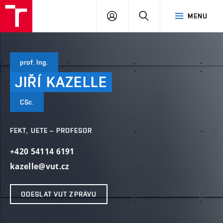
VUT
PŘIHLÁSIT
HLEDAT
MENU
SE
prof. Ing.
JIŘÍ
KAZELLE
CSc.
FEKT, UETE – PROFESOR
+420 54114 6191
kazelle@vut.cz
ODESLAT VUT ZPRÁVU