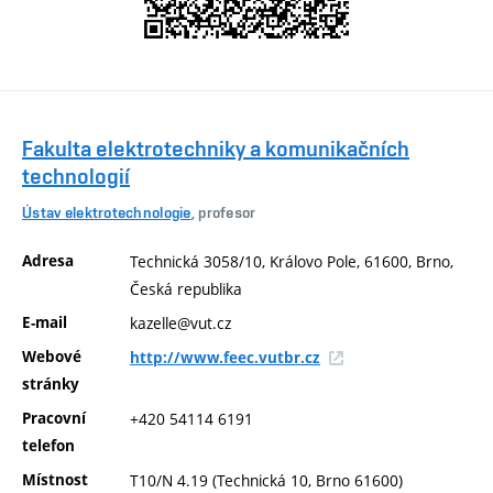
Fakulta elektrotechniky a komunikačních
technologií
Ústav elektrotechnologie
, profesor
Adresa
Technická 3058/10, Královo Pole, 61600, Brno,
Česká republika
E-mail
kazelle@vut.cz
Webové
http://www.feec.vutbr.cz
stránky
Pracovní
+420 54114 6191
telefon
Místnost
T10/N 4.19 (Technická 10, Brno 61600)