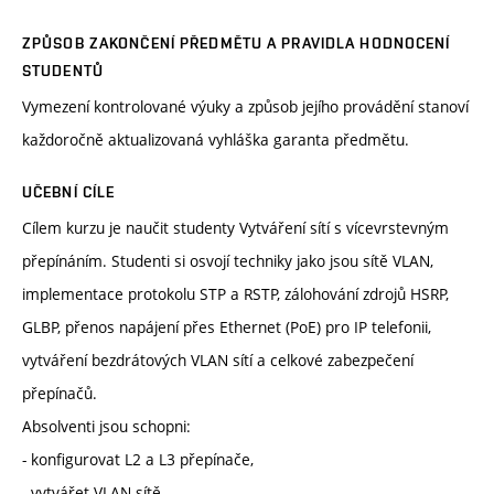
ZPŮSOB ZAKONČENÍ PŘEDMĚTU A PRAVIDLA HODNOCENÍ
STUDENTŮ
Vymezení kontrolované výuky a způsob jejího provádění stanoví
každoročně aktualizovaná vyhláška garanta předmětu.
UČEBNÍ CÍLE
Cílem kurzu je naučit studenty Vytváření sítí s vícevrstevným
přepínáním. Studenti si osvojí techniky jako jsou sítě VLAN,
implementace protokolu STP a RSTP, zálohování zdrojů HSRP,
GLBP, přenos napájení přes Ethernet (PoE) pro IP telefonii,
vytváření bezdrátových VLAN sítí a celkové zabezpečení
přepínačů.
Absolventi jsou schopni:
- konfigurovat L2 a L3 přepínače,
- vytvářet VLAN sítě.