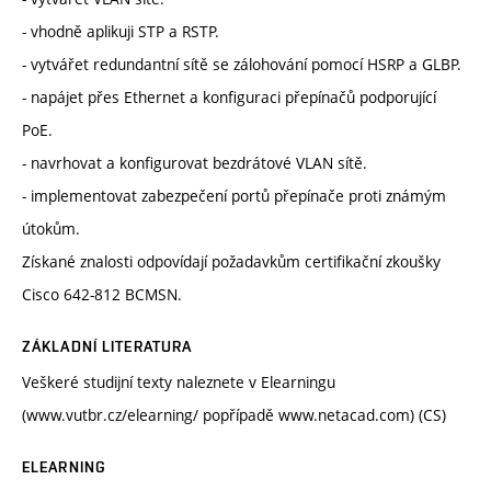
- vhodně aplikuji STP a RSTP.
- vytvářet redundantní sítě se zálohování pomocí HSRP a GLBP.
- napájet přes Ethernet a konfiguraci přepínačů podporující
PoE.
- navrhovat a konfigurovat bezdrátové VLAN sítě.
- implementovat zabezpečení portů přepínače proti známým
útokům.
Získané znalosti odpovídají požadavkům certifikační zkoušky
Cisco 642-812 BCMSN.
ZÁKLADNÍ LITERATURA
Veškeré studijní texty naleznete v Elearningu
(www.vutbr.cz/elearning/ popřípadě www.netacad.com) (CS)
ELEARNING