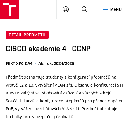
VUT
PŘIHLÁSIT
HLEDAT
MENU
SE
DETAIL PŘEDMĚTU
CISCO akademie 4 - CCNP
FEKT-XPC-CA4
Ak. rok: 2024/2025
Předmět seznamuje studenty s konfigurací přepínačů na
vrstvě L2 a L3, vytváření VLAN sítí. Obsahuje konfiguraci STP
a RSTP, zabývá se zálohování zařízení a síťových zdrojů.
Součástí kurzů je konfigurace přepínačů pro přenos napájení
PoE, vytváření bezdrátových VLAN sítí. Předmět obsahuje
techniky pro zabezpeční přepínačů.