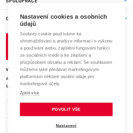
SPOLUPRÁCE
Celoživotní vzdělávání
Brno
Podpora excelence
Závěrečné práce
Studium bez bariér
Zpracování osobních údajů uchazečů o studium
Firemní spolupráce
Mezinárodní vědecká rada
Nastavení cookies a osobních
O UNIVERZITĚ
Doktorské studium
Podpora podnikání
E-přihláška
údajů
Zahraniční spolupráce
Systém zajišťování kvality výzkumu
Profil univerzity
Spolupráce se školami
Soubory cookie používáme ke
Vysoké
Výzkumné infrastruktury
shromažďování a analýze informací o výkonu
Udržitelná univerzita
učení
Služby univerzity
Transfer znalostí
a používání webu, zajištění fungování funkcí
technické
Podnikavá univerzita / ContriBUTe
Mezinárodní dohody
ze sociálních médií a ke zlepšení a
Open Science
v
Bezpečná univerzita
přizpůsobení obsahu a reklam. Se souhlasem
Univerzitní sítě
Brně
Projekty
můžeme také předávat marketingovým
VYSOKÉ UČENÍ TECHNICKÉ V BRNĚ
Vyznamenání
platformám některé osobní údaje pro
Projekty ze strukturálních fondů
Antonínská 548/1
www.vut.cz
marketingové účely.
Organizační struktura
602 00 Brno
vut@vutbr.cz
Specifický výzkum
Zjistit více
Úřední deska
Ochrana osobních údajů
POVOLIT VŠE
(externí
Pracovní příležitosti
Nastavení
odkaz)
Podpora a rozvoj zaměstnanců a studujících