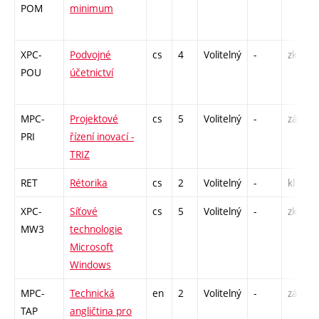
POM
minimum
XPC-
Podvojné
cs
4
Volitelný
-
zk
POU
účetnictví
MPC-
Projektové
cs
5
Volitelný
-
zá,zk
PRI
řízení inovací -
TRIZ
RET
Rétorika
cs
2
Volitelný
-
kl
XPC-
Síťové
cs
5
Volitelný
-
zk
MW3
technologie
Microsoft
Windows
MPC-
Technická
en
2
Volitelný
-
zá,zk
TAP
angličtina pro