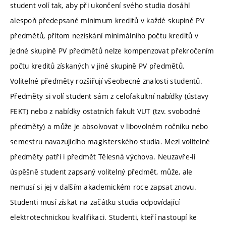
student volí tak, aby při ukončení svého studia dosáhl
alespoň předepsané minimum kreditů v každé skupině PV
předmětů, přitom nezískání minimálního počtu kreditů v
jedné skupině PV předmětů nelze kompenzovat překročením
počtu kreditů získaných v jiné skupině PV předmětů.
Volitelné předměty rozšiřují všeobecné znalosti studentů.
Předměty si volí student sám z celofakultní nabídky (ústavy
FEKT) nebo z nabídky ostatních fakult VUT (tzv. svobodné
předměty) a může je absolvovat v libovolném ročníku nebo
semestru navazujícího magisterského studia. Mezi volitelné
předměty patří i předmět Tělesná výchova. Neuzavře-li
úspěšně student zapsaný volitelný předmět, může, ale
nemusí si jej v dalším akademickém roce zapsat znovu.
Studenti musí získat na začátku studia odpovídající
elektrotechnickou kvalifikaci. Studenti, kteří nastoupí ke