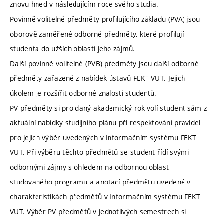
znovu hned v následujícím roce svého studia.
Povinně volitelné předměty profilujícího základu (PVA) jsou
oborově zaměřené odborné předměty, které profilují
studenta do užších oblastí jeho zájmů.
Další povinně volitelné (PVB) předměty jsou další odborné
předměty zařazené z nabídek ústavů FEKT VUT. Jejich
úkolem je rozšířit odborné znalosti studentů.
PV předměty si pro daný akademický rok volí student sám z
aktuální nabídky studijního plánu při respektování pravidel
pro jejich výběr uvedených v Informačním systému FEKT
VUT. Při výběru těchto předmětů se student řídí svými
odbornými zájmy s ohledem na odbornou oblast
studovaného programu a anotací předmětu uvedené v
charakteristikách předmětů v Informačním systému FEKT
VUT. Výběr PV předmětů v jednotlivých semestrech si