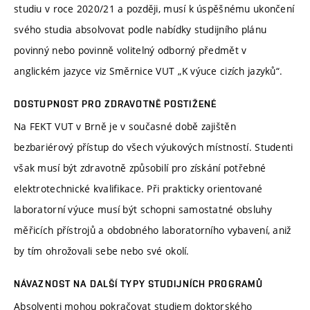
studiu v roce 2020/21 a později, musí k úspěšnému ukončení
svého studia absolvovat podle nabídky studijního plánu
povinný nebo povinně volitelný odborný předmět v
anglickém jazyce viz Směrnice VUT „K výuce cizích jazyků“.
DOSTUPNOST PRO ZDRAVOTNĚ POSTIŽENÉ
Na FEKT VUT v Brně je v současné době zajištěn
bezbariérový přístup do všech výukových místností. Studenti
však musí být zdravotně způsobilí pro získání potřebné
elektrotechnické kvalifikace. Při prakticky orientované
laboratorní výuce musí být schopni samostatné obsluhy
měřicích přístrojů a obdobného laboratorního vybavení, aniž
by tím ohrožovali sebe nebo své okolí.
NÁVAZNOST NA DALŠÍ TYPY STUDIJNÍCH PROGRAMŮ
Absolventi mohou pokračovat studiem doktorského