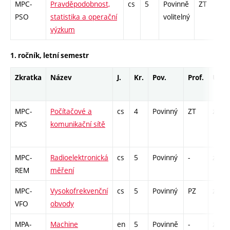
MPC-
Pravděpodobnost,
cs
5
Povinně
ZT
zá
PSO
statistika a operační
volitelný
výzkum
1. ročník, letní semestr
Zkratka
Název
J.
Kr.
Pov.
Prof.
Uk.
MPC-
Počítačové a
cs
4
Povinný
ZT
zá,zk
PKS
komunikační sítě
MPC-
Radioelektronická
cs
5
Povinný
-
zá,zk
REM
měření
MPC-
Vysokofrekvenční
cs
5
Povinný
PZ
zá,zk
VFO
obvody
MPA-
Machine
en
5
Povinně
-
zá,zk