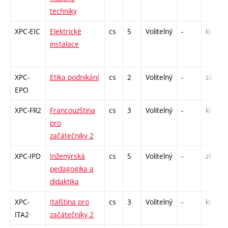
techniky
XPC-EIC
Elektrické
cs
5
Volitelný
-
kl
instalace
XPC-
Etika podnikání
cs
2
Volitelný
-
zá
EPO
XPC-FR2
Francouzština
cs
3
Volitelný
-
kl
pro
začátečníky 2
XPC-IPD
Inženýrská
cs
5
Volitelný
-
zk
pedagogika a
didaktika
XPC-
Italština pro
cs
3
Volitelný
-
kl
ITA2
začátečníky 2