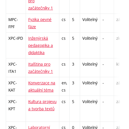
pro
začátečníky 1
MPC-
Fyzika pevné
cs
5
Volitelný
-
zá,zk
FPF
fáze
XPC-IPD
Inženýrská
cs
5
Volitelný
-
zk
pedagogika a
didaktika
XPC-
Italština pro
cs
3
Volitelný
-
kl
ITA1
začátečníky 1
XPC-
Konverzace na
en,
3
Volitelný
-
zá,zk
KAT
aktuální téma
cs
XPC-
Kultura projevu
cs
5
Volitelný
-
zá
KPT
a tvorba textů
XPC-
Laboratorní
cs
0
Volitelný
-
zá