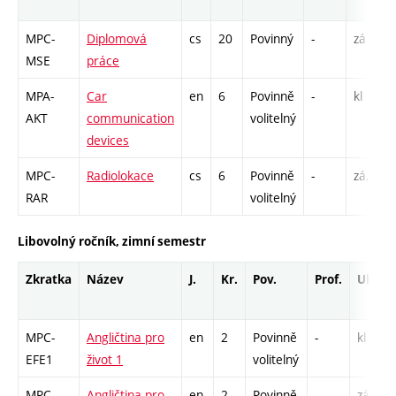
MPC-
Diplomová
cs
20
Povinný
-
zá
MSE
práce
MPA-
Car
en
6
Povinně
-
kl
AKT
communication
volitelný
devices
MPC-
Radiolokace
cs
6
Povinně
-
zá,zk
RAR
volitelný
Libovolný ročník, zimní semestr
Zkratka
Název
J.
Kr.
Pov.
Prof.
Uk.
MPC-
Angličtina pro
en
2
Povinně
-
kl
EFE1
život 1
volitelný
MPC-
Angličtina pro
en
2
Povinně
-
zá,zk