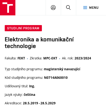
VUT
PŘIHLÁSIT
HLEDAT
MENU
SE
STUDIJNÍ PROGRAM
Elektronika a komunikační
technologie
Fakulta:
Zkratka:
Ak. rok:
FEKT
MPC-EKT
2023/2024
Typ studijního programu:
magisterský navazující
Kód studijního programu:
N0714A060010
Udělovaný titul:
Ing.
Jazyk výuky:
čeština
Akreditace:
28.5.2019 - 28.5.2029