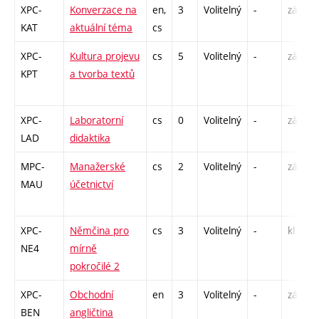
XPC-
Konverzace na
en,
3
Volitelný
-
zá,zk
KAT
aktuální téma
cs
XPC-
Kultura projevu
cs
5
Volitelný
-
zá
KPT
a tvorba textů
XPC-
Laboratorní
cs
0
Volitelný
-
zá
LAD
didaktika
MPC-
Manažerské
cs
2
Volitelný
-
zá
MAU
účetnictví
XPC-
Němčina pro
cs
3
Volitelný
-
kl
NE4
mírně
pokročilé 2
XPC-
Obchodní
en
3
Volitelný
-
zá,zk
BEN
angličtina