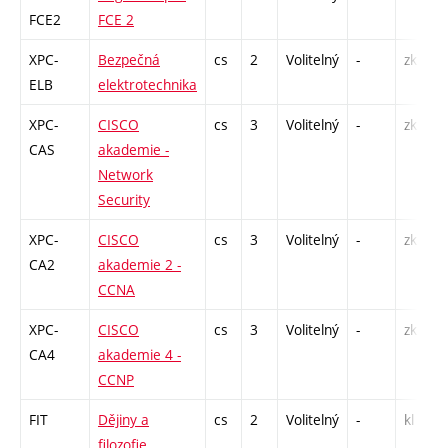
FCE2
FCE 2
XPC-
Bezpečná
cs
2
Volitelný
-
zk
ELB
elektrotechnika
XPC-
CISCO
cs
3
Volitelný
-
zk
CAS
akademie -
Network
Security
XPC-
CISCO
cs
3
Volitelný
-
zk
CA2
akademie 2 -
CCNA
XPC-
CISCO
cs
3
Volitelný
-
zk
CA4
akademie 4 -
CCNP
FIT
Dějiny a
cs
2
Volitelný
-
kl
filozofie