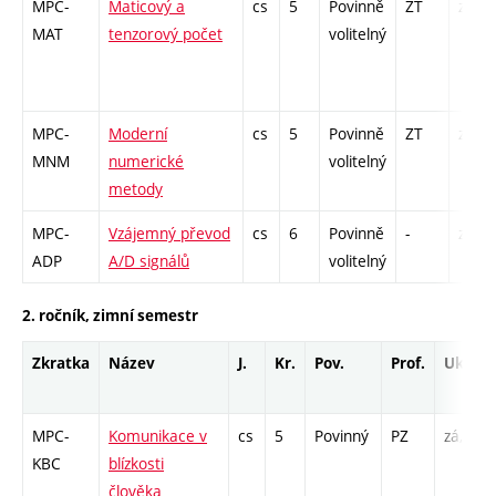
MPC-
Maticový a
cs
5
Povinně
ZT
zá,zk
MAT
tenzorový počet
volitelný
MPC-
Moderní
cs
5
Povinně
ZT
zá,zk
MNM
numerické
volitelný
metody
MPC-
Vzájemný převod
cs
6
Povinně
-
zá,zk
ADP
A/D signálů
volitelný
2. ročník, zimní semestr
Zkratka
Název
J.
Kr.
Pov.
Prof.
Uk.
MPC-
Komunikace v
cs
5
Povinný
PZ
zá,zk
KBC
blízkosti
člověka