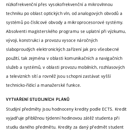
nízkofrekvenční přes vysokofrekvenční a mikrovlnnou
techniku po oblast optických vln, od analogových obvodů a
systémů po číslicové obvody a mikroprocesorové systémy.
Absolventi magisterského programu se uplatní při výzkumu,
vývoji, konstrukci a provozu vysoce náročných
slaboproudých elektronických zařízení jak pro všeobecné
použití, tak zejména v oblasti komunikačních a navigačních
služeb a systémů, v oblasti provozu mobilních, rozhlasových
a televizních sítí a rovněž jsou schopni zastávat vyšší
technicko-řídicí a manažerské funkce.
VYTVÁŘENÍ STUDIJNÍCH PLÁNŮ
Studijní předměty jsou hodnoceny kredity podle ECTS. Kredit
vyjadřuje přibližnou týdenní hodinovou zátěž studenta při
studiu daného předmětu. Kredity za daný předmět student