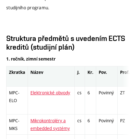
studijního programu.
Struktura předmětů s uvedením ECTS
kreditů (studijní plán)
1. ročník, zimní semestr
Zkratka
Název
J.
Kr.
Pov.
Prof.
U
MPC-
Elektronické obvody
cs
6
Povinný
ZT
zá
ELO
MPC-
Mikrokontroléry a
cs
6
Povinný
PZ
zá
MKS
embedded systémy