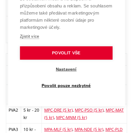
technických
přizpůsobení obsahu a reklam. Se souhlasem
aplikacích
můžeme také předávat marketingovým
platformám některé osobní údaje pro
MPC-
Základy
cs
5
Volitelný
-
zá,zk
marketingové účely.
ZEM
elektronové
mikroskopie
Zjistit více
POVOLIT VŠE
Všechny skupiny volitelných předmětů
Nastavení
Sk.
Počet
Předměty
kreditů
Povolit pouze nezbytné
PVA1
4 kr - 10
MPC-ARS (5 kr)
,
MPC-ARA (5 kr)
,
MPA-ARS
kr
(5 kr)
PVA2
5 kr - 20
MPC-DRE (5 kr)
,
MPC-PSO (5 kr)
,
MPC-MAT
kr
(5 kr)
,
MPC-MNM (5 kr)
PVA3
10 kr -
MPA-MLF (5 kr)
,
MPA-NDE (5 kr)
,
MPC-PLD