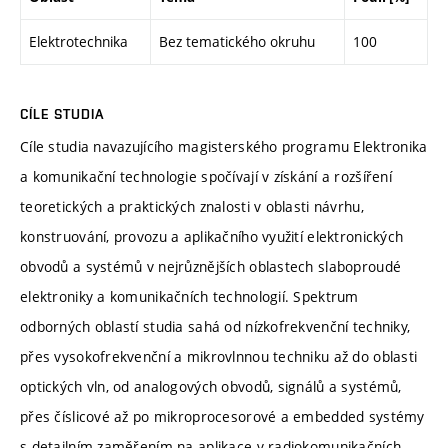
Elektrotechnika
Bez tematického okruhu
100
CÍLE STUDIA
Cíle studia navazujícího magisterského programu Elektronika
a komunikační technologie spočívají v získání a rozšíření
teoretických a praktických znalosti v oblasti návrhu,
konstruování, provozu a aplikačního využití elektronických
obvodů a systémů v nejrůznějších oblastech slaboproudé
elektroniky a komunikačních technologií. Spektrum
odborných oblastí studia sahá od nízkofrekvenční techniky,
přes vysokofrekvenční a mikrovlnnou techniku až do oblasti
optických vln, od analogových obvodů, signálů a systémů,
přes číslicové až po mikroprocesorové a embedded systémy
s detailním zaměřením na aplikace v radiokomunikačních