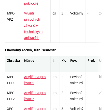
pokročilé
MPC-
Využití
cs
3
Volitelný
-
zk
VPZ
přírodních
zákonů v
technických
aplikacích
Libovolný ročník, letní semestr
Zkratka
Název
J.
Kr.
Pov.
Prof.
Uk.
MPC-
Angličtina pro
en
2
Povinně
-
kl
EFE1
život 1
volitelný
MPC-
Angličtina pro
en
2
Povinně
-
zá,zk
EFE2
život 2
volitelný
XPC-
Angličtina pro
en
3
Volitelný
-
kl