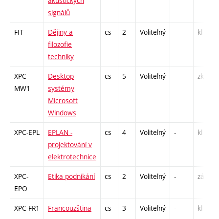
akustických
signálů
FIT
Dějiny a
cs
2
Volitelný
-
kl
filozofie
techniky
XPC-
Desktop
cs
5
Volitelný
-
zk
MW1
systémy
Microsoft
Windows
XPC-EPL
EPLAN -
cs
4
Volitelný
-
kl
projektování v
elektrotechnice
XPC-
Etika podnikání
cs
2
Volitelný
-
zá
EPO
XPC-FR1
Francouzština
cs
3
Volitelný
-
kl