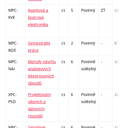
MPC-
Kvantová a
cs
5
Povinný
ZT
zá,zk
KVE
laserová
elektronika
MPC-
Semestrální
cs
2
Povinný
-
kl
M2E
práce
MPC-
Metody návrhu
cs
6
Povinně
-
zá,zk
NAI
analogových
volitelný
integrovaných
obvodů
XPC-
Projektování
cs
6
Povinně
-
zá,zk
PSD
silových a
volitelný
datových
rozvodů
MPC-
Signálové
cs
6
Povinně
-
zá,zk