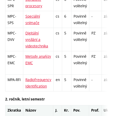
SPR
procesory
volitelný
MPC-
Speciální
cs
6
Povinně
-
zá,zk
SPS
snímače
volitelný
MPC-
Digitální
cs
5
Povinně
PZ
zá,zk
DVV
vysílání a
volitelný
videotechnika
MPC-
Metody analýzy
cs
5
Povinně
PZ
zá,zk
EMC
EMC
volitelný
MPA-RFI
Radiofrequency
en
5
Povinně
-
zá,zk
Identification
volitelný
2. ročník, letní semestr
Zkratka
Název
J.
Kr.
Pov.
Prof.
Uk.