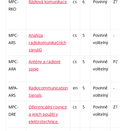
MPC-
Rádiová komunikace
cs
6
Povinný
ZT
zá
RKO
MPC-
Analýza
cs
5
Povinně
-
zá
ARS
radiokomunikačních
volitelný
signálů
MPC-
Antény a rádiové
cs
5
Povinně
PZ
zá
ARA
spoje
volitelný
MPA-
Radiocommunication
en
5
Povinně
-
zá
ARS
Signals
volitelný
MPC-
Diferenciální rovnice
cs
5
Povinně
ZT
zá
DRE
a jejich použití v
volitelný
elektrotechnice.