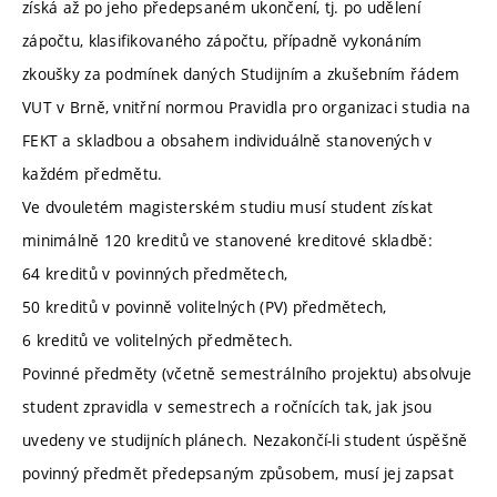
získá až po jeho předepsaném ukončení, tj. po udělení
zápočtu, klasifikovaného zápočtu, případně vykonáním
zkoušky za podmínek daných Studijním a zkušebním řádem
VUT v Brně, vnitřní normou Pravidla pro organizaci studia na
FEKT a skladbou a obsahem individuálně stanovených v
každém předmětu.
Ve dvouletém magisterském studiu musí student získat
minimálně 120 kreditů ve stanovené kreditové skladbě:
64 kreditů v povinných předmětech,
50 kreditů v povinně volitelných (PV) předmětech,
6 kreditů ve volitelných předmětech.
Povinné předměty (včetně semestrálního projektu) absolvuje
student zpravidla v semestrech a ročnících tak, jak jsou
uvedeny ve studijních plánech. Nezakončí-li student úspěšně
povinný předmět předepsaným způsobem, musí jej zapsat