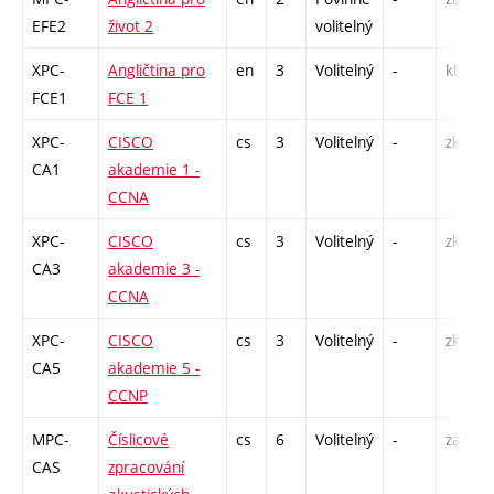
EFE2
život 2
volitelný
XPC-
Angličtina pro
en
3
Volitelný
-
kl
FCE1
FCE 1
XPC-
CISCO
cs
3
Volitelný
-
zk
CA1
akademie 1 -
CCNA
XPC-
CISCO
cs
3
Volitelný
-
zk
CA3
akademie 3 -
CCNA
XPC-
CISCO
cs
3
Volitelný
-
zk
CA5
akademie 5 -
CCNP
MPC-
Číslicové
cs
6
Volitelný
-
zá,zk
CAS
zpracování