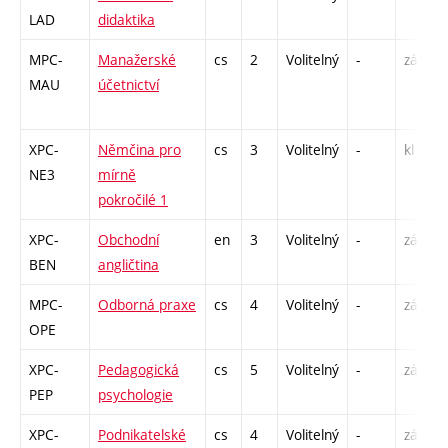
LAD
didaktika
MPC-
Manažerské
cs
2
Volitelný
-
zá
MAU
účetnictví
XPC-
Němčina pro
cs
3
Volitelný
-
kl
NE3
mírně
pokročilé 1
XPC-
Obchodní
en
3
Volitelný
-
zá,zk
BEN
angličtina
MPC-
Odborná praxe
cs
4
Volitelný
-
zá
OPE
XPC-
Pedagogická
cs
5
Volitelný
-
zá,zk
PEP
psychologie
XPC-
Podnikatelské
cs
4
Volitelný
-
zá