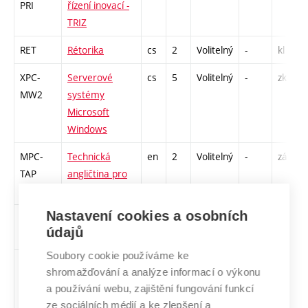
PRI
řízení inovací -
TRIZ
RET
Rétorika
cs
2
Volitelný
-
kl
XPC-
Serverové
cs
5
Volitelný
-
zk
MW2
systémy
Microsoft
Windows
MPC-
Technická
en
2
Volitelný
-
zá,zk
TAP
angličtina pro
pokročilé
Nastavení cookies a osobních
TPR
Technické
cs
2
Volitelný
-
zá
údajů
právo
Soubory cookie používáme ke
MPC-
Využití
cs
3
Volitelný
-
zk
shromažďování a analýze informací o výkonu
VPZ
přírodních
a používání webu, zajištění fungování funkcí
zákonů v
ze sociálních médií a ke zlepšení a