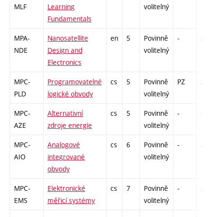
MLF
Learning
volitelný
Fundamentals
MPA-
Nanosatellite
en
5
Povinně
-
zá,zk
NDE
Design and
volitelný
Electronics
MPC-
Programovatelné
cs
5
Povinně
PZ
zá,zk
PLD
logické obvody
volitelný
MPC-
Alternativní
cs
5
Povinně
-
zá,zk
AZE
zdroje energie
volitelný
MPC-
Analogové
cs
6
Povinně
-
zá,zk
AIO
integrované
volitelný
obvody
MPC-
Elektronické
cs
7
Povinně
-
zá,zk
EMS
měřicí systémy
volitelný