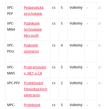
XPC-
Pedagogická
cs
5
Volitelný
-
zá,zk
PEP
psychologie
XPC-
Podnikové
cs
5
Volitelný
-
zk
MW4
technologie
Microsoft
XPC-
Podvojné
cs
4
Volitelný
-
zk
POU
účetnictví
XPC-
Programování
cs
5
Volitelný
-
zk
MW5
v .NET a C#
XPC-PFV
Projektování
cs
2
Volitelný
-
zá
fotovoltaických
elektráren
MPC-
Projektové
cs
5
Volitelný
-
zá,zk